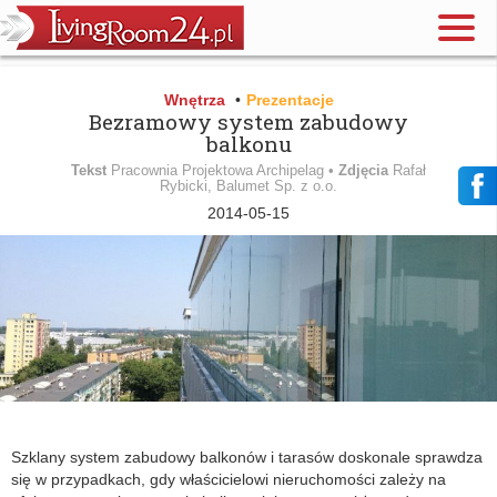
Wnętrza
•
Prezentacje
Bezramowy system zabudowy
balkonu
Tekst
Pracownia Projektowa Archipelag •
Zdjęcia
Rafał
Rybicki, Balumet Sp. z o.o.
2014-05-15
Szklany system zabudowy balkonów i tarasów doskonale sprawdza
się w przypadkach, gdy właścicielowi nieruchomości zależy na