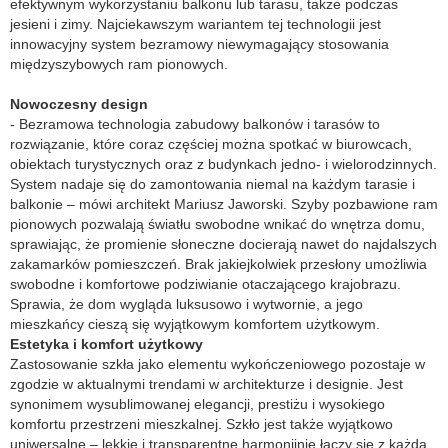
efektywnym wykorzystaniu balkonu lub tarasu, także podczas
jesieni i zimy. Najciekawszym wariantem tej technologii jest
innowacyjny system bezramowy niewymagający stosowania
międzyszybowych ram pionowych.
Nowoczesny design
- Bezramowa technologia zabudowy balkonów i tarasów to
rozwiązanie, które coraz częściej można spotkać w biurowcach,
obiektach turystycznych oraz z budynkach jedno- i wielorodzinnych.
System nadaje się do zamontowania niemal na każdym tarasie i
balkonie – mówi architekt Mariusz Jaworski. Szyby pozbawione ram
pionowych pozwalają światłu swobodne wnikać do wnętrza domu,
sprawiając, że promienie słoneczne docierają nawet do najdalszych
zakamarków pomieszczeń. Brak jakiejkolwiek przesłony umożliwia
swobodne i komfortowe podziwianie otaczającego krajobrazu.
Sprawia, że dom wygląda luksusowo i wytwornie, a jego
mieszkańcy cieszą się wyjątkowym komfortem użytkowym.
Estetyka i komfort użytkowy
Zastosowanie szkła jako elementu wykończeniowego pozostaje w
zgodzie w aktualnymi trendami w architekturze i designie. Jest
synonimem wysublimowanej elegancji, prestiżu i wysokiego
komfortu przestrzeni mieszkalnej. Szkło jest także wyjątkowo
uniwersalne – lekkie i transparentne harmonijnie łączy się z każdą