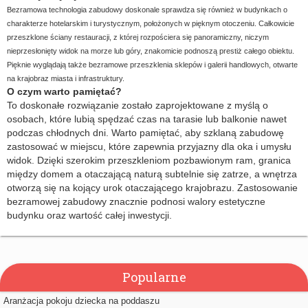
Bezramowa technologia zabudowy doskonale sprawdza się również w budynkach o
charakterze hotelarskim i turystycznym, położonych w pięknym otoczeniu. Całkowicie
przeszklone ściany restauracji, z której rozpościera się panoramiczny, niczym
nieprzesłonięty widok na morze lub góry, znakomicie podnoszą prestiż całego obiektu.
Pięknie wyglądają także bezramowe przeszklenia sklepów i galerii handlowych, otwarte
na krajobraz miasta i infrastruktury.
O czym warto pamiętać?
To doskonałe rozwiązanie zostało zaprojektowane z myślą o
osobach, które lubią spędzać czas na tarasie lub balkonie nawet
podczas chłodnych dni. Warto pamiętać, aby szklaną zabudowę
zastosować w miejscu, które zapewnia przyjazny dla oka i umysłu
widok. Dzięki szerokim przeszkleniom pozbawionym ram, granica
między domem a otaczającą naturą subtelnie się zatrze, a wnętrza
otworzą się na kojący urok otaczającego krajobrazu. Zastosowanie
bezramowej zabudowy znacznie podnosi walory estetyczne
budynku oraz wartość całej inwestycji.
Popularne
Aranżacja pokoju dziecka na poddaszu