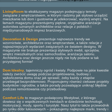
LivingRoom
to ekskluzywny magazyn podejmujący tematy
związane z wnętrzarstwem, w którym radzimy jak stylowo urządzić
mieszkanie lub dom i gustownie je udekorować, wystrój wnętrz. Na
łamach magazynu prezentujemy piękne, oryginalne aranżacje
autorstwa uznanych architektów oraz relacje z polskich i
międzynarodowych imprez branżowych.
Decoration & Design
prezentuje najnowsze trendy we
wzornictwie, architekturze oraz wnętrzarstwie, a także relacje z
najważniejszych wydarzeń związanych ze światem designu. W
magazynie nie brakuje prezentacji stylowych mebli, sprzętów,
wnętrz mieszkalnych oraz samochodów, aranżacja salonu.
Architektura oraz design jeszcze nigdy nie były podane w tak
przystępnej formie!
Dom Idealny
, tajemniczy ogród i kwiaty. Podpowie na jakie kwestie
należy zwrócić uwagę podczas projektowania, budowy i
wykończenia domu oraz jak sprawić, żeby każdy z etapów
przebiegał bezproblemowo. Proponujemy również ciekawe projekty
budynków i ogrodów, a także porady pozwalające uniknąć błędów
podczas remontowania czy przebudowy.
Comfort Life
to magazyn poświęcony lifestylowi, z którego
dowiesz się o współczesnych trendach w dziedzinie technologii,
motoryzacji, mody, sportu i turystyki. Nasz tytuł to także przewodnik
po rynku dóbr luksusowych – pokazujemy najlepsze marki, trendy i