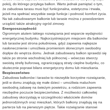
pokój, do którego przylega balkon. Warto jednak pamiętać o tym,
że zabudowa tarasu musi być funkcjonalna, estetyczna i trwała,
jeżeli ma spełniać wszystkie swoje funkcje i podnosić komfort życia.
Na tak zabudowanym balkonie lub tarasie można z powodzeniem
urządzić także atrakcyjny ogród zimowy.
Energooszczędność
Ogromnym atutem takiego rozwiązania jest wsparcie wydajności
energetycznej budynku. Najkorzystniejszym miejscem dla balkonów
lub tarasów jest strona południowa, gdyż zapewnia najlepsze
nasłonecznienie i umożliwia promieniom słonecznym swobodny
dopływ do wnętrza domu. Jednak zabudowany balkon sprawdzi się
także po stronie wschodniej lub północnej – wówczas stworzy
swoistą strefę buforową, ograniczającą straty cieplne budynku, co
skutecznie poprawi bilans energetyczny domu lub mieszkania.
Bezpieczeństwo
Zabudowa balkonów i tarasów to niezwykle korzystne rozwiązanie,
jeśli w domu znajdują się małe dzieci – umożliwia maluchom
swobodną zabawę na świeżym powietrzu, a rodzicom zapewnia
niezbędne poczucie bezpieczeństwa. Z możliwości całkowitej
zabudowy skorzystają w szczególności właściciele domów
jednorodzinnych oraz mieszkań, których balkony znajdują się na
parterze lub na pierwszym piętrze. Takie rozwiązanie stanowi