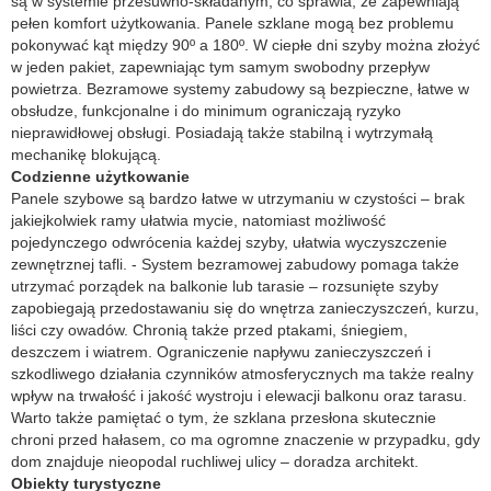
są w systemie przesuwno-składanym, co sprawia, że zapewniają
pełen komfort użytkowania. Panele szklane mogą bez problemu
pokonywać kąt między 90º a 180º. W ciepłe dni szyby można złożyć
w jeden pakiet, zapewniając tym samym swobodny przepływ
powietrza. Bezramowe systemy zabudowy są bezpieczne, łatwe w
obsłudze, funkcjonalne i do minimum ograniczają ryzyko
nieprawidłowej obsługi. Posiadają także stabilną i wytrzymałą
mechanikę blokującą.
Codzienne użytkowanie
Panele szybowe są bardzo łatwe w utrzymaniu w czystości – brak
jakiejkolwiek ramy ułatwia mycie, natomiast możliwość
pojedynczego odwrócenia każdej szyby, ułatwia wyczyszczenie
zewnętrznej tafli. - System bezramowej zabudowy pomaga także
utrzymać porządek na balkonie lub tarasie – rozsunięte szyby
zapobiegają przedostawaniu się do wnętrza zanieczyszczeń, kurzu,
liści czy owadów. Chronią także przed ptakami, śniegiem,
deszczem i wiatrem. Ograniczenie napływu zanieczyszczeń i
szkodliwego działania czynników atmosferycznych ma także realny
wpływ na trwałość i jakość wystroju i elewacji balkonu oraz tarasu.
Warto także pamiętać o tym, że szklana przesłona skutecznie
chroni przed hałasem, co ma ogromne znaczenie w przypadku, gdy
dom znajduje nieopodal ruchliwej ulicy – doradza architekt.
Obiekty turystyczne