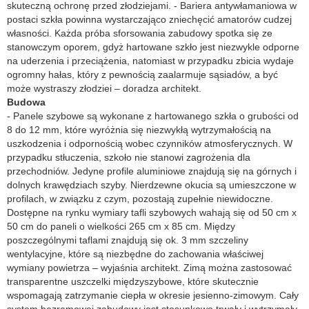
skuteczną ochronę przed złodziejami. - Bariera antywłamaniowa w
postaci szkła powinna wystarczająco zniechęcić amatorów cudzej
własności. Każda próba sforsowania zabudowy spotka się ze
stanowczym oporem, gdyż hartowane szkło jest niezwykle odporne
na uderzenia i przeciążenia, natomiast w przypadku zbicia wydaje
ogromny hałas, który z pewnością zaalarmuje sąsiadów, a być
może wystraszy złodziei – doradza architekt.
Budowa
- Panele szybowe są wykonane z hartowanego szkła o grubości od
8 do 12 mm, które wyróżnia się niezwykłą wytrzymałością na
uszkodzenia i odpornością wobec czynników atmosferycznych. W
przypadku stłuczenia, szkoło nie stanowi zagrożenia dla
przechodniów. Jedyne profile aluminiowe znajdują się na górnych i
dolnych krawędziach szyby. Nierdzewne okucia są umieszczone w
profilach, w związku z czym, pozostają zupełnie niewidoczne.
Dostępne na rynku wymiary tafli szybowych wahają się od 50 cm x
50 cm do paneli o wielkości 265 cm x 85 cm. Między
poszczególnymi taflami znajdują się ok. 3 mm szczeliny
wentylacyjne, które są niezbędne do zachowania właściwej
wymiany powietrza – wyjaśnia architekt. Zimą można zastosować
transparentne uszczelki międzyszybowe, które skutecznie
wspomagają zatrzymanie ciepła w okresie jesienno-zimowym. Cały
system bezramowej zabudowy jest stosunkowo trwały i wytrzymały