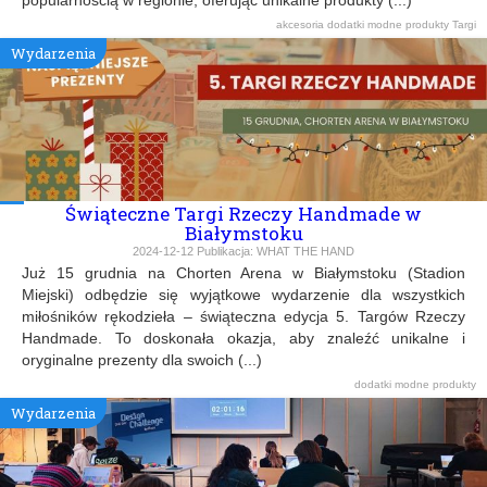
akcesoria
dodatki
modne produkty
Targi
Wydarzenia
Świąteczne Targi Rzeczy Handmade w
Białymstoku
2024-12-12
Publikacja:
WHAT THE HAND
Już 15 grudnia na Chorten Arena w Białymstoku (Stadion
Miejski) odbędzie się wyjątkowe wydarzenie dla wszystkich
miłośników rękodzieła – świąteczna edycja 5. Targów Rzeczy
Handmade. To doskonała okazja, aby znaleźć unikalne i
oryginalne prezenty dla swoich (...)
dodatki
modne produkty
Wydarzenia