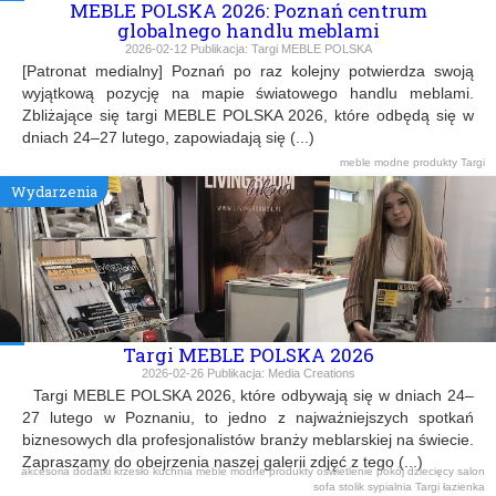
MEBLE POLSKA 2026: Poznań centrum
globalnego handlu meblami
2026-02-12
Publikacja:
Targi MEBLE POLSKA
[Patronat medialny] Poznań po raz kolejny potwierdza swoją
wyjątkową pozycję na mapie światowego handlu meblami.
Zbliżające się targi MEBLE POLSKA 2026, które odbędą się w
dniach 24–27 lutego, zapowiadają się (...)
meble
modne produkty
Targi
Wydarzenia
Targi MEBLE POLSKA 2026
2026-02-26
Publikacja:
Media Creations
Targi MEBLE POLSKA 2026, które odbywają się w dniach 24–
27 lutego w Poznaniu, to jedno z najważniejszych spotkań
biznesowych dla profesjonalistów branży meblarskiej na świecie.
Zapraszamy do obejrzenia naszej galerii zdjęć z tego (...)
akcesoria
dodatki
krzesło
kuchnia
meble
modne produkty
oświetlenie
pokój dziecięcy
salon
sofa
stolik
sypialnia
Targi
łazienka