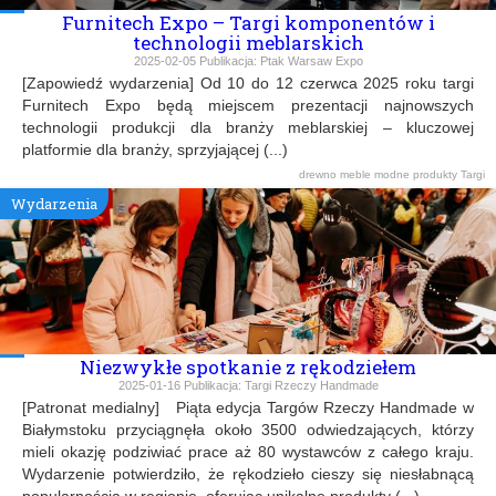
Furnitech Expo – Targi komponentów i
technologii meblarskich
2025-02-05
Publikacja:
Ptak Warsaw Expo
[Zapowiedź wydarzenia] Od 10 do 12 czerwca 2025 roku targi
Furnitech Expo będą miejscem prezentacji najnowszych
technologii produkcji dla branży meblarskiej – kluczowej
platformie dla branży, sprzyjającej (...)
drewno
meble
modne produkty
Targi
Wydarzenia
Niezwykłe spotkanie z rękodziełem
2025-01-16
Publikacja:
Targi Rzeczy Handmade
[Patronat medialny] Piąta edycja Targów Rzeczy Handmade w
Białymstoku przyciągnęła około 3500 odwiedzających, którzy
mieli okazję podziwiać prace aż 80 wystawców z całego kraju.
Wydarzenie potwierdziło, że rękodzieło cieszy się niesłabnącą
popularnością w regionie, oferując unikalne produkty (...)