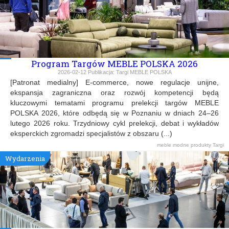
Program Targów MEBLE POLSKA 2026
2026-02-12
Publikacja:
Targi MEBLE POLSKA
[Patronat medialny] E-commerce, nowe regulacje unijne,
ekspansja zagraniczna oraz rozwój kompetencji będą
kluczowymi tematami programu prelekcji targów MEBLE
POLSKA 2026, które odbędą się w Poznaniu w dniach 24–26
lutego 2026 roku. Trzydniowy cykl prelekcji, debat i wykładów
eksperckich zgromadzi specjalistów z obszaru (...)
meble
modne produkty
Targi
Wydarzenia