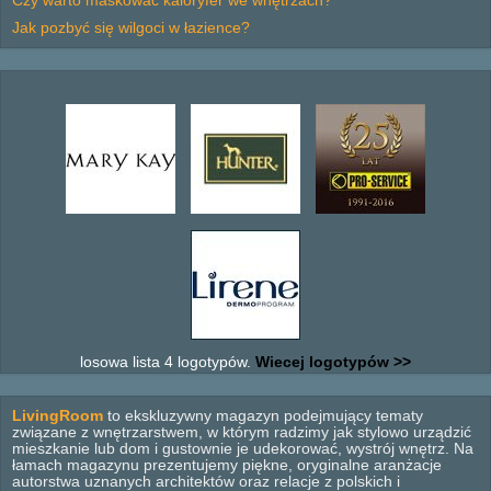
Czy warto maskować kaloryfer we wnętrzach?
Jak pozbyć się wilgoci w łazience?
losowa lista 4 logotypów.
Wiecej logotypów >>
LivingRoom
to ekskluzywny magazyn podejmujący tematy
związane z wnętrzarstwem, w którym radzimy jak stylowo urządzić
mieszkanie lub dom i gustownie je udekorować, wystrój wnętrz. Na
łamach magazynu prezentujemy piękne, oryginalne aranżacje
autorstwa uznanych architektów oraz relacje z polskich i