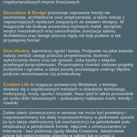
międzynarodowych imprez branżowych.
Decoration & Design
prezentuje najnowsze trendy we
wzornictwie, architekturze oraz wnętrzarstwie, a także relacje z
najważniejszych wydarzeń związanych ze światem designu. W
magazynie nie brakuje prezentacji stylowych mebli, sprzętów,
wnętrz mieszkalnych oraz samochodów, aranżacja salonu.
Architektura oraz design jeszcze nigdy nie były podane w tak
przystępnej formie!
Dom Idealny
, tajemniczy ogród i kwiaty. Podpowie na jakie kwestie
należy zwrócić uwagę podczas projektowania, budowy i
wykończenia domu oraz jak sprawić, żeby każdy z etapów
przebiegał bezproblemowo. Proponujemy również ciekawe projekty
budynków i ogrodów, a także porady pozwalające uniknąć błędów
podczas remontowania czy przebudowy.
Comfort Life
to magazyn poświęcony lifestylowi, z którego
dowiesz się o współczesnych trendach w dziedzinie technologii,
motoryzacji, mody, sportu i turystyki. Nasz tytuł to także przewodnik
po rynku dóbr luksusowych – pokazujemy najlepsze marki, trendy i
nowinki.
Żaden utwór zamieszczony w serwisie nie może być powielany i
rozpowszechniany lub dalej rozpowszechniany w jakikolwiek sposób
(w tym także elektroniczny lub mechaniczny) na jakimkolwiek polu
eksploatacji w jakiejkolwiek formie, włącznie z umieszczaniem w
Internecie - bez pisemnej zgody Media Creations. Jakiekolwiek
użycie lub wykorzystanie utworów w całości lub w części z