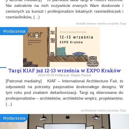
Nie zabraknie na nich oczywiście znanych Wam doskonale i
cenionych za kunszt i profesjonalizm lokalnych rzemieślniczek i
rzemieślników, (...)
dodatki
drewno
modne produkty
Targi
Wydarzenia
Targi KIAF już 12-13 września w EXPO Kraków
2024-09-09
Publikacja:
Magda Pawluk
[Patronat medialny] KIAF – International Architecture Fair, to
odpowiedź na potrzeby pasjonatów doskonałego designu. W
tym roku pod znakiem dekarbonizacji. Targi są skierowane do
profesjonalistów – architektów, architektów wnętrz, projektantów,
(...)
architektura
modne produkty
Targi
Wydarzenia