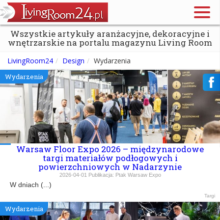
Wszystkie artykuły aranżacyjne, dekoracyjne i
wnętrzarskie na portalu magazynu Living Room
LivingRoom24
Design
Wydarzenia
Wydarzenia
Warsaw Floor Expo 2026 – międzynarodowe
targi materiałów podłogowych i
powierzchniowych w Nadarzynie
2026-04-01
Publikacja:
Ptak Warsaw Expo
W dniach (...)
Targi
Wydarzenia