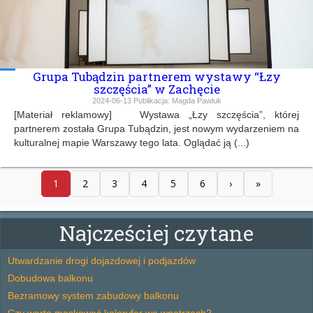
Grupa Tubądzin partnerem wystawy “Łzy
szczęścia” w Zachęcie
2024-06-13
Publikacja:
Magda Pawluk
[Materiał reklamowy] Wystawa „Łzy szczęścia”, której
partnerem została Grupa Tubądzin, jest nowym wydarzeniem na
kulturalnej mapie Warszawy tego lata. Oglądać ją (...)
1
2
3
4
5
6
›
»
Najcześciej czytane
Utwardzanie drogi dojazdowej i podjazdów
Dobudowa balkonu
Bezramowy system zabudowy balkonu