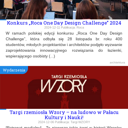
Konkurs „Roca One Day Design Challenge” 2024
2024-12-11
Publikacja:
Roca
W ramach polskiej edycji konkursu „Roca One Day Design
Challenge”, która odbyła się 28 listopada br. roku 400
studentów, młodych projektantów i architektów podjęło wyzwanie
zaprojektowania innowacyjnego rozwiązania do łazienki,
wspierającego osobisty (...)
architektura
Wydarzenia
Targi rzemiosła Wzory – na ludowo w Pałacu
Kultury i Nauki!
2024-12-06
Publikacja:
Targi WZORY
[Patronat medialny] To pierwsze takie targi w historii Wzorów.