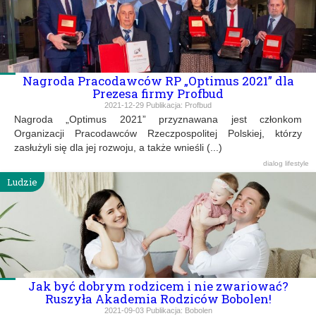
Nagroda Pracodawców RP „Optimus 2021” dla
Prezesa firmy Profbud
2021-12-29
Publikacja:
Profbud
Nagroda „Optimus 2021” przyznawana jest członkom
Organizacji Pracodawców Rzeczpospolitej Polskiej, którzy
zasłużyli się dla jej rozwoju, a także wnieśli (...)
dialog
lifestyle
Ludzie
Jak być dobrym rodzicem i nie zwariować?
Ruszyła Akademia Rodziców Bobolen!
2021-09-03
Publikacja:
Bobolen