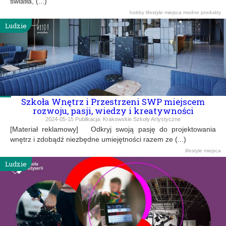
światła, (...)
hobby
lifestyle
miejsca
modne produkty
Ludzie
Szkoła Wnętrz i Przestrzeni SWP miejscem
rozwoju, pasji, wiedzy i kreatywności
2024-05-15
Publikacja:
Krakowskie Szkoły Artystyczne
[Materiał reklamowy] Odkryj swoją pasję do projektowania
wnętrz i zdobądź niezbędne umiejętności razem ze (...)
lifestyle
miejsca
Ludzie