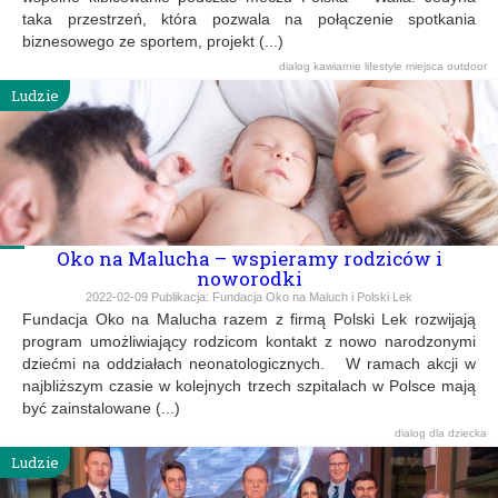
taka przestrzeń, która pozwala na połączenie spotkania
biznesowego ze sportem, projekt (...)
dialog
kawiarnie
lifestyle
miejsca
outdoor
Ludzie
Oko na Malucha – wspieramy rodziców i
noworodki
2022-02-09
Publikacja:
Fundacja Oko na Maluch i Polski Lek
Fundacja Oko na Malucha razem z firmą Polski Lek rozwijają
program umożliwiający rodzicom kontakt z nowo narodzonymi
dziećmi na oddziałach neonatologicznych. W ramach akcji w
najbliższym czasie w kolejnych trzech szpitalach w Polsce mają
być zainstalowane (...)
dialog
dla dziecka
Ludzie