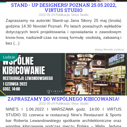
STAND - UP DESIGNERS! POZNAŃ 25.05.2022,
VIRTUS STUDIO
2022-05-24
Publikacja:
Virtus Studio
Zapraszamy na autorski Stand-up Jana Sikory 25 maj (środa)
godzina 14:30 Novotel Poznań. Po latach poważnych wykładów
dotyczących teorii projektowania i opowiadania o zawodowym
know-how, nadszedł czas na nową formułę: osobistą, zabawną i
bez (...)
dialog
lifestyle
outdoor
Ludzie
ZAPRASZAMY DO WSPÓLNEGO KIBICOWANIA!
2022-05-24
Publikacja:
Virtus Studio
NINE’S I 1.06.2022 I WARSZAWA godz. 14:00 I VIRTUS
STUDIO 01 czerwca w restauracji Nine's Restaurant & Sports
bar Roberta Lewandowskiego spotkanie architektoniczne oraz
wspólne kibicowanie podczas meczu Polska – Walia. Jedyna