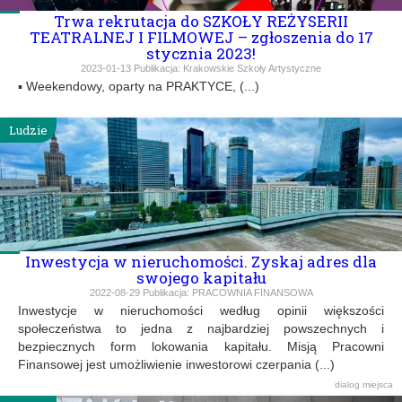
Trwa rekrutacja do SZKOŁY REŻYSERII
TEATRALNEJ I FILMOWEJ – zgłoszenia do 17
stycznia 2023!
2023-01-13
Publikacja:
Krakowskie Szkoły Artystyczne
▪ Weekendowy, oparty na PRAKTYCE, (...)
Ludzie
Inwestycja w nieruchomości. Zyskaj adres dla
swojego kapitału
2022-08-29
Publikacja:
PRACOWNIA FINANSOWA
Inwestycje w nieruchomości według opinii większości
społeczeństwa to jedna z najbardziej powszechnych i
bezpiecznych form lokowania kapitału. Misją Pracowni
Finansowej jest umożliwienie inwestorowi czerpania (...)
dialog
miejsca