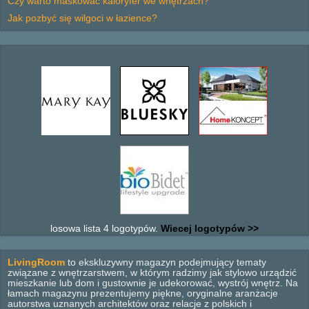
Czy warto maskować kaloryfer we wnętrzach?
Jak pozbyć się wilgoci w łazience?
losowa lista 4 logotypów.
Wiecej logotypów >>
LivingRoom
to ekskluzywny magazyn podejmujący tematy
związane z wnętrzarstwem, w którym radzimy jak stylowo urządzić
mieszkanie lub dom i gustownie je udekorować, wystrój wnętrz. Na
łamach magazynu prezentujemy piękne, oryginalne aranżacje
autorstwa uznanych architektów oraz relacje z polskich i