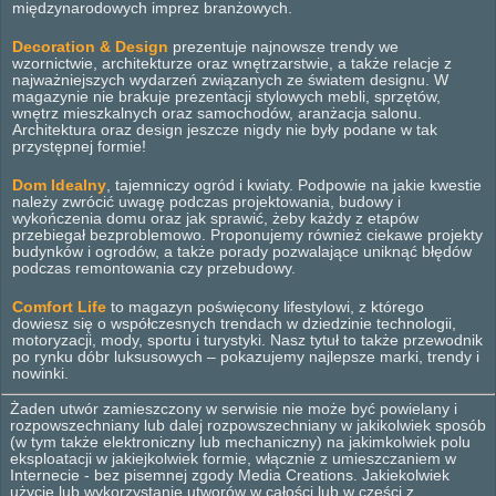
międzynarodowych imprez branżowych.
Decoration & Design
prezentuje najnowsze trendy we
wzornictwie, architekturze oraz wnętrzarstwie, a także relacje z
najważniejszych wydarzeń związanych ze światem designu. W
magazynie nie brakuje prezentacji stylowych mebli, sprzętów,
wnętrz mieszkalnych oraz samochodów, aranżacja salonu.
Architektura oraz design jeszcze nigdy nie były podane w tak
przystępnej formie!
Dom Idealny
, tajemniczy ogród i kwiaty. Podpowie na jakie kwestie
należy zwrócić uwagę podczas projektowania, budowy i
wykończenia domu oraz jak sprawić, żeby każdy z etapów
przebiegał bezproblemowo. Proponujemy również ciekawe projekty
budynków i ogrodów, a także porady pozwalające uniknąć błędów
podczas remontowania czy przebudowy.
Comfort Life
to magazyn poświęcony lifestylowi, z którego
dowiesz się o współczesnych trendach w dziedzinie technologii,
motoryzacji, mody, sportu i turystyki. Nasz tytuł to także przewodnik
po rynku dóbr luksusowych – pokazujemy najlepsze marki, trendy i
nowinki.
Żaden utwór zamieszczony w serwisie nie może być powielany i
rozpowszechniany lub dalej rozpowszechniany w jakikolwiek sposób
(w tym także elektroniczny lub mechaniczny) na jakimkolwiek polu
eksploatacji w jakiejkolwiek formie, włącznie z umieszczaniem w
Internecie - bez pisemnej zgody Media Creations. Jakiekolwiek
użycie lub wykorzystanie utworów w całości lub w części z