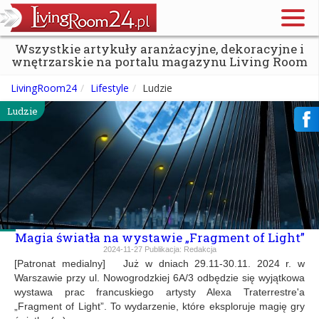
Wszystkie artykuły aranżacyjne, dekoracyjne i
wnętrzarskie na portalu magazynu Living Room
LivingRoom24
Lifestyle
Ludzie
Ludzie
Magia światła na wystawie „Fragment of Light”
2024-11-27
Publikacja:
Redakcja
[Patronat medialny] Już w dniach 29.11-30.11. 2024 r. w
Warszawie przy ul. Nowogrodzkiej 6A/3 odbędzie się wyjątkowa
wystawa prac francuskiego artysty Alexa Traterrestre'a
„Fragment of Light”. To wydarzenie, które eksploruje magię gry