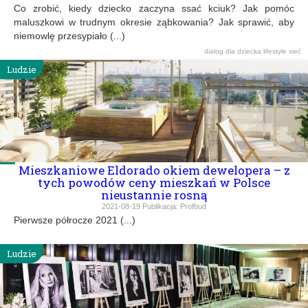
Co zrobić, kiedy dziecko zaczyna ssać kciuk? Jak pomóc
maluszkowi w trudnym okresie ząbkowania? Jak sprawić, aby
niemowlę przesypiało (...)
dialog
dla dziecka
lifestyle
sieć
Ludzie
Mieszkaniowe Eldorado okiem dewelopera – z
tych powodów ceny mieszkań w Polsce
nieustannie rosną
2021-08-19
Publikacja:
Profbud
Pierwsze półrocze 2021 (...)
Ludzie