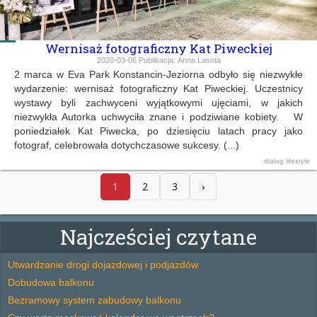
Wernisaż fotograficzny Kat Piweckiej
2020-03-06
Publikacja:
Anna Lasota
2 marca w Eva Park Konstancin-Jeziorna odbyło się niezwykłe
wydarzenie: wernisaż fotograficzny Kat Piweckiej. Uczestnicy
wystawy byli zachwyceni wyjątkowymi ujęciami, w jakich
niezwykła Autorka uchwyciła znane i podziwiane kobiety. W
poniedziałek Kat Piwecka, po dziesięciu latach pracy jako
fotograf, celebrowała dotychczasowe sukcesy. (...)
dialog
lifestyle
1
2
3
›
Najcześciej czytane
Utwardzanie drogi dojazdowej i podjazdów
Dobudowa balkonu
Bezramowy system zabudowy balkonu