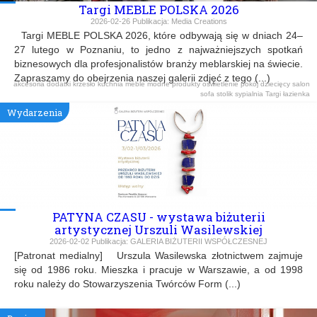
Targi MEBLE POLSKA 2026
2026-02-26
Publikacja:
Media Creations
Targi MEBLE POLSKA 2026, które odbywają się w dniach 24–
27 lutego w Poznaniu, to jedno z najważniejszych spotkań
biznesowych dla profesjonalistów branży meblarskiej na świecie.
Zapraszamy do obejrzenia naszej galerii zdjęć z tego (...)
akcesoria
dodatki
krzesło
kuchnia
meble
modne produkty
oświetlenie
pokój dziecięcy
salon
sofa
stolik
sypialnia
Targi
łazienka
Wydarzenia
PATYNA CZASU - wystawa biżuterii
artystycznej Urszuli Wasilewskiej
2026-02-02
Publikacja:
GALERIA BIŻUTERII WSPÓŁCZESNEJ
[Patronat medialny] Urszula Wasilewska złotnictwem zajmuje
się od 1986 roku. Mieszka i pracuje w Warszawie, a od 1998
roku należy do Stowarzyszenia Twórców Form (...)