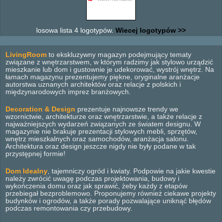
losowa lista 4 logotypów.
Wiecej logotypów >>
LivingRoom
to ekskluzywny magazyn podejmujący tematy
związane z wnętrzarstwem, w którym radzimy jak stylowo urządzić
mieszkanie lub dom i gustownie je udekorować, wystrój wnętrz. Na
łamach magazynu prezentujemy piękne, oryginalne aranżacje
autorstwa uznanych architektów oraz relacje z polskich i
międzynarodowych imprez branżowych.
Decoration & Design
prezentuje najnowsze trendy we
wzornictwie, architekturze oraz wnętrzarstwie, a także relacje z
najważniejszych wydarzeń związanych ze światem designu. W
magazynie nie brakuje prezentacji stylowych mebli, sprzętów,
wnętrz mieszkalnych oraz samochodów, aranżacja salonu.
Architektura oraz design jeszcze nigdy nie były podane w tak
przystępnej formie!
Dom Idealny
, tajemniczy ogród i kwiaty. Podpowie na jakie kwestie
należy zwrócić uwagę podczas projektowania, budowy i
wykończenia domu oraz jak sprawić, żeby każdy z etapów
przebiegał bezproblemowo. Proponujemy również ciekawe projekty
budynków i ogrodów, a także porady pozwalające uniknąć błędów
podczas remontowania czy przebudowy.