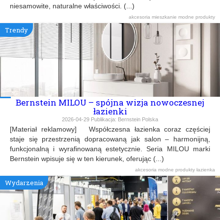
niesamowite, naturalne właściwości. (...)
akcesoria
mieszkanie
modne produkty
Trendy
Bernstein MILOU – spójna wizja nowoczesnej
łazienki
2026-04-29
Publikacja:
Bernstein Polska
[Materiał reklamowy] Współczesna łazienka coraz częściej
staje się przestrzenią dopracowaną jak salon – harmonijną,
funkcjonalną i wyrafinowaną estetycznie. Seria MILOU marki
Bernstein wpisuje się w ten kierunek, oferując (...)
akcesoria
modne produkty
łazienka
Wydarzenia