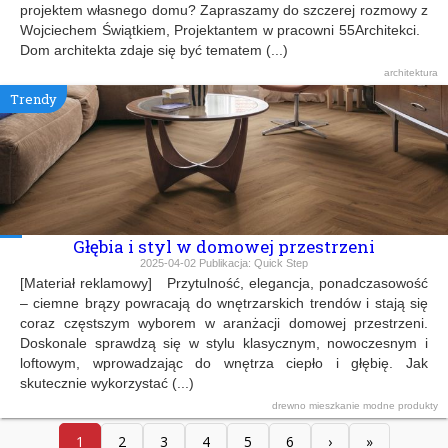
projektem własnego domu? Zapraszamy do szczerej rozmowy z
Wojciechem Świątkiem, Projektantem w pracowni 55Architekci.
Dom architekta zdaje się być tematem (...)
architektura
Trendy
Głębia i styl w domowej przestrzeni
2025-04-02
Publikacja:
Quick Step
[Materiał reklamowy] Przytulność, elegancja, ponadczasowość
– ciemne brązy powracają do wnętrzarskich trendów i stają się
coraz częstszym wyborem w aranżacji domowej przestrzeni.
Doskonale sprawdzą się w stylu klasycznym, nowoczesnym i
loftowym, wprowadzając do wnętrza ciepło i głębię. Jak
skutecznie wykorzystać (...)
drewno
mieszkanie
modne produkty
1
2
3
4
5
6
›
»