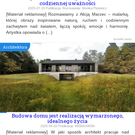
codziennej uważności
2025-07-10
Publikacja:
Rozmawiała: Monika Pisiewicz
[Materiał reklamowy] Rozmawiamy z Alicją Marzec – malarką,
której obrazy inspirowane naturą, ruchem i codziennym
zachwytem nad światem, łączą spokój, emocje i harmonię.
Artystka opowiada o (...)
dodatki
salon
Architektura
Budowa domu jest realizacją wymarzonego,
idealnego życia
2025-04-02
Publikacja:
WIŚNIOWSKI
[Materiał reklamowy] W jaki sposób architekt pracuje nad