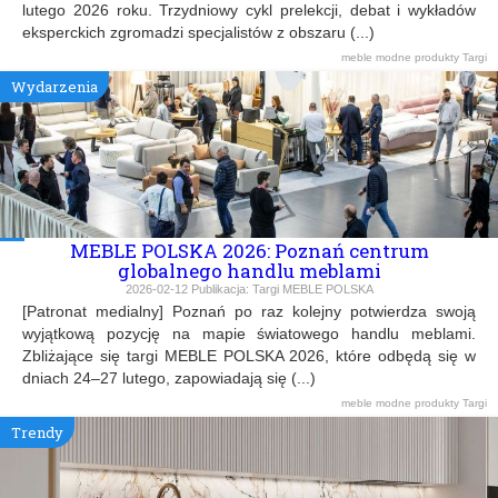
lutego 2026 roku. Trzydniowy cykl prelekcji, debat i wykładów
eksperckich zgromadzi specjalistów z obszaru (...)
meble
modne produkty
Targi
Wydarzenia
MEBLE POLSKA 2026: Poznań centrum
globalnego handlu meblami
2026-02-12
Publikacja:
Targi MEBLE POLSKA
[Patronat medialny] Poznań po raz kolejny potwierdza swoją
wyjątkową pozycję na mapie światowego handlu meblami.
Zbliżające się targi MEBLE POLSKA 2026, które odbędą się w
dniach 24–27 lutego, zapowiadają się (...)
meble
modne produkty
Targi
Trendy