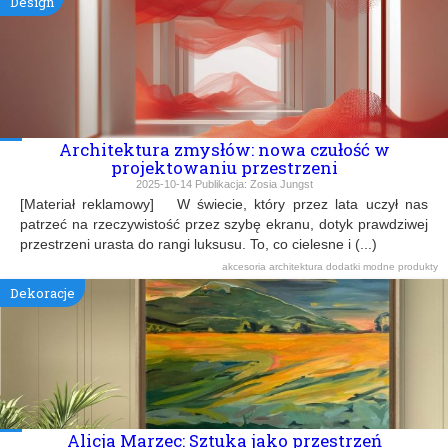
Design
Architektura zmysłów: nowa czułość w
projektowaniu przestrzeni
2025-10-14
Publikacja:
Zosia Jungst
[Materiał reklamowy] W świecie, który przez lata uczył nas
patrzeć na rzeczywistość przez szybę ekranu, dotyk prawdziwej
przestrzeni urasta do rangi luksusu. To, co cielesne i (...)
akcesoria
architektura
dodatki
modne produkty
Dekoracje
Alicja Marzec: Sztuka jako przestrzeń