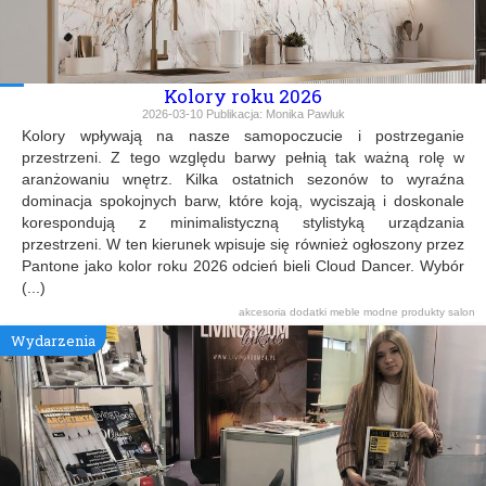
Kolory roku 2026
2026-03-10
Publikacja:
Monika Pawluk
Kolory wpływają na nasze samopoczucie i postrzeganie
przestrzeni. Z tego względu barwy pełnią tak ważną rolę w
aranżowaniu wnętrz. Kilka ostatnich sezonów to wyraźna
dominacja spokojnych barw, które koją, wyciszają i doskonale
korespondują z minimalistyczną stylistyką urządzania
przestrzeni. W ten kierunek wpisuje się również ogłoszony przez
Pantone jako kolor roku 2026 odcień bieli Cloud Dancer. Wybór
(...)
akcesoria
dodatki
meble
modne produkty
salon
Wydarzenia