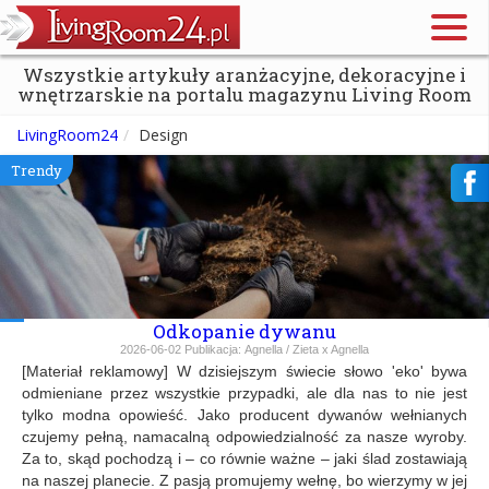
Wszystkie artykuły aranżacyjne, dekoracyjne i
wnętrzarskie na portalu magazynu Living Room
LivingRoom24
Design
Trendy
Odkopanie dywanu
2026-06-02
Publikacja:
Agnella / Zieta x Agnella
[Materiał reklamowy] W dzisiejszym świecie słowo 'eko' bywa
odmieniane przez wszystkie przypadki, ale dla nas to nie jest
tylko modna opowieść. Jako producent dywanów wełnianych
czujemy pełną, namacalną odpowiedzialność za nasze wyroby.
Za to, skąd pochodzą i – co równie ważne – jaki ślad zostawiają
na naszej planecie. Z pasją promujemy wełnę, bo wierzymy w jej