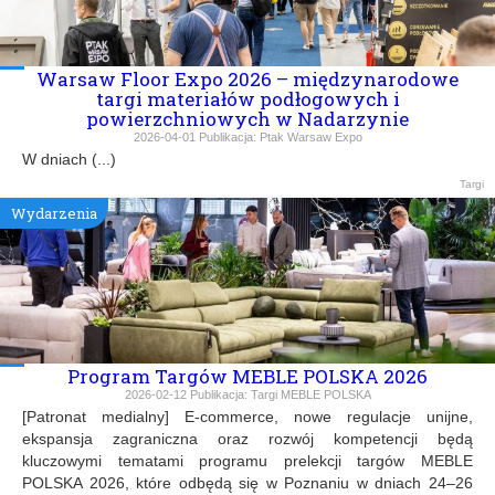
Warsaw Floor Expo 2026 – międzynarodowe
targi materiałów podłogowych i
powierzchniowych w Nadarzynie
2026-04-01
Publikacja:
Ptak Warsaw Expo
W dniach (...)
Targi
Wydarzenia
Program Targów MEBLE POLSKA 2026
2026-02-12
Publikacja:
Targi MEBLE POLSKA
[Patronat medialny] E-commerce, nowe regulacje unijne,
ekspansja zagraniczna oraz rozwój kompetencji będą
kluczowymi tematami programu prelekcji targów MEBLE
POLSKA 2026, które odbędą się w Poznaniu w dniach 24–26