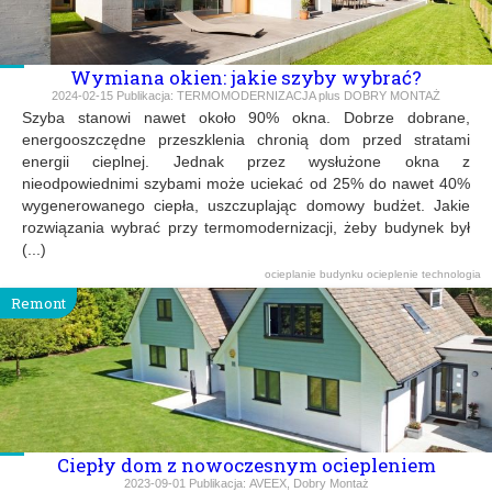
Wymiana okien: jakie szyby wybrać?
2024-02-15
Publikacja:
TERMOMODERNIZACJA plus DOBRY MONTAŻ
Szyba stanowi nawet około 90% okna. Dobrze dobrane,
energooszczędne przeszklenia chronią dom przed stratami
energii cieplnej. Jednak przez wysłużone okna z
nieodpowiednimi szybami może uciekać od 25% do nawet 40%
wygenerowanego ciepła, uszczuplając domowy budżet. Jakie
rozwiązania wybrać przy termomodernizacji, żeby budynek był
(...)
ocieplanie budynku
ocieplenie
technologia
Remont
Ciepły dom z nowoczesnym ociepleniem
2023-09-01
Publikacja:
AVEEX, Dobry Montaż