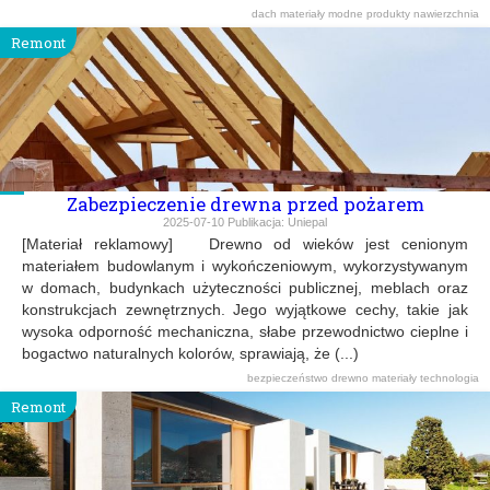
dach
materiały
modne produkty
nawierzchnia
Remont
Zabezpieczenie drewna przed pożarem
2025-07-10
Publikacja:
Uniepal
[Materiał reklamowy] Drewno od wieków jest cenionym
materiałem budowlanym i wykończeniowym, wykorzystywanym
w domach, budynkach użyteczności publicznej, meblach oraz
konstrukcjach zewnętrznych. Jego wyjątkowe cechy, takie jak
wysoka odporność mechaniczna, słabe przewodnictwo cieplne i
bogactwo naturalnych kolorów, sprawiają, że (...)
bezpieczeństwo
drewno
materiały
technologia
Remont