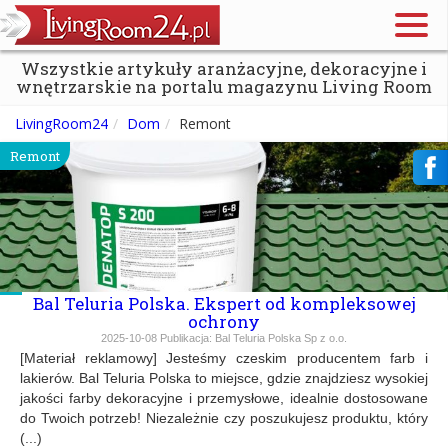
Wszystkie artykuły aranżacyjne, dekoracyjne i
wnętrzarskie na portalu magazynu Living Room
LivingRoom24
Dom
Remont
Remont
Bal Teluria Polska. Ekspert od kompleksowej
ochrony
2025-10-08
Publikacja:
Bal Teluria Polska Sp z o.o.
[Materiał reklamowy] Jesteśmy czeskim producentem farb i
lakierów. Bal Teluria Polska to miejsce, gdzie znajdziesz wysokiej
jakości farby dekoracyjne i przemysłowe, idealnie dostosowane
do Twoich potrzeb! Niezależnie czy poszukujesz produktu, który
(...)