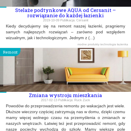
Stelaże podtynkowe AQUA od Cersanit –
rozwiązanie do każdej łazienki
2019-10-09
Publikacja:
Cersanit
Kiedy decydujemy się na remont naszej łazienki, pragniemy
samych najlepszych rozwiązań – zarówno pod względem
wizualnym, jak i technologicznym. Jednym z (...)
modne produkty
technologia
łazienka
Remont
Zmiana wystroju mieszkania
2017-02-13
Publikacja:
Ruck Zuck
Powodów do przeprowadzenia remontu po wakacjach jest wiele.
Dłuższe wieczory częściej zatrzymują nas w domu, dzięki czemu
mamy więcej wolnego czasu na przemyślenia o zmianach w
naszych wnętrzach. Łatwiej też jest przeprowadzić remont, gdy
nasze pociechy wychodzą do szkoły. Mamy większe pole