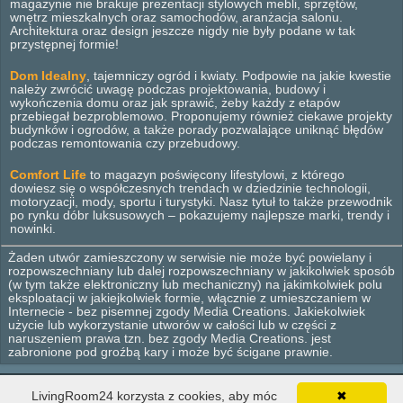
magazynie nie brakuje prezentacji stylowych mebli, sprzętów,
wnętrz mieszkalnych oraz samochodów, aranżacja salonu.
Architektura oraz design jeszcze nigdy nie były podane w tak
przystępnej formie!
Dom Idealny
, tajemniczy ogród i kwiaty. Podpowie na jakie kwestie
należy zwrócić uwagę podczas projektowania, budowy i
wykończenia domu oraz jak sprawić, żeby każdy z etapów
przebiegał bezproblemowo. Proponujemy również ciekawe projekty
budynków i ogrodów, a także porady pozwalające uniknąć błędów
podczas remontowania czy przebudowy.
Comfort Life
to magazyn poświęcony lifestylowi, z którego
dowiesz się o współczesnych trendach w dziedzinie technologii,
motoryzacji, mody, sportu i turystyki. Nasz tytuł to także przewodnik
po rynku dóbr luksusowych – pokazujemy najlepsze marki, trendy i
nowinki.
Żaden utwór zamieszczony w serwisie nie może być powielany i
rozpowszechniany lub dalej rozpowszechniany w jakikolwiek sposób
(w tym także elektroniczny lub mechaniczny) na jakimkolwiek polu
eksploatacji w jakiejkolwiek formie, włącznie z umieszczaniem w
Internecie - bez pisemnej zgody Media Creations. Jakiekolwiek
użycie lub wykorzystanie utworów w całości lub w części z
naruszeniem prawa tzn. bez zgody Media Creations. jest
zabronione pod groźbą kary i może być ścigane prawnie.
© 2012 - 2026 Media Creations. Wszelkie prawa zastrzeżone.
LivingRoom24 korzysta z cookies, aby móc
✖