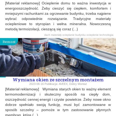
[Materiał reklamowy] Ocieplenie domu to ważna inwestycja w
energooszczędność. Żeby cieszyć się ciepłem, komfortem i
mniejszymi rachunkami za ogrzewanie budynku, trzeba najpierw
wybrać odpowiednie rozwiązanie. Tradycyjne materiały
ociepleniowe to styropian i wełna mineralna. Nowoczesną
metodą termoizolacji, cieszącą się coraz (...)
dach
materiały
ocieplanie budynku
ocieplenie
technologia
Remont
Wymiana okien ze szczelnym montażem
2023-06-16
Publikacja:
AVEEX, Dobry Montaż
[Materiał reklamowy] Wymiana starych okien to ważny element
termomodernizacji i skuteczny sposób na ciepły dom,
oszczędność cennej energii i czyste powietrze. Żeby nowe okno
dobrze spełniało swoją funkcję, musi być zamontowane w
sposób szczelny – pomoże w tym zastosowanie płynnych
membran, które (...)