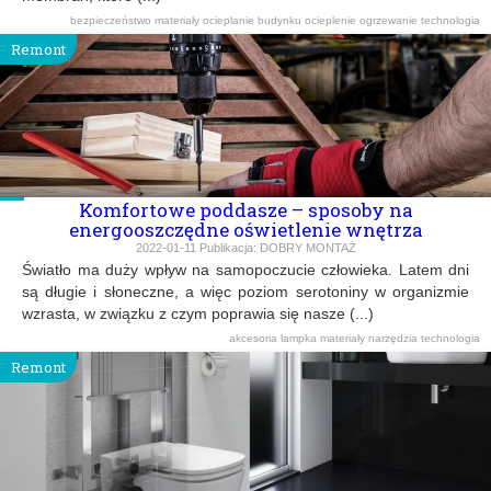
bezpieczeństwo
materiały
ocieplanie budynku
ocieplenie
ogrzewanie
technologia
Remont
Komfortowe poddasze – sposoby na
energooszczędne oświetlenie wnętrza
2022-01-11
Publikacja:
DOBRY MONTAŻ
Światło ma duży wpływ na samopoczucie człowieka. Latem dni
są długie i słoneczne, a więc poziom serotoniny w organizmie
wzrasta, w związku z czym poprawia się nasze (...)
akcesoria
lampka
materiały
narzędzia
technologia
Remont