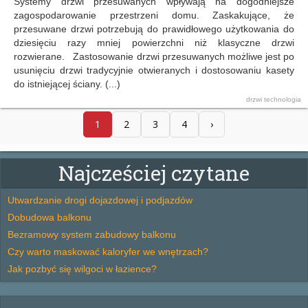
Systemy drzwi przesuwanych wpływają na dogodniejsze
zagospodarowanie przestrzeni domu. Zaskakujące, że
przesuwane drzwi potrzebują do prawidłowego użytkowania do
dziesięciu razy mniej powierzchni niż klasyczne drzwi
rozwierane. Zastosowanie drzwi przesuwanych możliwe jest po
usunięciu drzwi tradycyjnie otwieranych i dostosowaniu kasety
do istniejącej ściany. (...)
drzwi
technologia
1
2
3
4
›
Najcześciej czytane
Utwardzanie drogi dojazdowej i podjazdów
Dobudowa balkonu
Bezramowy system zabudowy balkonu
Czy warto maskować kaloryfer we wnętrzach?
Jak pozbyć się wilgoci w łazience?