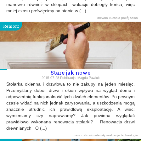
manewru również w sklepach: wakacje dobiegły końca, więc
mniej czasu poświęcimy na stanie w (...)
drewno
kuchnia
pokój
salon
Remont
Stare jak nowe
2015-07-28
Publikacja:
Magda Pawluk
Stolarka okienna i drzwiowa to nie zakupy na jeden miesiąc.
Przemyślany dobór drzwi i okien wpływa na wygląd domu i
odpowiednią funkcjonalność tych dwóch elementów. Po pewnym
czasie widać na nich jednak zarysowania, a uszkodzenia mogą
znacznie utrudnić ich prawidłową eksploatację. A więc:
wymieniamy czy naprawiamy? Jak powinna wyglądać
prawidłowo wykonana renowacja stolarki? Renowacja drzwi
drewnianych O (...)
drewno
drzwi
materiały
realizacje
technologia