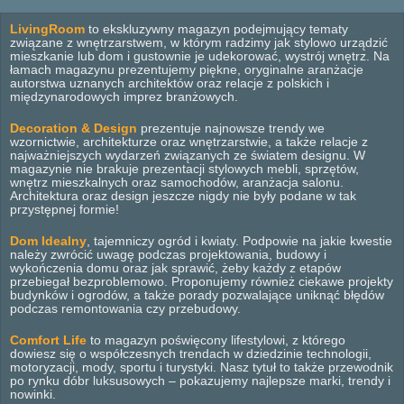
LivingRoom
to ekskluzywny magazyn podejmujący tematy
związane z wnętrzarstwem, w którym radzimy jak stylowo urządzić
mieszkanie lub dom i gustownie je udekorować, wystrój wnętrz. Na
łamach magazynu prezentujemy piękne, oryginalne aranżacje
autorstwa uznanych architektów oraz relacje z polskich i
międzynarodowych imprez branżowych.
Decoration & Design
prezentuje najnowsze trendy we
wzornictwie, architekturze oraz wnętrzarstwie, a także relacje z
najważniejszych wydarzeń związanych ze światem designu. W
magazynie nie brakuje prezentacji stylowych mebli, sprzętów,
wnętrz mieszkalnych oraz samochodów, aranżacja salonu.
Architektura oraz design jeszcze nigdy nie były podane w tak
przystępnej formie!
Dom Idealny
, tajemniczy ogród i kwiaty. Podpowie na jakie kwestie
należy zwrócić uwagę podczas projektowania, budowy i
wykończenia domu oraz jak sprawić, żeby każdy z etapów
przebiegał bezproblemowo. Proponujemy również ciekawe projekty
budynków i ogrodów, a także porady pozwalające uniknąć błędów
podczas remontowania czy przebudowy.
Comfort Life
to magazyn poświęcony lifestylowi, z którego
dowiesz się o współczesnych trendach w dziedzinie technologii,
motoryzacji, mody, sportu i turystyki. Nasz tytuł to także przewodnik
po rynku dóbr luksusowych – pokazujemy najlepsze marki, trendy i
nowinki.