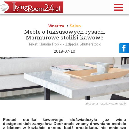
Wnętrza
•
Salon
Meble o luksusowych rysach.
Marmurowe stoliki kawowe
Tekst
Klaudia Popik •
Zdjęcia
Shutterstock
2019-07-10
akcesoria
materiały
salon
stolik
Postać stolika kawowego doświadczyła już wielu
designerskich zamysłów. Doskonale znamy drewniane modele
z blatem w kształcie okręgu bądź prostokąta, nie mniejszą