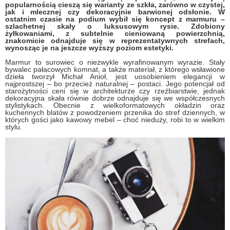
popularnością cieszą się warianty ze szkła, zarówno w czystej,
jak i mlecznej czy dekoracyjnie barwionej odsłonie. W
ostatnim czasie na podium wybił się koncept z marmuru –
szlachetnej skały o luksusowym rysie. Zdobiony
żyłkowaniami, z subtelnie cieniowaną powierzchnią,
znakomicie odnajduje się w reprezentatywnych strefach,
wynosząc je na jeszcze wyższy poziom estetyki.
Marmur to surowiec o niezwykle wyrafinowanym wyrazie. Stały
bywalec pałacowych komnat, a także materiał, z którego wsławione
dzieła tworzył Michał Anioł, jest uosobieniem elegancji w
najprostszej – bo przecież naturalnej – postaci. Jego potencjał od
starożytności ceni się w architekturze czy rzeźbiarstwie, jednak
dekoracyjna skała równie dobrze odnajduje się we współczesnych
stylistykach. Obecnie z wielkoformatowych okładzin oraz
kuchennych blatów z powodzeniem przenika do stref dziennych, w
których gości jako kawowy mebel – choć nieduży, robi to w wielkim
stylu.