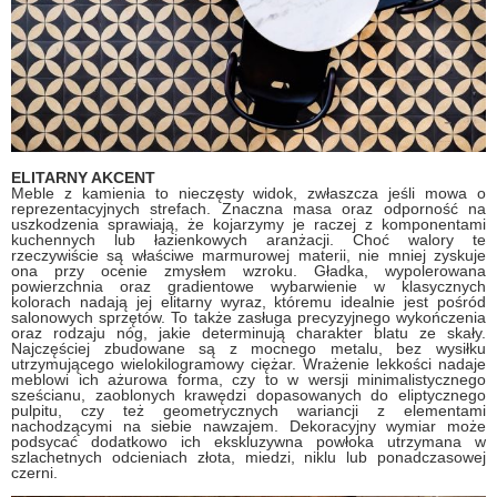
ELITARNY AKCENT
Meble z kamienia to nieczęsty widok, zwłaszcza jeśli mowa o
reprezentacyjnych strefach. Znaczna masa oraz odporność na
uszkodzenia sprawiają, że kojarzymy je raczej z komponentami
kuchennych lub łazienkowych aranżacji. Choć walory te
rzeczywiście są właściwe marmurowej materii, nie mniej zyskuje
ona przy ocenie zmysłem wzroku. Gładka, wypolerowana
powierzchnia oraz gradientowe wybarwienie w klasycznych
kolorach nadają jej elitarny wyraz, któremu idealnie jest pośród
salonowych sprzętów. To także zasługa precyzyjnego wykończenia
oraz rodzaju nóg, jakie determinują charakter blatu ze skały.
Najczęściej zbudowane są z mocnego metalu, bez wysiłku
utrzymującego wielokilogramowy ciężar. Wrażenie lekkości nadaje
meblowi ich ażurowa forma, czy to w wersji minimalistycznego
sześcianu, zaoblonych krawędzi dopasowanych do eliptycznego
pulpitu, czy też geometrycznych wariancji z elementami
nachodzącymi na siebie nawzajem. Dekoracyjny wymiar może
podsycać dodatkowo ich ekskluzywna powłoka utrzymana w
szlachetnych odcieniach złota, miedzi, niklu lub ponadczasowej
czerni.