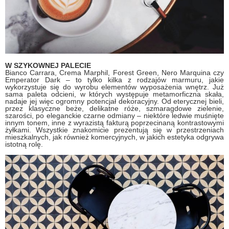
W SZYKOWNEJ PALECIE
Bianco Carrara, Crema Marphil, Forest Green, Nero Marquina czy
Emperator Dark – to tylko kilka z rodzajów marmuru, jakie
wykorzystuje się do wyrobu elementów wyposażenia wnętrz. Już
sama paleta odcieni, w których występuje metamorficzna skała,
nadaje jej więc ogromny potencjał dekoracyjny. Od eterycznej bieli,
przez klasyczne beże, delikatne róże, szmaragdowe zielenie,
szarości, po eleganckie czarne odmiany – niektóre ledwie muśnięte
innym tonem, inne z wyrazistą fakturą poprzecinaną kontrastowymi
żyłkami. Wszystkie znakomicie prezentują się w przestrzeniach
mieszkalnych, jak również komercyjnych, w jakich estetyka odgrywa
istotną rolę.