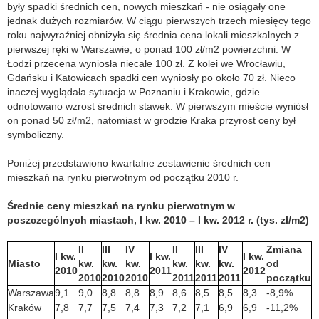
były spadki średnich cen, nowych mieszkań - nie osiągały one
jednak dużych rozmiarów. W ciągu pierwszych trzech miesięcy tego
roku najwyraźniej obniżyła się średnia cena lokali mieszkalnych z
pierwszej ręki w Warszawie, o ponad 100 zł/m2 powierzchni. W
Łodzi przecena wyniosła niecałe 100 zł. Z kolei we Wrocławiu,
Gdańsku i Katowicach spadki cen wyniosły po około 70 zł. Nieco
inaczej wyglądała sytuacja w Poznaniu i Krakowie, gdzie
odnotowano wzrost średnich stawek. W pierwszym mieście wyniósł
on ponad 50 zł/m2, natomiast w grodzie Kraka przyrost ceny był
symboliczny.
Poniżej przedstawiono kwartalne zestawienie średnich cen
mieszkań na rynku pierwotnym od początku 2010 r.
Średnie ceny mieszkań na rynku pierwotnym w
poszczególnych miastach,
I kw. 2010 – I kw. 2012 r. (tys. zł/m2)
II
III
IV
II
III
IV
Zmiana
I kw.
I kw.
I kw.
Miasto
kw.
kw.
kw.
kw.
kw.
kw.
od
2010
2011
2012
2010
2010
2010
2011
2011
2011
początku
Warszawa
9,1
9,0
8,8
8,8
8,9
8,6
8,5
8,5
8,3
-8,9%
Kraków
7,8
7,7
7,5
7,4
7,3
7,2
7,1
6,9
6,9
-11,2%