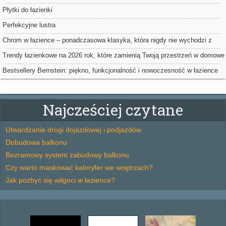
Płytki do łazienki
Perfekcyjne lustra
Chrom w łazience – ponadczasowa klasyka, która nigdy nie wychodzi z
mody
Trendy łazienkowe na 2026 rok, które zamienią Twoją przestrzeń w domowe
spa
Bestsellery Bernstein: piękno, funkcjonalność i nowoczesność w łazience
Najcześciej czytane
Utwardzanie drogi dojazdowej i podjazdów
Dobudowa balkonu
Bezramowy system zabudowy balkonu
Czy warto maskować kaloryfer we wnętrzach?
Jak pozbyć się wilgoci w łazience?