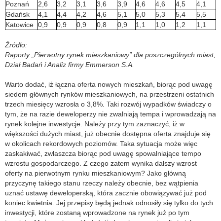
Poznań
2,6
3,2
3,1
3,6
3,9
4,6
4,6
4,5
4,1
Gdańsk
4,1
4,4
4,2
4,6
5,1
5,0
5,3
5,4
5,5
Katowice
0,9
0,9
0,9
0,8
0,9
1,1
1,0
1,2
1,1
Źródło:
Raporty „Pierwotny rynek mieszkaniowy” dla poszczególnych miast,
Dział Badań i Analiz firmy Emmerson S.A.
Warto dodać, iż łączna oferta nowych mieszkań, biorąc pod uwagę
siedem głównych rynków mieszkaniowych, na przestrzeni ostatnich
trzech miesięcy wzrosła o 3,8%. Taki rozwój wypadków świadczy o
tym, że na razie deweloperzy nie zwalniają tempa i wprowadzają na
rynek kolejne inwestycje. Należy przy tym zaznaczyć, iż w
większości dużych miast, już obecnie dostępna oferta znajduje się
w okolicach rekordowych poziomów. Taka sytuacja może więc
zaskakiwać, zwłaszcza biorąc pod uwagę spowalniające tempo
wzrostu gospodarczego. Z czego zatem wynika dalszy wzrost
oferty na pierwotnym rynku mieszkaniowym? Jako główną
przyczynę takiego stanu rzeczy należy obecnie, bez wątpienia
uznać ustawę deweloperską, która zacznie obowiązywać już pod
koniec kwietnia. Jej przepisy będą jednak odnosiły się tylko do tych
inwestycji, które zostaną wprowadzone na rynek już po tym