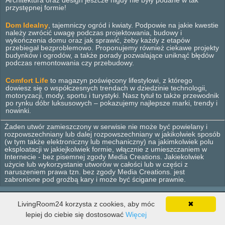
Architektura oraz design jeszcze nigdy nie były podane w tak
przystępnej formie!
Dom Idealny
, tajemniczy ogród i kwiaty. Podpowie na jakie kwestie
należy zwrócić uwagę podczas projektowania, budowy i
wykończenia domu oraz jak sprawić, żeby każdy z etapów
przebiegał bezproblemowo. Proponujemy również ciekawe projekty
budynków i ogrodów, a także porady pozwalające uniknąć błędów
podczas remontowania czy przebudowy.
Comfort Life
to magazyn poświęcony lifestylowi, z którego
dowiesz się o współczesnych trendach w dziedzinie technologii,
motoryzacji, mody, sportu i turystyki. Nasz tytuł to także przewodnik
po rynku dóbr luksusowych – pokazujemy najlepsze marki, trendy i
nowinki.
Żaden utwór zamieszczony w serwisie nie może być powielany i
rozpowszechniany lub dalej rozpowszechniany w jakikolwiek sposób
(w tym także elektroniczny lub mechaniczny) na jakimkolwiek polu
eksploatacji w jakiejkolwiek formie, włącznie z umieszczaniem w
Internecie - bez pisemnej zgody Media Creations. Jakiekolwiek
użycie lub wykorzystanie utworów w całości lub w części z
naruszeniem prawa tzn. bez zgody Media Creations. jest
zabronione pod groźbą kary i może być ścigane prawnie.
LivingRoom24 korzysta z cookies, aby móc
✖
© 2012 - 2026 Media Creations. Wszelkie prawa zastrzeżone.
Wnętrza
Dom
Ogród
Lifestyle
Design
Wyposażenie
lepiej do ciebie się dostosować
Więcej