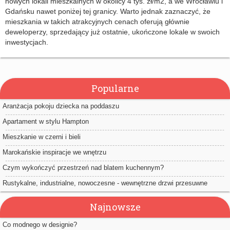
nowych lokali mieszkalnych w okolicy 4 tys. zł/m2, a we Wrocławiu i
Gdańsku nawet poniżej tej granicy. Warto jednak zaznaczyć, że
mieszkania w takich atrakcyjnych cenach oferują głównie
deweloperzy, sprzedający już ostatnie, ukończone lokale w swoich
inwestycjach.
Popularne
Aranżacja pokoju dziecka na poddaszu
Apartament w stylu Hampton
Mieszkanie w czerni i bieli
Marokańskie inspiracje we wnętrzu
Czym wykończyć przestrzeń nad blatem kuchennym?
Rustykalne, industrialne, nowoczesne - wewnętrzne drzwi przesuwne
Najnowsze
Co modnego w designie?