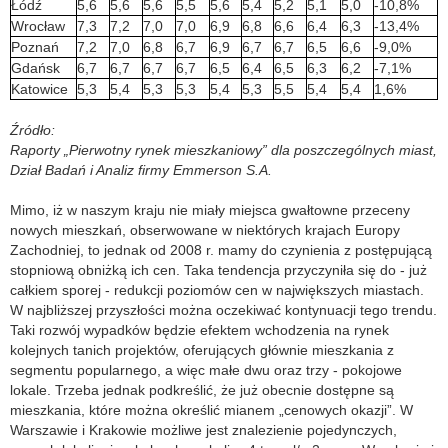
Łódź
5,6
5,6
5,6
5,5
5,6
5,4
5,2
5,1
5,0
-10,8%
Wrocław
7,3
7,2
7,0
7,0
6,9
6,8
6,6
6,4
6,3
-13,4%
Poznań
7,2
7,0
6,8
6,7
6,9
6,7
6,7
6,5
6,6
-9,0%
Gdańsk
6,7
6,7
6,7
6,7
6,5
6,4
6,5
6,3
6,2
-7,1%
Katowice
5,3
5,4
5,3
5,3
5,4
5,3
5,5
5,4
5,4
1,6%
Źródło:
Raporty „Pierwotny rynek mieszkaniowy” dla poszczególnych miast,
Dział Badań i Analiz firmy Emmerson S.A.
Mimo, iż w naszym kraju nie miały miejsca gwałtowne przeceny
nowych mieszkań, obserwowane w niektórych krajach Europy
Zachodniej, to jednak od 2008 r. mamy do czynienia z postępującą
stopniową obniżką ich cen. Taka tendencja przyczyniła się do - już
całkiem sporej - redukcji poziomów cen w największych miastach.
W najbliższej przyszłości można oczekiwać kontynuacji tego trendu.
Taki rozwój wypadków będzie efektem wchodzenia na rynek
kolejnych tanich projektów, oferujących głównie mieszkania z
segmentu popularnego, a więc małe dwu oraz trzy - pokojowe
lokale. Trzeba jednak podkreślić, że już obecnie dostępne są
mieszkania, które można określić mianem „cenowych okazji”. W
Warszawie i Krakowie możliwe jest znalezienie pojedynczych,