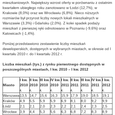
mieszkaniowych. Największy wzrost oferty w porównaniu z ostatnim
kwartałem ubiegłego roku zanotowano w Łodzi (12,7%), w
Krakowie (8,0%) oraz we Wrocławiu (6,8%). Nieco niższych
rozmiarów był przyrost liczby nowych lokali mieszkalnych w
Warszawie (3,3%) i Gdańsku (2,0%). Z kolei spadek podaży
mieszkań z pierwszej ręki odnotowano w Poznaniu (-9,6%) oraz
Katowicach (-1,4%).
Poniżej przedstawiono zestawienie liczby mieszkań
deweloperskich, dostępnych w wybranych miastach, w okresie od I
kwartału 2010 r. do I kwartału 2012 r.
Liczba mieszkań (tys.) z rynku pierwotnego dostępnych w
poszczególnych miastach, I kw. 2010 – I kw. 2012
I kw.
II kw.
III kw.
IV kw.
I kw.
II kw.
III kw.
IV kw.
I kw.
Miasto
2010
2010
2010
2010
2011
2011
2011
2011
2012
r.
r.
r.
r.
r.
r.
r.
r.
r.
Warszawa
13,5
14,7
15,6
16,3
15,9
17,9
19,0
18,5
19,1
Kraków
4,9
5,5
5,9
5,9
6,9
8,1
8,0
9,2
9,9
Łódź
2,1
2,1
2,0
2,3
2,2
2,1
2,4
2,3
2,5
Wrocław
3,9
4,4
5,3
5,6
6,3
6,8
7,2
8,3
8,9