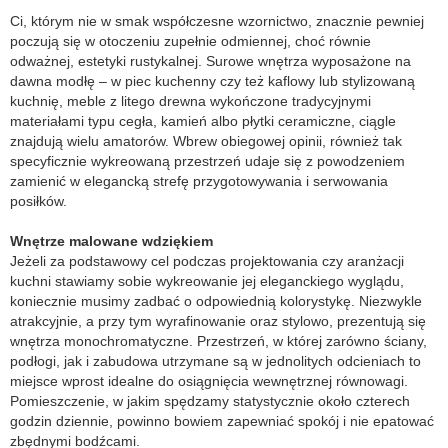
Ci, którym nie w smak współczesne wzornictwo, znacznie pewniej
poczują się w otoczeniu zupełnie odmiennej, choć równie
odważnej, estetyki rustykalnej. Surowe wnętrza wyposażone na
dawna modłę – w piec kuchenny czy też kaflowy lub stylizowaną
kuchnię, meble z litego drewna wykończone tradycyjnymi
materiałami typu cegła, kamień albo płytki ceramiczne, ciągle
znajdują wielu amatorów. Wbrew obiegowej opinii, również tak
specyficznie wykreowaną przestrzeń udaje się z powodzeniem
zamienić w elegancką strefę przygotowywania i serwowania
posiłków.
Wnętrze malowane wdziękiem
Jeżeli za podstawowy cel podczas projektowania czy aranżacji
kuchni stawiamy sobie wykreowanie jej eleganckiego wyglądu,
koniecznie musimy zadbać o odpowiednią kolorystykę. Niezwykle
atrakcyjnie, a przy tym wyrafinowanie oraz stylowo, prezentują się
wnętrza monochromatyczne. Przestrzeń, w której zarówno ściany,
podłogi, jak i zabudowa utrzymane są w jednolitych odcieniach to
miejsce wprost idealne do osiągnięcia wewnętrznej równowagi.
Pomieszczenie, w jakim spędzamy statystycznie około czterech
godzin dziennie, powinno bowiem zapewniać spokój i nie epatować
zbędnymi bodźcami.