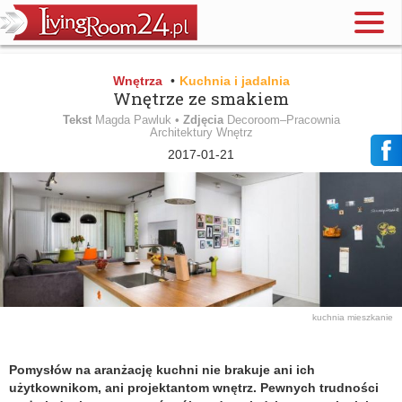
Wnętrza
•
Kuchnia i jadalnia
Wnętrze ze smakiem
Tekst
Magda Pawluk •
Zdjęcia
Decoroom–Pracownia
Architektury Wnętrz
2017-01-21
kuchnia
mieszkanie
Pomysłów na aranżację kuchni nie brakuje ani ich
użytkownikom, ani projektantom wnętrz. Pewnych trudności