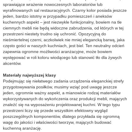
sprawiające wrażenie nowoczesnych laboratoriów lub
wyrafinowanych sal restauracyjnych. Czarny kolor posiada jeszcze
jeden, bardzo istotny w przypadku pomieszczeń i aneksów
kuchennych aspekt – jest niezwykle funkcjonalny, bowiem na tle
ciemnych mebli nie będą widoczne zabrudzenia, od których w tej
przestrzeni niestety trudno się uchronić. Opozycyjną do
nieśmiertelnej czerni, aczkolwiek nie mniej elegancką barwą, jaka
często gości w naszych kuchniach, jest biel. Ten neutralny odcień
zapewnia ogromne możliwości aranżacyjne, może bowiem
występować w roli koloru wiodącego lub stanowić tło dla żywych
akcentów.
Materiały najwyższej klasy
Podejmując się niełatwego zadania urządzenia eleganckiej strefy
przygotowywania posiłków, musimy wziąć pod uwagę jeszcze
jeden, ogromnie ważny aspekt, a mianowicie rodzaj materiałów
wykorzystywanych do wykończenia oraz produkcji mebli, mających
znaleźć się na wyposażeniu projektowanej kuchni. W tego typu
przestrzeni liczy się przede wszystkim efektowny wygląd
poszczególnych komponentów, dlatego przykłada się ogromną
wagę do jakości i właściwości tworzyw, mających budować
kuchenną aranżację.