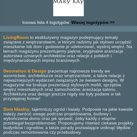
losowa lista 4 logotypów.
Wiecej logotypów >>
LivingRoom
to ekskluzywny magazyn podejmujący tematy
związane z wnętrzarstwem, w którym radzimy jak stylowo urządzić
mieszkanie lub dom i gustownie je udekorować, wystrój wnętrz. Na
łamach magazynu prezentujemy piękne, oryginalne aranżacje
autorstwa uznanych architektów oraz relacje z polskich i
międzynarodowych imprez branżowych.
Decoration & Design
prezentuje najnowsze trendy we
wzornictwie, architekturze oraz wnętrzarstwie, a także relacje z
najważniejszych wydarzeń związanych ze światem designu. W
magazynie nie brakuje prezentacji stylowych mebli, sprzętów,
wnętrz mieszkalnych oraz samochodów, aranżacja salonu.
Architektura oraz design jeszcze nigdy nie były podane w tak
przystępnej formie!
Dom Idealny
, tajemniczy ogród i kwiaty. Podpowie na jakie kwestie
należy zwrócić uwagę podczas projektowania, budowy i
wykończenia domu oraz jak sprawić, żeby każdy z etapów
przebiegał bezproblemowo. Proponujemy również ciekawe projekty
budynków i ogrodów, a także porady pozwalające uniknąć błędów
podczas remontowania czy przebudowy.