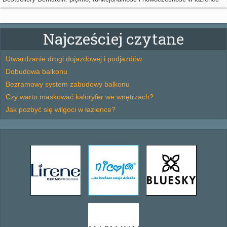
Najcześciej czytane
Utwardzanie drogi dojazdowej i podjazdów
Dobudowa balkonu
Bezramowy system zabudowy balkonu
Czy warto maskować kaloryfer we wnętrzach?
Jak pozbyć się wilgoci w łazience?