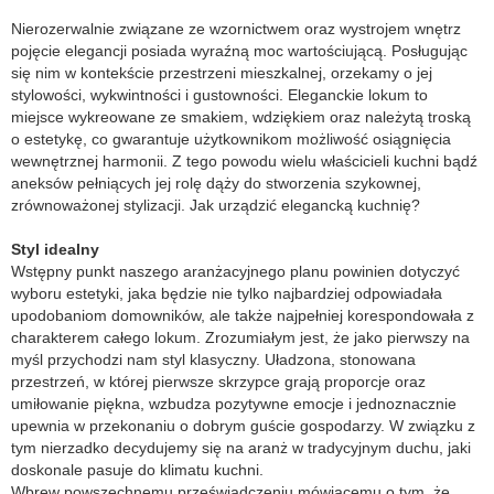
Nierozerwalnie związane ze wzornictwem oraz wystrojem wnętrz
pojęcie elegancji posiada wyraźną moc wartościującą. Posługując
się nim w kontekście przestrzeni mieszkalnej, orzekamy o jej
stylowości, wykwintności i gustowności. Eleganckie lokum to
miejsce wykreowane ze smakiem, wdziękiem oraz należytą troską
o estetykę, co gwarantuje użytkownikom możliwość osiągnięcia
wewnętrznej harmonii. Z tego powodu wielu właścicieli kuchni bądź
aneksów pełniących jej rolę dąży do stworzenia szykownej,
zrównoważonej stylizacji. Jak urządzić elegancką kuchnię?
Styl idealny
Wstępny punkt naszego aranżacyjnego planu powinien dotyczyć
wyboru estetyki, jaka będzie nie tylko najbardziej odpowiadała
upodobaniom domowników, ale także najpełniej korespondowała z
charakterem całego lokum. Zrozumiałym jest, że jako pierwszy na
myśl przychodzi nam styl klasyczny. Uładzona, stonowana
przestrzeń, w której pierwsze skrzypce grają proporcje oraz
umiłowanie piękna, wzbudza pozytywne emocje i jednoznacznie
upewnia w przekonaniu o dobrym guście gospodarzy. W związku z
tym nierzadko decydujemy się na aranż w tradycyjnym duchu, jaki
doskonale pasuje do klimatu kuchni.
Wbrew powszechnemu przeświadczeniu mówiącemu o tym, że