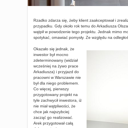
Rzadko zdarza się, żeby klient zaakceptował i zreal
przypadku. Gdy około rok temu do Arkadiusza Olszan
wątpił w powodzenie tego projektu. Jednak mimo moż
spotykać, omawiać pomysły. Ze względu na odległość 
Okazało się jednak, że
inwestor był mocno
zdeterminowany (widział
wcześniej na żywo prace
Arkadiusza) i przyjazd do
pracowni w Warszawie nie
był dla niego problemem.
Co więcej, pierwszy
przygotowany projekt na
tyle zachwycił inwestora, iż
nie miał wątpliwości, że
chce jak najszybciej
zacząć go realizować.
Arek przygotował całą