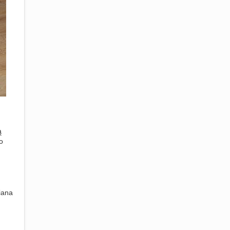
ą
o
iana