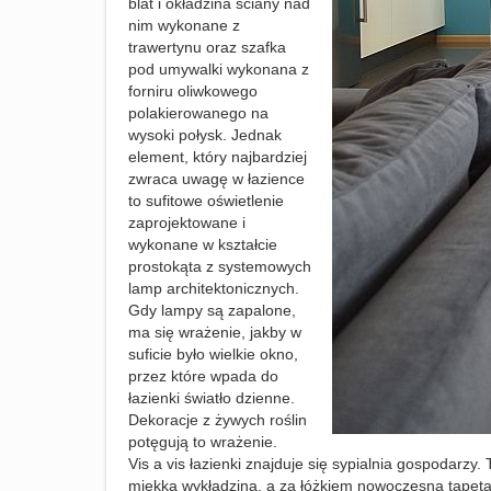
blat i okładzina ściany nad
nim wykonane z
trawertynu oraz szafka
pod umywalki wykonana z
forniru oliwkowego
polakierowanego na
wysoki połysk. J
ednak
element, który najbardziej
zwraca uwagę w łazience
to sufitowe oświetlenie
zaprojektowane i
wykonane w kształcie
prostokąta z systemowych
lamp architektonicznych.
Gdy lampy są zapalone,
ma się wrażenie, jakby w
suficie było wielkie okno,
przez które wpada do
łazienki światło dzienne.
Dekoracje z żywych roślin
potęgują to wrażenie.
Vis a vis łazienki znajduje się sypialnia gospodarz
miękka wykładzina, a za łóżkiem nowoczesna tapeta