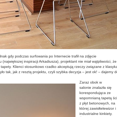
ak gdy podczas surfowania po Internecie trafił na zdjęcie
ajwiększej inspiracji Arkadiusza), projektant nie miał wątpliwości, że
e tapety. Klienci stosunkowo rzadko akceptują rzeczy związane z klasyk
 tak, jak z resztą projektu, czyli szybka decyzja – jest ok! – dajemy d
Zaraz obok w
salonie znalazła się
korespondująca ze
wspomnianą tapetą śc
z płyt betonowych, na
której zawisłtelewizor i
industrialne kinkiety.