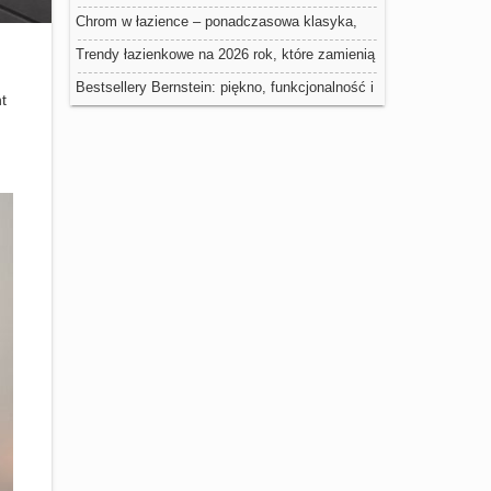
Chrom w łazience – ponadczasowa klasyka,
która nigdy nie wychodzi z mody
Trendy łazienkowe na 2026 rok, które zamienią
Twoją przestrzeń w domowe spa
Bestsellery Bernstein: piękno, funkcjonalność i
t
nowoczesność w łazience