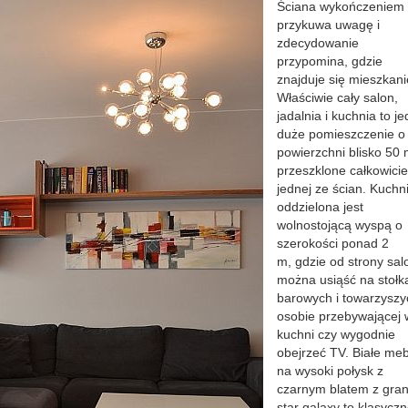
Ściana wykończeniem
przykuwa uwagę i
zdecydowanie
przypomina, gdzie
znajduje się mieszkani
Właściwie cały salon,
jadalnia i kuchnia to j
duże pomieszczenie o
powierzchni blisko 50
przeszklone całkowici
jednej ze ścian. Kuchn
oddzielona jest
wolnostojącą wyspą o
szerokości ponad 2
m, gdzie od strony sal
można usiąść na stołk
barowych i towarzyszy
osobie przebywającej 
kuchni czy wygodnie
obejrzeć TV. Białe meb
na wysoki połysk z
czarnym blatem z gran
star galaxy to klasyczn