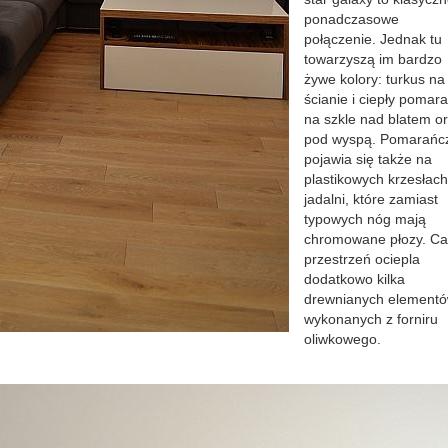
ponadczasowe
połączenie. Jednak tu
towarzyszą im bardzo
żywe kolory: turkus na
ścianie i ciepły pomar
na szkle nad blatem o
pod wyspą. Pomarańc
pojawia się także na
plastikowych krzesłac
jadalni, które zamiast
typowych nóg mają
chromowane płozy. Ca
przestrzeń ociepla
dodatkowo kilka
drewnianych element
wykonanych z forniru
oliwkowego.