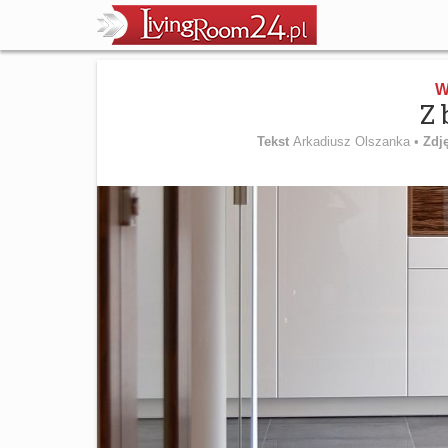
W
Z 
Tekst
Arkadiusz Olszanka •
Zdj