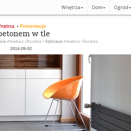
Wnętrza
Dom
Ogród
nętrza
Prezentacje
•
betonem w tle
ęcia
Arkadiusz Olszanka •
Stylizacja
Arkadiusz Olszanka
2014-09-02