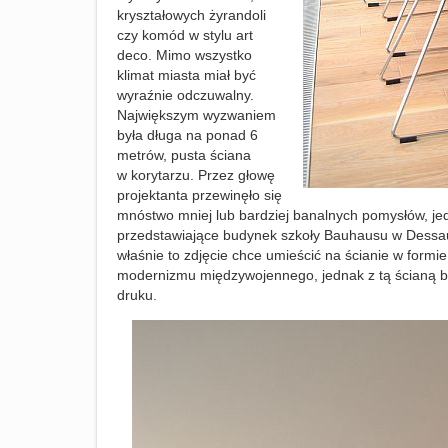
kryształowych żyrandoli
czy komód w stylu art
deco. Mimo wszystko
klimat miasta miał być
wyraźnie odczuwalny.
Największym wyzwaniem
była długa na ponad 6
metrów, pusta ściana
w korytarzu. Przez głowę
projektanta przewinęło się
mnóstwo mniej lub bardziej banalnych pomysłów, jedn
przedstawiające budynek szkoły Bauhausu w Dessau (n
właśnie to zdjęcie chce umieścić na ścianie w formi
modernizmu międzywojennego, jednak z tą ścianą było
druku.