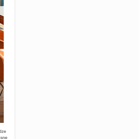
odze
esne