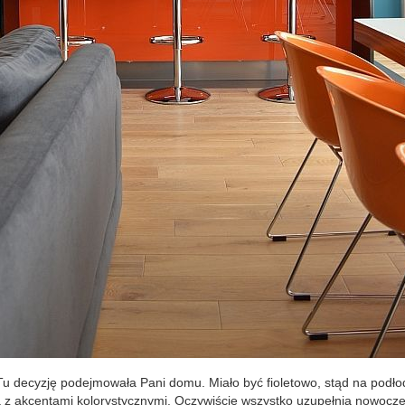
y. Tu decyzję podejmowała Pani domu. Miało być fioletowo, stąd na podł
 z akcentami kolorystycznymi. Oczywiście wszystko uzupełnia nowocz