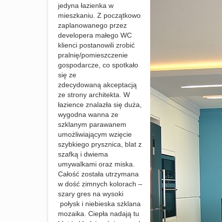
jedyna łazienka w
mieszkaniu. Z początkowo
zaplanowanego przez
developera małego WC
klienci postanowili zrobić
pralnię/pomieszczenie
gospodarcze, co spotkało
się ze
zdecydowaną akceptacją
ze strony architekta. W
łazience znalazła się duża,
wygodna wanna ze
szklanym parawanem
umożliwiającym wzięcie
szybkiego prysznica, blat z
szafką i dwiema
umyw
al
kami oraz miska.
Całość
została utrzymana
w dość zimnych kolorach –
szary gres na wysoki
połysk i niebieska szklana
mozaika. Ciepła nadają tu