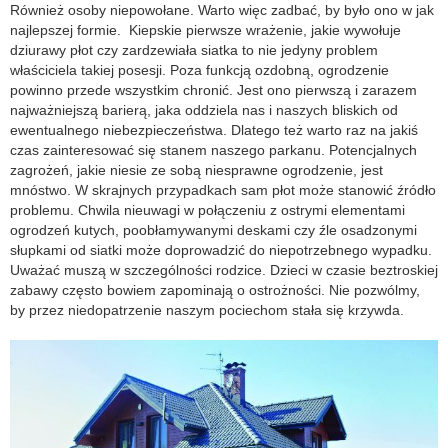
Również osoby niepowołane. Warto więc zadbać, by było ono w jak
najlepszej formie. Kiepskie pierwsze wrażenie, jakie wywołuje
dziurawy płot czy zardzewiała siatka to nie jedyny problem
właściciela takiej posesji. Poza funkcją ozdobną, ogrodzenie
powinno przede wszystkim chronić. Jest ono pierwszą i zarazem
najważniejszą barierą, jaka oddziela nas i naszych bliskich od
ewentualnego niebezpieczeństwa. Dlatego też warto raz na jakiś
czas zainteresować się stanem naszego parkanu. Potencjalnych
zagrożeń, jakie niesie ze sobą niesprawne ogrodzenie, jest
mnóstwo. W skrajnych przypadkach sam płot może stanowić źródło
problemu. Chwila nieuwagi w połączeniu z ostrymi elementami
ogrodzeń kutych, poobłamywanymi deskami czy źle osadzonymi
słupkami od siatki może doprowadzić do niepotrzebnego wypadku.
Uważać muszą w szczególności rodzice. Dzieci w czasie beztroskiej
zabawy często bowiem zapominają o ostrożności. Nie pozwólmy,
by przez niedopatrzenie naszym pociechom stała się krzywda.