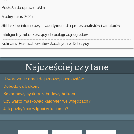
Podłoża do uprawy roślin
Modny taras 2025
Stihl sklep internetowy – asortyment dla profesjonalistów i amatorów
Inteligentny robot koszący do pielęgnacji ogrodów
Kulinarny Festiwal Kwiatów Jadalnych w Dobrzycy
Najcześciej czytane
Utwardzanie drogi dojazdowej i podjazdów
Dobudowa balkonu
Bezramowy system zabudowy balkonu
Czy warto maskować kaloryfer we wnętrzach?
Jak pozbyć się wilgoci w łazience?