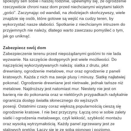
spokojny sen sobie i naszej rodzinie, upewnijmy się, że ogrodzenie
rzeczywiście chroni nasz dom przed niechcianymi wizytami takich
„gości”. Zaczynając od wandali, na złodziejach skończywszy, wiele
znajdzie się osób, które gotowe są wejść na cudzy teren, by
wykorzystać nasze słabości. Spotkanie z niechcianym intruzem do
przyjemnych nie należy, dlatego warto zawczasu pomyśleć o tym,
jak go uniknąć.
Zabezpiecz swój dom
Zabezpieczenie terenu przed niepożądanymi gośćmi to nie lada
wyzwanie. Na szczęście dostępnych jest wiele możliwości. Do
najczęściej wykorzystywanych należą: siatka z drutu, płot
drewniany, ogrodzenie metalowe, mur oraz ogrodzenie z paneli
kratowych. Każda z nich ma swoje plusy i minusy. Siatkę najłatwiej
pokonać. Ogrodzenie drewniane jest nietrwałe, jednak tańsze niż
metalowe. Najdroższy jest natomiast mur. Niestety nie jest on
barierą nie do pokonania oraz w niektórych przypadkach radykalnie
ogranicza dostęp światła słonecznego do węższych
posesji. Ostatnimi czasy coraz większą popularnością cieszą się
ogrodzenie kratowe. I nie bez przyczyny. Łączą ono w sobie zalety
siatki i ogrodzenia metalowego, czyli lekkość, szybkość montażu
oraz wysoką wytrzymałością. Każdy panel zgrzewany jest ze
stalowych prętów. Łączy się je ze sobą pionowo i poziomo.