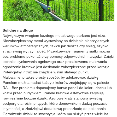
Solidne na długo
Największym wrogiem każdego metalowego parkanu jest rdza.
Niezabezpieczony metal wystawiony na działanie nieprzyjaznych
warunków atmosferycznych, takich jak deszcz czy śnieg, szybko
straci swoją wytrzymałość. Przerdzewiałe fragmenty siatki można
bez problemu pokonać przy pomocy odpowiednich narzędzi. Dzięki
technice cynkowania ogniowego oraz proszkowemu malowaniu
ogrodzenie kratowe jest doskonale zabezpieczone przed korozją.
Potencjalny intruz nie znajdzie w nim słabego punktu.
Malowanie to także prosty sposób, by udekorować działkę.
Panelom można nadać każdy z kolorów znajdujący się w palecie
RAL. Bez problemu dopasujemy barwę paneli do koloru dachu lub
kostki przed budynkiem. Panele kratowe estetycznie zarysują
również linie boczne działki. Ażurowe kraty stanowią świetną
podporę dla roślin pnących, które domownikom dadzą poczucie
intymności, a złodziejowi dodatkową przeszkodę do pokonania.
Ogrodzenie działki to inwestycja, która ma służyć przez wiele lat.