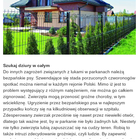
Szukaj dziury w całym
Do innych zagrożeń związanych z lukami w parkanach należą
bezpańskie psy. Szwendające się stada porzuconych czworonogów
spotkać można niemal w każdym rejonie Polski. Mimo iż jest to
problem występujący z różnym natężeniem, nie można go całkiem
zignorować. Zwierzęta mogą przenosić groźne choroby, w tym
wściekliznę. Ugryzienie przez bezpańskiego psa w najlepszym
przypadku kończy się na kilkudniowej obserwacji w szpitalu.
Zdesperowany zwierzak przeciśnie się nawet przez niewielki otwór,
dlatego tak ważne jest, by w parkanie nie było żadnych luk. Niestety
nie tylko zwierzęta lubią zapuszczać się na cudzy teren. Robią to
także intruzi zdecydowanie groźniejsi, czyli ludzie. By zapewnić