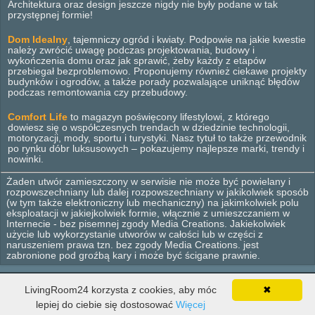
Architektura oraz design jeszcze nigdy nie były podane w tak
przystępnej formie!
Dom Idealny
, tajemniczy ogród i kwiaty. Podpowie na jakie kwestie
należy zwrócić uwagę podczas projektowania, budowy i
wykończenia domu oraz jak sprawić, żeby każdy z etapów
przebiegał bezproblemowo. Proponujemy również ciekawe projekty
budynków i ogrodów, a także porady pozwalające uniknąć błędów
podczas remontowania czy przebudowy.
Comfort Life
to magazyn poświęcony lifestylowi, z którego
dowiesz się o współczesnych trendach w dziedzinie technologii,
motoryzacji, mody, sportu i turystyki. Nasz tytuł to także przewodnik
po rynku dóbr luksusowych – pokazujemy najlepsze marki, trendy i
nowinki.
Żaden utwór zamieszczony w serwisie nie może być powielany i
rozpowszechniany lub dalej rozpowszechniany w jakikolwiek sposób
(w tym także elektroniczny lub mechaniczny) na jakimkolwiek polu
eksploatacji w jakiejkolwiek formie, włącznie z umieszczaniem w
Internecie - bez pisemnej zgody Media Creations. Jakiekolwiek
użycie lub wykorzystanie utworów w całości lub w części z
naruszeniem prawa tzn. bez zgody Media Creations. jest
zabronione pod groźbą kary i może być ścigane prawnie.
© 2012 - 2026 Media Creations. Wszelkie prawa zastrzeżone.
LivingRoom24 korzysta z cookies, aby móc
✖
Wnętrza
Dom
Ogród
Lifestyle
Design
Wyposażenie
lepiej do ciebie się dostosować
Więcej