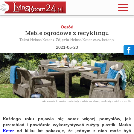
Ogród
Meble ogrodowe z recyklingu
Tekst
Heima/Keter •
Zdjęcia
Heima/Keter www.keter.pl
2021-05-20
akcesoria
krzesło
materiały
meble
modne produkty
outdoor
stolik
Każdego roku pojawia się coraz więcej pomysłów, jak
przerabiać i powtórnie wykorzystywać zużyty plastik. Marka
Keter
od kilku lat pokazuje, że jednym z nich może być