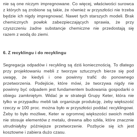
nie są one niczym impregnowane. Co więcej, właściwości surowca
z których są zrobione są takie, że również w przyszłości nie trzeba
będzie ich nigdy impregnować. Nawet tych starszych modeli. Brak
chemicznych powłok zabezpieczających sprawia, że przy
czyszczeniu żadne substancje chemiczne nie przedostają się
razem z wodą do ziemi.
6. Z recyklingu i do recyklingu
Segregacja odpadów i recykling są dziś koniecznością. To dlatego
przy projektowaniu mebli z tworzyw sztucznych bierze się pod
uwagę, że kiedyś i one powinny trafić do ponownego
przetworzenia. Podejście, które mówi, że tworzywa nigdy nie
powinny być odpadem jest fundamentem budowania gospodarki o
obiegu zamkniętym. Widać je w strategii Grupy Keter, która nie
tylko w przypadku mebli tak organizuje produkcję, żeby większość
rzeczy w 100 proc. można było w przyszłości poddać recyklingowi.
Żeby to było możliwe, Keter w ogromnej większości swoich mebli
nie stosuje elementów z metalu, drewna albo szkła, które znacznie
utrudniałyby późniejsze przetworzenie. Pozbycie się ich jest
kosztowne i zabiera dużo czasu.