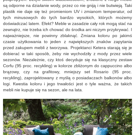
są odporne na działanie wody, przez co nie gniją i nie butwieją. Taki
plastik nie daje się też promieniom UV i zmianom temperatur, od
tych minusowych do tych bardzo wysokich, których możemy
doświadczać latem. Efekt? Meble w zasadzie cały rok mogą stać na
zewnątrz, nie trzeba ich chować do środka ani niczym przykrywać. I
najważniejsze, nie powinny zblaknąć. Zmiana koloru po jakimś
czasie użytkowania to jeden z największych znaków zapytania
przed zakupem mebli z tworzywa. Projektanci Ketera starają się je
dobierać w taki sposób, żeby nie wychodziły z mody przez wiele
sezonów. Niezależnie, czy ktoś decyduje się na klasyczny zestaw
Corfu (95 proc. recykling) w kolorze zbliżonym do cappuccino albo
brązowy, czy na grafitowy, mniejszy set Rosario (95 proc.
recykling), zaprojektowany z myślą o posiadaczach balkonów albo
logi. Kwestia koloru i jego trwałości jest o tyle ważna, że takich
mebli nie kupuje się na sezon, ale na lata.