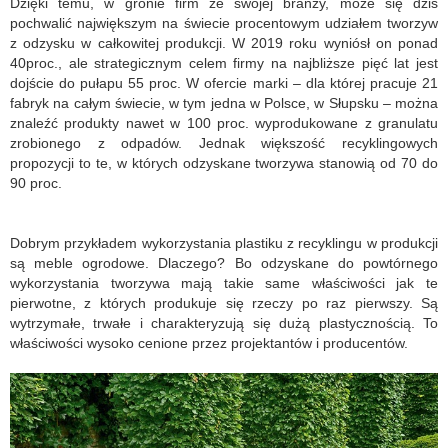
Dzięki temu, w gronie firm ze swojej branży, może się dziś
pochwalić największym na świecie procentowym udziałem tworzyw
z odzysku w całkowitej produkcji. W 2019 roku wyniósł on ponad
40proc., ale strategicznym celem firmy na najbliższe pięć lat jest
dojście do pułapu 55 proc. W ofercie marki – dla której pracuje 21
fabryk na całym świecie, w tym jedna w Polsce, w Słupsku – można
znaleźć produkty nawet w 100 proc. wyprodukowane z granulatu
zrobionego z odpadów. Jednak większość recyklingowych
propozycji to te, w których odzyskane tworzywa stanowią od 70 do
90 proc.
Dobrym przykładem wykorzystania plastiku z recyklingu w produkcji
są meble ogrodowe. Dlaczego? Bo odzyskane do powtórnego
wykorzystania tworzywa mają takie same właściwości jak te
pierwotne, z których produkuje się rzeczy po raz pierwszy. Są
wytrzymałe, trwałe i charakteryzują się dużą plastycznością. To
właściwości wysoko cenione przez projektantów i producentów.