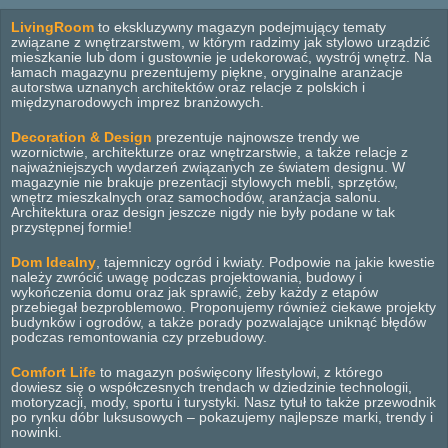
LivingRoom
to ekskluzywny magazyn podejmujący tematy
związane z wnętrzarstwem, w którym radzimy jak stylowo urządzić
mieszkanie lub dom i gustownie je udekorować, wystrój wnętrz. Na
łamach magazynu prezentujemy piękne, oryginalne aranżacje
autorstwa uznanych architektów oraz relacje z polskich i
międzynarodowych imprez branżowych.
Decoration & Design
prezentuje najnowsze trendy we
wzornictwie, architekturze oraz wnętrzarstwie, a także relacje z
najważniejszych wydarzeń związanych ze światem designu. W
magazynie nie brakuje prezentacji stylowych mebli, sprzętów,
wnętrz mieszkalnych oraz samochodów, aranżacja salonu.
Architektura oraz design jeszcze nigdy nie były podane w tak
przystępnej formie!
Dom Idealny
, tajemniczy ogród i kwiaty. Podpowie na jakie kwestie
należy zwrócić uwagę podczas projektowania, budowy i
wykończenia domu oraz jak sprawić, żeby każdy z etapów
przebiegał bezproblemowo. Proponujemy również ciekawe projekty
budynków i ogrodów, a także porady pozwalające uniknąć błędów
podczas remontowania czy przebudowy.
Comfort Life
to magazyn poświęcony lifestylowi, z którego
dowiesz się o współczesnych trendach w dziedzinie technologii,
motoryzacji, mody, sportu i turystyki. Nasz tytuł to także przewodnik
po rynku dóbr luksusowych – pokazujemy najlepsze marki, trendy i
nowinki.