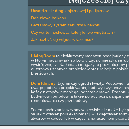
Utwardzanie drogi dojazdowej i podjazdów
Dobudowa balkonu
Bezramowy system zabudowy balkonu
Czy warto maskować kaloryfer we wnętrzach?
Jak pozbyć się wilgoci w łazience?
LivingRoom
to ekskluzywny magazyn podejmujący t
w którym radzimy jak stylowo urządzić mieszkanie lu
wystrój wnętrz. Na łamach magazynu prezentujemy pi
autorstwa uznanych architektów oraz relacje z polsk
branżowych.
Dom Idealny
, tajemniczy ogród i kwiaty. Podpowie na
uwagę podczas projektowania, budowy i wykończenia
każdy z etapów przebiegał bezproblemowo. Proponuj
budynków i ogrodów, a także porady pozwalające un
remontowania czy przebudowy.
Żaden utwór zamieszczony w serwisie nie może być po
na jakimkolwiek polu eksploatacji w jakiejkolwiek for
utworów w całości lub w części z naruszeniem prawa t