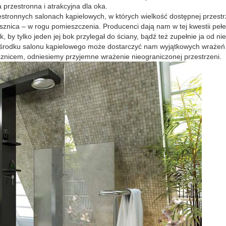
a przestronna i atrakcyjna dla oka.
stronnych salonach kąpielowych, w których wielkość dostępnej przestr
rysznica – w rogu pomieszczenia. Producenci dają nam w tej kwestii peł
y tylko jeden jej bok przylegał do ściany, bądź też zupełnie ja od nie
ośrodku salonu kąpielowego może dostarczyć nam wyjątkowych wrażeń
rysznicem, odniesiemy przyjemne wrażenie nieograniczonej przestrzeni.