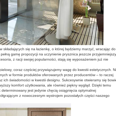
w składających się na łazienkę, o której będziemy marzyć, wracając do
 pełną gamę propozycji na uczynienie prysznica jeszcze przyjemniejsz
oria, z racji swojej popularności, stają się wyposażeniem już nie
ąpielowy, coraz częściej przywiązujemy wagę do kwestii estetycznych. N
nych w formie produktów oferowanych przez producentów – to raczej
raz ich świadomości w kwestii designu. Sukcesywnie otwieramy się bow
jwyższy komfort użytkowania, ale również piękny wygląd. Dzięki temu
ek determinowany jest jedynie chęcią osiągnięcia optymalnej
półgrającym z nowoczesnym wystrojem pozostałych części naszego