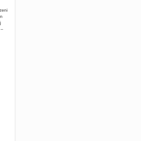
zeni
en
j
 –