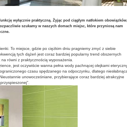
 funkcję wyłącznie praktyczną. Żyjąc pod ciągłym natłokiem obowiązków
 rozpaczliwie szukamy w naszych domach miejsc, które przyniosą nam
iczne.
ienki. To miejsce, gdzie po ciężkim dniu pragniemy zmyć z siebie
ekwencją tych dążeń jest coraz bardziej popularny trend obszernych
t na równi z praktycznością wyposażenia.
azience, jest oczywiście wanna pełna wody pachnącej olejkami eteryczn
ieograniczonego czasu spędzanego na odpoczynku, dlatego niesłabnąc
 Nieustannie unowocześniane, przybierające coraz bardziej atrakcyjne
„przyspieszonej”.