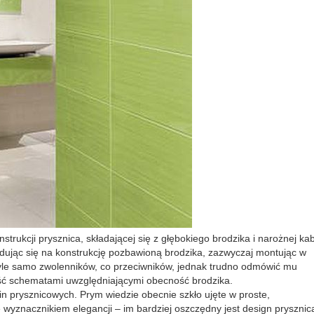
trukcji prysznica, składającej się z głębokiego brodzika i narożnej kab
dując się na konstrukcję pozbawioną brodzika, zazwyczaj montując w
tyle samo zwolenników, co przeciwników, jednak trudno odmówić mu
ść schematami uwzględniającymi obecność brodzika.
n prysznicowych. Prym wiedzie obecnie szkło ujęte w proste,
wyznacznikiem elegancji – im bardziej oszczędny jest design prysznica