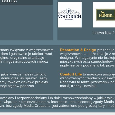
losowa lista 4
ematy związane z wnętrzarstwem,
Decoration & Design
prezentuje 
b dom i gustownie je udekorować,
wnętrzarstwie, a także relacje z
ękne, oryginalne aranżacje
designu. W magazynie nie brakuje
ich i międzynarodowych imprez
mieszkalnych oraz samochodów, ar
nigdy nie były podane w tak przys
 jakie kwestie należy zwrócić
Comfort Life
to magazyn poświęco
 domu oraz jak sprawić, żeby
współczesnych trendach w dziedzini
emy również ciekawe projekty
Nasz tytuł to także przewodnik p
iknąć błędów podczas
marki, trendy i nowinki.
wielany i rozpowszechniany lub dalej rozpowszechniany w jakikolwiek
mie, włącznie z umieszczaniem w Internecie - bez pisemnej zgody Media 
zn. bez zgody Media Creations. jest zabronione pod groźbą kary i moż