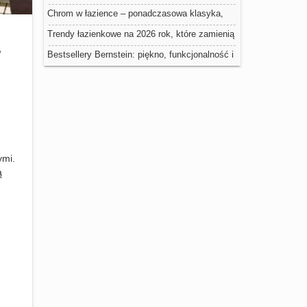
Chrom w łazience – ponadczasowa klasyka,
która nigdy nie wychodzi z mody
Trendy łazienkowe na 2026 rok, które zamienią
,
Twoją przestrzeń w domowe spa
Bestsellery Bernstein: piękno, funkcjonalność i
nowoczesność w łazience
ymi.
ą