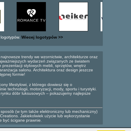
 logotypów.
Wiecej logotypów >>
najnowsze trendy we wzornictwie, architekturze oraz
 najważniejszych wydarzeń związanych ze światem
 prezentacji stylowych mebli, sprzętów, wnętrz
anżacja salonu. Architektura oraz design jeszcze
tępnej formie!
ny lifestylowi, z którego dowiesz się o
e technologii, motoryzacji, mody, sportu i turystyki.
o rynku dóbr luksusowych – pokazujemy najlepsze
 sposób (w tym także elektroniczny lub mechaniczny)
Creations. Jakiekolwiek użycie lub wykorzystanie
e być ścigane prawnie.