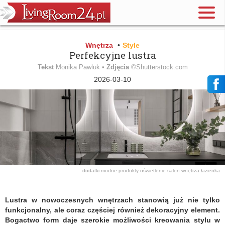
Wnętrza
•
Style
Perfekcyjne lustra
Tekst
Monika Pawluk •
Zdjęcia
©Shutterstock.com
2026-03-10
dodatki
modne produkty
oświetlenie
salon
wnętrza
łazienka
Lustra w nowoczesnych wnętrzach stanowią już nie tylko
funkcjonalny, ale coraz częściej również dekoracyjny element.
Bogactwo form daje szerokie możliwości kreowania stylu w