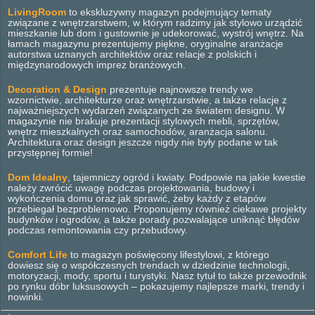
LivingRoom
to ekskluzywny magazyn podejmujący tematy
związane z wnętrzarstwem, w którym radzimy jak stylowo urządzić
mieszkanie lub dom i gustownie je udekorować, wystrój wnętrz. Na
łamach magazynu prezentujemy piękne, oryginalne aranżacje
autorstwa uznanych architektów oraz relacje z polskich i
międzynarodowych imprez branżowych.
Decoration & Design
prezentuje najnowsze trendy we
wzornictwie, architekturze oraz wnętrzarstwie, a także relacje z
najważniejszych wydarzeń związanych ze światem designu. W
magazynie nie brakuje prezentacji stylowych mebli, sprzętów,
wnętrz mieszkalnych oraz samochodów, aranżacja salonu.
Architektura oraz design jeszcze nigdy nie były podane w tak
przystępnej formie!
Dom Idealny
, tajemniczy ogród i kwiaty. Podpowie na jakie kwestie
należy zwrócić uwagę podczas projektowania, budowy i
wykończenia domu oraz jak sprawić, żeby każdy z etapów
przebiegał bezproblemowo. Proponujemy również ciekawe projekty
budynków i ogrodów, a także porady pozwalające uniknąć błędów
podczas remontowania czy przebudowy.
Comfort Life
to magazyn poświęcony lifestylowi, z którego
dowiesz się o współczesnych trendach w dziedzinie technologii,
motoryzacji, mody, sportu i turystyki. Nasz tytuł to także przewodnik
po rynku dóbr luksusowych – pokazujemy najlepsze marki, trendy i
nowinki.