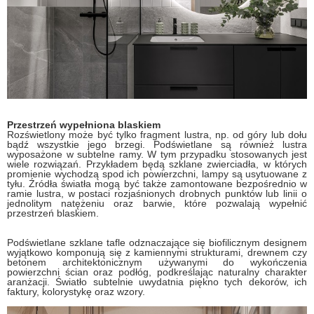
Przestrzeń wypełniona blaskiem
Rozświetlony może być tylko fragment lustra, np. od góry lub dołu
bądź wszystkie jego brzegi. Podświetlane są również lustra
wyposażone w subtelne ramy. W tym przypadku stosowanych jest
wiele rozwiązań. Przykładem będą szklane zwierciadła, w których
promienie wychodzą spod ich powierzchni, lampy są usytuowane z
tyłu. Źródła światła mogą być także zamontowane bezpośrednio w
ramie lustra, w postaci rozjaśnionych drobnych punktów lub linii o
jednolitym natężeniu oraz barwie, które pozwalają wypełnić
przestrzeń blaskiem.
Podświetlane szklane tafle odznaczające się biofilicznym designem
wyjątkowo komponują się z kamiennymi strukturami, drewnem czy
betonem architektonicznym używanymi do wykończenia
powierzchni ścian oraz podłóg, podkreślając naturalny charakter
aranżacji. Światło subtelnie uwydatnia piękno tych dekorów, ich
faktury, kolorystykę oraz wzory.