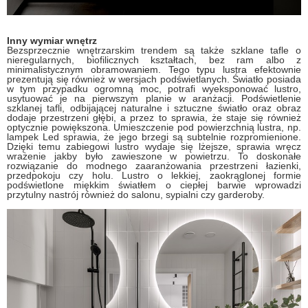
Inny wymiar wnętrz
Bezsprzecznie wnętrzarskim trendem są także szklane tafle o
nieregularnych, biofilicznych kształtach, bez ram albo z
minimalistycznym obramowaniem. Tego typu lustra efektownie
prezentują się również w wersjach podświetlanych. Światło posiada
w tym przypadku ogromną moc, potrafi wyeksponować lustro,
usytuować je na pierwszym planie w aranżacji. Podświetlenie
szklanej tafli, odbijającej naturalne i sztuczne światło oraz obraz
dodaje przestrzeni głębi, a przez to sprawia, że staje się również
optycznie powiększona. Umieszczenie pod powierzchnią lustra, np.
lampek Led sprawia, że jego brzegi są subtelnie rozpromienione.
Dzięki temu zabiegowi lustro wydaje się lżejsze, sprawia wręcz
wrażenie jakby było zawieszone w powietrzu. To doskonałe
rozwiązanie do modnego zaaranżowania przestrzeni łazienki,
przedpokoju czy holu. Lustro o lekkiej, zaokrąglonej formie
podświetlone miękkim światłem o ciepłej barwie wprowadzi
przytulny nastrój również do salonu, sypialni czy garderoby.