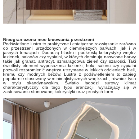
Nieograniczona moc kreowania przestrzeni
Podświetlane lustra to praktyczne i estetyczne rozwiązanie zarówno
do przestrzeni urządzonych w ciemniejszych barwach, jak i w
jasnych tonacjach. Dodadzą blasku i podkreślą kolorystykę wnętrz
łazienek, salonów czy sypialni, w których dominują nasycone barwy
takie jak granat, antracyt, szmaragdowa zieleń czy szarości. Taki
świetlisty element wyposażenia łazienki, holu, salonu czy sypialni
pozwoli rozpromienić wnętrza utrzymane w lekkich odcieniach bieli,
kremu czy modnych beżów. Lustra z podświetleniem to zabieg
popularnie stosowany w minimalistycznych wnętrzach, również tych
w stylu skandynawskim. Światło łagodzi surowy klimat
charakterystyczny dla tego typu aranżacji, wyrażający się w
zastosowaniu stonowanej kolorystyki oraz prostych form.