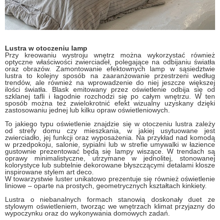
Lustra w otoczeniu lamp
Przy kreowaniu wystroju wnętrz można wykorzystać również
optyczne właściwości zwierciadeł, polegające na odbijaniu światła
oraz obrazów. Zamontowanie efektownych lamp w sąsiedztwie
lustra to kolejny sposób na zaaranżowanie przestrzeni według
trendów, ale również na wprowadzenie do niej jeszcze większej
ilości światła. Blask emitowany przez oświetlenie odbija się od
szklanej tafli i łagodnie rozchodzi się po całym wnętrzu. W ten
sposób można też zwielokrotnić efekt wizualny uzyskany dzięki
zastosowaniu jednej lub kilku opraw oświetleniowych.
To jakiego typu oświetlenie znajdzie się w otoczeniu lustra zależy
od strefy domu czy mieszkania, w jakiej usytuowane jest
zwierciadło, jej funkcji oraz wyposażenia. Na przykład nad komodą
w przedpokoju, salonie, sypialni lub w strefie umywalki w łazience
gustownie prezentować będą się lampy wiszące. W trendach są
oprawy minimalistyczne, utrzymane w jednolitej, stonowanej
kolorystyce lub subtelnie dekorowane błyszczącymi detalami klosze
inspirowane stylem art deco.
W towarzystwie luster unikatowo prezentuje się również oświetlenie
liniowe – oparte na prostych, geometrycznych kształtach kinkiety.
Lustra o niebanalnych formach stanowią doskonały duet ze
stylowym oświetleniem, tworząc we wnętrzach klimat przyjazny do
wypoczynku oraz do wykonywania domowych zadań.