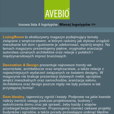
losowa lista 4 logotypów.
Wiecej logotypów >>
LivingRoom
to ekskluzywny magazyn podejmujący tematy
związane z wnętrzarstwem, w którym radzimy jak stylowo urządzić
mieszkanie lub dom i gustownie je udekorować, wystrój wnętrz. Na
łamach magazynu prezentujemy piękne, oryginalne aranżacje
autorstwa uznanych architektów oraz relacje z polskich i
międzynarodowych imprez branżowych.
Decoration & Design
prezentuje najnowsze trendy we
wzornictwie, architekturze oraz wnętrzarstwie, a także relacje z
najważniejszych wydarzeń związanych ze światem designu. W
magazynie nie brakuje prezentacji stylowych mebli, sprzętów,
wnętrz mieszkalnych oraz samochodów, aranżacja salonu.
Architektura oraz design jeszcze nigdy nie były podane w tak
przystępnej formie!
Dom Idealny
, tajemniczy ogród i kwiaty. Podpowie na jakie kwestie
należy zwrócić uwagę podczas projektowania, budowy i
wykończenia domu oraz jak sprawić, żeby każdy z etapów
przebiegał bezproblemowo. Proponujemy również ciekawe projekty
budynków i ogrodów, a także porady pozwalające uniknąć błędów