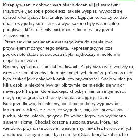
Krzepiący sen w dobrych warunkach doceniali już starożytni.
Przysłowie „jak sobie pościelesz, tak się wyśpisz” wywodzi się
sprzed kilku tysięcy lat i znali je ponoć Egipcjanie, którzy bardzo
dbali o wygodny sen. Ich łoża wyposażone były w specjalne
podgłówki, które chroniły misternie trefione fryzury przed
zniszczeniem.
Przez setki lat posiadanie własnego kąta do spania było
przywilejem możnych tego świata. Reprezentacyjne łoże
podkreślało status posiadacza i było najdroższym meblem w
niejednym dworze.
Biedacy sypiali na ziemi lub na ławach. A gdy łóżka wprowadziły się
wreszcie pod strzechy i do mniej majętnych domów, próżno w nich
było szukać jakiegokolwiek azylu czy prywatności. Spało w nich po
kilka osób, a niektóre były tak olbrzymie, że mieściło się w nich
nawet po kilka par, które szukając choćby minimum intymności,
mogły się odgrodzić od reszty świata zaciągając kotary.
Nasi przodkowie, tak jak i my, cenili sobie dobry wypoczynek.
Materace robili więc z tego, co wygodne, miękkie i przewiewne –
puchu, pierza, włosia, gałązek. Po wsiach legowiska wykładano
sianem i słomą. Chociaż koszona suszona trawa, która, jak
wierzono, przynosiła zdrowe i wesołe sny, miała też koronowanych
amatorów. Jednym z nich była sam król Staś, który kazał służbie