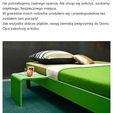
nie potrzebujemy żadnego oparcia. Ale chcąc się położyć, szukamy
miękkiego, bezpiecznego miejsca.
W gnieździe moich rodziców urodziłem się i prawdopodobnie też,
zostałem tam poczęty!
Jak wszystko dobrze pójdzie, swoją ziemską pielgrzymkę do Domu
Ojca zakończę w łóżku.