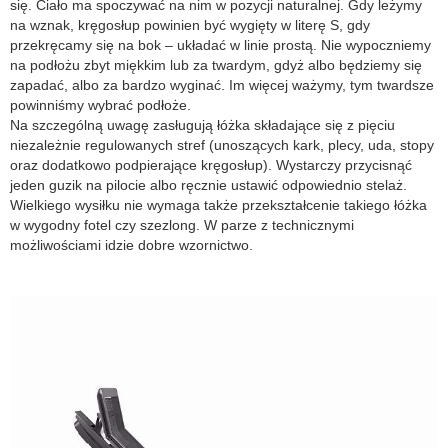
się. Ciało ma spoczywać na nim w pozycji naturalnej. Gdy leżymy
na wznak, kręgosłup powinien być wygięty w literę S, gdy
przekręcamy się na bok – układać w linie prostą. Nie wypoczniemy
na podłożu zbyt miękkim lub za twardym, gdyż albo będziemy się
zapadać, albo za bardzo wyginać. Im więcej ważymy, tym twardsze
powinniśmy wybrać podłoże.
Na szczególną uwagę zasługują łóżka składające się z pięciu
niezależnie regulowanych stref (unoszących kark, plecy, uda, stopy
oraz dodatkowo podpierające kręgosłup). Wystarczy przycisnąć
jeden guzik na pilocie albo ręcznie ustawić odpowiednio stelaż.
Wielkiego wysiłku nie wymaga także przekształcenie takiego łóżka
w wygodny fotel czy szezlong. W parze z technicznymi
możliwościami idzie dobre wzornictwo.