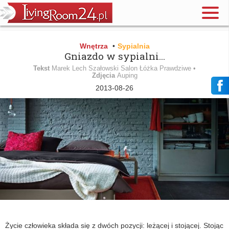
Wnętrza
•
Sypialnia
Gniazdo w sypialni...
Tekst
Marek Lech Szałowski Salon Łóżka Prawdziwe •
Zdjęcia
Auping
2013-08-26
Życie człowieka składa się z dwóch pozycji: leżącej i stojącej. Stojąc