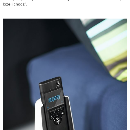
łoże i chodź”.