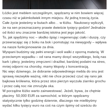
Łóżko jest meblem szczególnym, spędzamy w nim bowiem więcej
czasu niż w jakimkolwiek innym miejscu. Aż jedną trzecią życia.
Całe życie jesteśmy w butach albo… w łóżku. Naukowcy wyliczyli,
że na sen przeznaczamy prawie dwieście tysięcy godzin! Jednakże
od ilości snu znacznie bardziej istotna jest jego jakość.
To, jak spędzimy noc – słodko śpiąc i regenerując ciało i duszę, czy
przewracając się z boku na bok i pomstując na niewygody – wpływa
na nasze funkcjonowanie za dnia.
Wyspani budzimy się pełni energii i woli walki z oporną materią. W
przeciwnym wypadku – od rana mamy dosyć wszystkiego, bolą nas
kark i plecy, jesteśmy zmęczeni i drażliwi, bardziej podatni na stres,
mniej odporni na choroby, mamy kłopoty z koncentracją.
Nic więc dziwnego, że dobranie odpowiedniego mebla do snu jest
sprawą niezwykle ważną; nikt nie chce przecież czuć się rano jak
bajkowa królewna, która przez stos pierzyn wyczuła ziarnko grochu
i przez całą noc nie zmrużyła oka.
W porządne łóżko warto zainwestować. Jeżeli, bywa, że chętnie
płacimy 50,000 EUR za samochód, w którym spędzamy
statystycznie tylko godzinę dziennie, dlaczego nie mielibyśmy
wydać kilku tysięcy euro na coś na czym śpimy od sześciu do