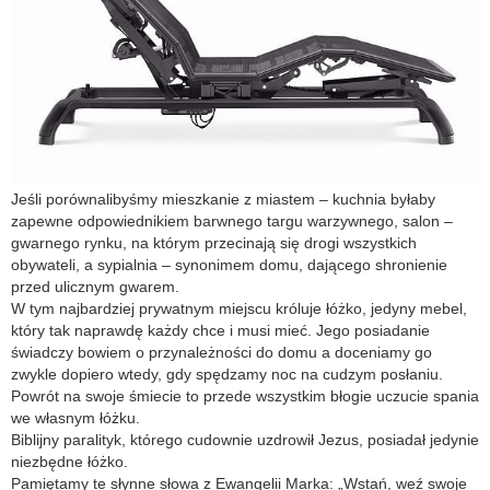
Jeśli porównalibyśmy mieszkanie z miastem – kuchnia byłaby
zapewne odpowiednikiem barwnego targu warzywnego, salon –
gwarnego rynku, na którym przecinają się drogi wszystkich
obywateli, a sypialnia – synonimem domu, dającego shronienie
przed ulicznym gwarem.
W tym najbardziej prywatnym miejscu króluje łóżko, jedyny mebel,
który tak naprawdę każdy chce i musi mieć. Jego posiadanie
świadczy bowiem o przynależności do domu a doceniamy go
zwykle dopiero wtedy, gdy spędzamy noc na cudzym posłaniu.
Powrót na swoje śmiecie to przede wszystkim błogie uczucie spania
we własnym łóżku.
Biblijny paralityk, którego cudownie uzdrowił Jezus, posiadał jedynie
niezbędne łóżko.
Pamiętamy te słynne słowa z Ewangelii Marka: „Wstań, weź swoje