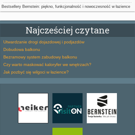
spa
Bestsellery Bernstein: piękno, funkcjonalność i nowoczesność w łazience
Najcześciej czytane
Utwardzanie drogi dojazdowej i podjazdów
Dobudowa balkonu
Bezramowy system zabudowy balkonu
Czy warto maskować kaloryfer we wnętrzach?
Jak pozbyć się wilgoci w łazience?