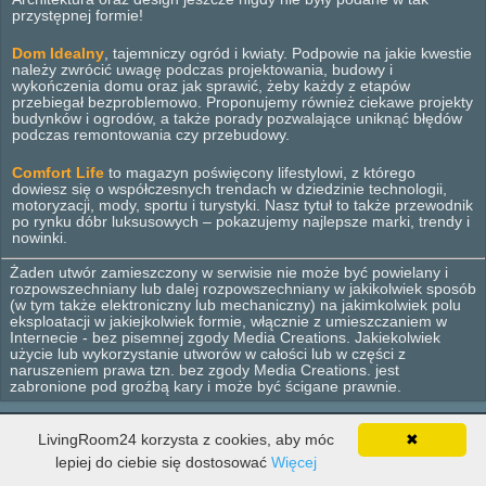
przystępnej formie!
Dom Idealny
, tajemniczy ogród i kwiaty. Podpowie na jakie kwestie
należy zwrócić uwagę podczas projektowania, budowy i
wykończenia domu oraz jak sprawić, żeby każdy z etapów
przebiegał bezproblemowo. Proponujemy również ciekawe projekty
budynków i ogrodów, a także porady pozwalające uniknąć błędów
podczas remontowania czy przebudowy.
Comfort Life
to magazyn poświęcony lifestylowi, z którego
dowiesz się o współczesnych trendach w dziedzinie technologii,
motoryzacji, mody, sportu i turystyki. Nasz tytuł to także przewodnik
po rynku dóbr luksusowych – pokazujemy najlepsze marki, trendy i
nowinki.
Żaden utwór zamieszczony w serwisie nie może być powielany i
rozpowszechniany lub dalej rozpowszechniany w jakikolwiek sposób
(w tym także elektroniczny lub mechaniczny) na jakimkolwiek polu
eksploatacji w jakiejkolwiek formie, włącznie z umieszczaniem w
Internecie - bez pisemnej zgody Media Creations. Jakiekolwiek
użycie lub wykorzystanie utworów w całości lub w części z
naruszeniem prawa tzn. bez zgody Media Creations. jest
zabronione pod groźbą kary i może być ścigane prawnie.
LivingRoom24 korzysta z cookies, aby móc
✖
© 2012 - 2026 Media Creations. Wszelkie prawa zastrzeżone.
Wnętrza
Dom
Ogród
Lifestyle
Design
Wyposażenie
lepiej do ciebie się dostosować
Więcej