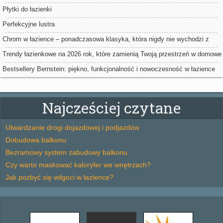
Płytki do łazienki
Perfekcyjne lustra
Chrom w łazience – ponadczasowa klasyka, która nigdy nie wychodzi z
mody
Trendy łazienkowe na 2026 rok, które zamienią Twoją przestrzeń w domowe
spa
Bestsellery Bernstein: piękno, funkcjonalność i nowoczesność w łazience
Najcześciej czytane
Utwardzanie drogi dojazdowej i podjazdów
Dobudowa balkonu
Bezramowy system zabudowy balkonu
Czy warto maskować kaloryfer we wnętrzach?
Jak pozbyć się wilgoci w łazience?