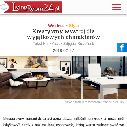
Wnętrza
•
Style
Kreatywny wystrój dla
wyjątkowych charakterów
Tekst
RuckZuck •
Zdjęcia
RuckZuck
2019-02-27
drewno
materiały
mieszkanie
modne produkty
Niepoprawny romantyk, artystyczna dusza, miłośnik przyrody, a może mól
książkowy? Każdy z nas ma inną osobowość, którą warto zaakcentować we