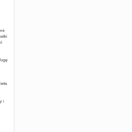
óre
alki
ść
fugę
.
ieła
y i