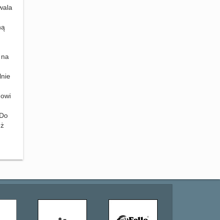
wala
ną
 na
lnie
nowi
 Do
uż