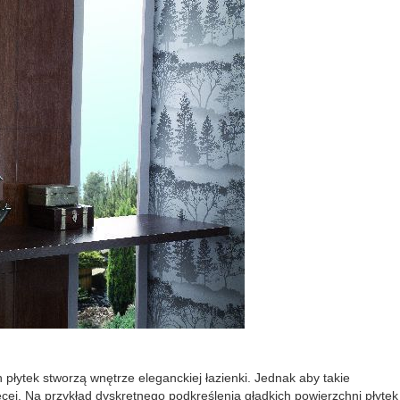
płytek stworzą wnętrze eleganckiej łazienki. Jednak aby takie
ej. Na przykład dyskretnego podkreślenia gładkich powierzchni płytek