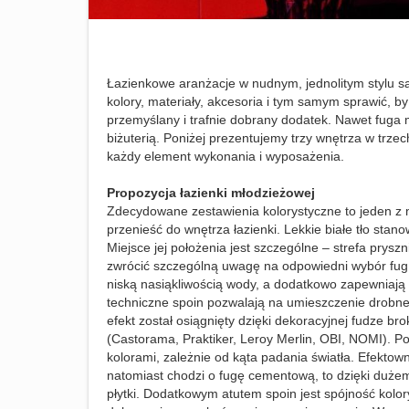
Łazienkowe aranżacje w nudnym, jednolitym stylu są
kolory, materiały, akcesoria i tym samym sprawić, b
przemyślany i trafnie dobrany dodatek. Nawet fuga
biżuterią. Poniżej prezentujemy trzy wnętrza w trze
każdy element wykonania i wyposażenia.
Propozycja łazienki młodzieżowej
Zdecydowane zestawienia kolorystyczne to jeden z 
przenieść do wnętrza łazienki. Lekkie białe tło stanow
Miejsce jej położenia jest szczególne – strefa prys
zwrócić szczególną uwagę na odpowiedni wybór fug. S
niską nasiąkliwością wody, a dodatkowo zapewniają
techniczne spoin pozwalają na umieszczenie drobnej 
efekt został osiągnięty dzięki dekoracyjnej fudze 
(Castorama, Praktiker, Leroy Merlin, OBI, NOMI). Po
kolorami, zależnie od kąta padania światła. Efektow
natomiast chodzi o fugę cementową, to dzięki duż
płytki. Dodatkowym atutem spoin jest spójność kolo