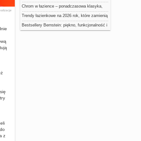
Chrom w łazience – ponadczasowa klasyka,
ealizacje
która nigdy nie wychodzi z mody
Trendy łazienkowe na 2026 rok, które zamienią
Twoją przestrzeń w domowe spa
Bestsellery Bernstein: piękno, funkcjonalność i
dnie
nowoczesność w łazience
kową
tują
eż
się
try
eli
 do
a z