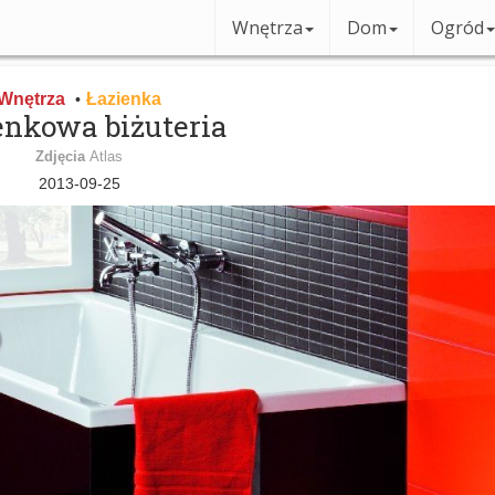
Wnętrza
Dom
Ogród
Wnętrza
Łazienka
•
enkowa biżuteria
Zdjęcia
Atlas
2013-09-25