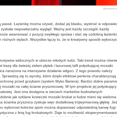
akcesoria
r
 passé. Łazienkę można ożywić, dodać jej blasku, wystroić w odpowie
y zyskała niepowtarzalny wygląd. Ważny jest każdy szczegół, każdy
 może awansować z pozycji zwykłego spoiwa i stać się ozdobną łazien
ch różnych stylach. Wszystkie łączy to, że w kreatywny sposób wykorzys
motywów widocznych w ubiorze młodych ludzi. Taki trend można równi
i bazę dla świeżej zieleni płytek i lazurowej tafli połyskującej mozaiki.
znica narażona na intensywne działanie wilgoci. Z tego powodu należy
prawdzą się tu wyroby, które dzięki efektowi perlenia charakteryzują 
 ochronę przed grzybami (system Myko Bariera). Bardzo dobre parame
mozaiki na całej ścianie prysznicowej. W tym projekcie jej połyskujący
brokatowej. Jest ona dostępna w sieciach marketów budowlanych
dobnie jak szklane kosteczki mozaiki brokat w fudze mieni się wieloma
na ścianka prysznica zyskuje więc dodatkową trójwymiarową głębię. Jeż
emu wyborowi kolorów spoin można dopasować odpowiednią barwę fugi
rystyczna z linią fug brokatowych. Daje to możliwość eksperymentowani