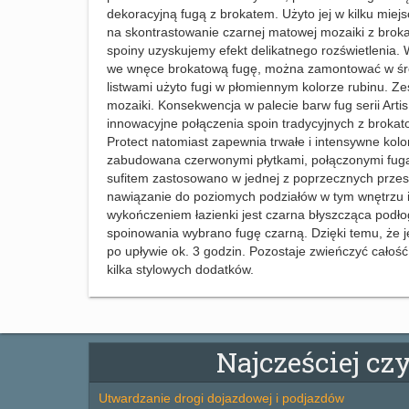
dekoracyjną fugą z brokatem. Użyto jej w kilku miej
na skontrastowanie czarnej matowej mozaiki z broka
spoiny uzyskujemy efekt delikatnego rozświetlenia. 
we wnęce brokatową fugę, można zamontować w śro
listwami użyto fugi w płomiennym kolorze rubinu. Zes
mozaiki. Konsekwencja w palecie barw fug serii Arti
innowacyjne połączenia spoin tradycyjnych z brokat
Protect natomiast zapewnia trwałe i intensywne kolory
zabudowana czerwonymi płytkami, połączonymi fugą
sufitem zastosowano w jednej z poprzecznych przest
nawiązanie do poziomych podziałów w tym wnętrzu 
wykończeniem łazienki jest czarna błyszcząca podłog
spoinowania wybrano fugę czarną. Dzięki temu, że j
po upływie ok. 3 godzin. Pozostaje zwieńczyć całoś
kilka stylowych dodatków.
Najcześciej cz
Utwardzanie drogi dojazdowej i podjazdów