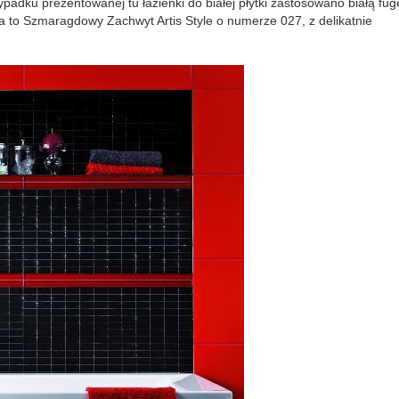
dku prezentowanej tu łazienki do białej płytki zastosowano białą fug
na to Szmaragdowy Zachwyt Artis Style o numerze 027, z delikatnie