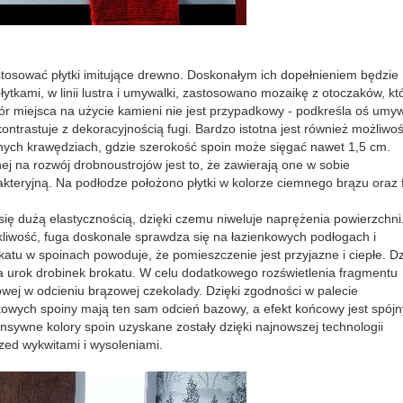
zastosować płytki imitujące drewno. Doskonałym ich dopełnieniem będzie
tkami, w linii lustra i umywalki, zastosowano mozaikę z otoczaków, kt
ór miejsca na użycie kamieni nie jest przypadkowy - podkreśla oś umyw
ontrastuje z dekoracyjnością fugi. Bardzo istotna jest również możliwo
rnych krawędziach, gdzie szerokość spoin może sięgać nawet 1,5 cm.
j na rozwój drobnoustrojów jest to, że zawierają one w sobie
kteryjną. Na podłodze położono płytki w kolorze ciemnego brązu oraz 
ię dużą elastycznością, dzięki czemu niweluje naprężenia powierzchni
ąkliwość, fuga doskonale sprawdza się na łazienkowych podłogach i
atu w spoinach powoduje, że pomieszczenie jest przyjazne i ciepłe. Dz
śla urok drobinek brokatu. W celu dodatkowego rozświetlenia fragmentu
owej w odcieniu brązowej czekolady. Dzięki zgodności w palecie
atowych spoiny mają ten sam odcień bazowy, a efekt końcowy jest spójn
nsywne kolory spoin uzyskane zostały dzięki najnowszej technologii
zed wykwitami i wysoleniami.