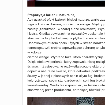
Propozycja łazienki naturalnej
Aby uzyskać efekt łazienki bliskiej naturze, warto 
fuga w kolorze drewna, np. ciemne wenge. Między pły
zostały „zanurzone” w szarej fudze brokatowej. Wyb
i lustra. Gładka powierzchnia otoczaków doskonale k
stosowania fugi brokatowej na płytkach o nieregula
Dodatkowym atutem spoin użytych w strefie narażone
nanocząsteczki srebra zapewniające ochronę antyba
w kolorze
ciemne wenge. Wybrano taką, która charakteryzuje s
Dzięki efektowi perlenia, który zapewnia niską nasi
ścianach. Zastosowanie rozświetlającego efektu brok
dopełnia naturalne światło, które delikatnie podkre
ściany w jednej z pionowych spoin użyto fugi brokat
kolorystycznej spoin standardowych i serii fug brok
konsekwentny. Warto też wspomnieć, że trwałe i inte
stosowanej przez producenta, chroniącej również pr