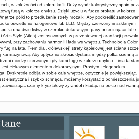
scach, w zależności od koloru kafli. Duży wybór kolorystyczny spoin poz
tową fugą w kolorze onyksu. Dzięki użyciu w fudze brokatu w kolorze
Wnętrze półki to przedłużenie strefy mozaiki. Aby podkreślić zastosowa
dku oświetlenie halogenowe lub LED. Między czerwonymi szklanymi
poliła ona dwie listwy w szerokie dekoracyjne pasy przecinające tafle
s i Artis Style (Atlas) zastosowanych w prezentowanej aranżacji pozwala
owymi, przy zachowaniu harmonii i ładu we wnętrzu. Technologia Color
 fug na lata. Tłem dla „królewskiej” strefy kąpielowej jest ściana szcze
 karmazynową. Aby optycznie skrócić dystans między półką ścienną a
rzeni między czerwonymi płytkami fugę w kolorze onyksu. Linia ta sta
i jest ciekawym elementem dekoracyjnym. Prostym i eleganckim
a. Dyskretnie odbija w sobie całe wnętrze, optycznie je powiększając.
est elastyczna i szybko schnąca, możemy korzystać z pomieszczenia j
ć, zawieszając czarny kryształowy żyrandol i kładąc na półce nad wanną
ytane