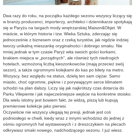
Dwa razy do roku, na początku każdego sezonu wszyscy liczący się
w branży producenci, importerzy, architekci i dziennikarze spotykają
się w Paryżu na targach mody wnętrzarskiej Maison&Objet. W
mieście, w którym historia i tzw. Wieka Sztuka, zderzając się
jednocześnie z biznesem oraz z rzeką turystów, jak nigdzie indziej
tworzy unikalną mieszankę oryginalności i dobrego smaku. Nie
mniej jednak w tym czasie Paryż wita swoich gości korkami,
brakiem miejsca w „porządnych”, ale również tych niedrogich
hotelach, wzmożoną liczbą kieszonkowców (mają przecież swój
sezon), a także ogromnymi kolejkami do kas po bilety na metro.
Wszyscy, bez względu na status, dzielą ten sam ciężar. Samo
miasto, choć ogromne, piękne i z porywającym serce klimatem
schodzi na plan dalszy. Liczy się jak najkrótszy czas dotarcia do
Parku Vilepiente i jak najwcześniejsze wejście na konkretne stoisko.
Dla wielu istotny jest bowiem fakt, że widzą, piszą lub kupują
premierowe kolekcje jako pierwsi.
Oczywiście nie wszyscy ulegają tej presji, jednak jest coś
podniosłego w chwili, kiedy wraz z innymi wchodzisz do jednej z
ośmiu ogromnych hal wystawowych i z dreszczykiem na plecach
odkrywasz smaki nowego, nadchodzącego sezonu. I już wiesz.