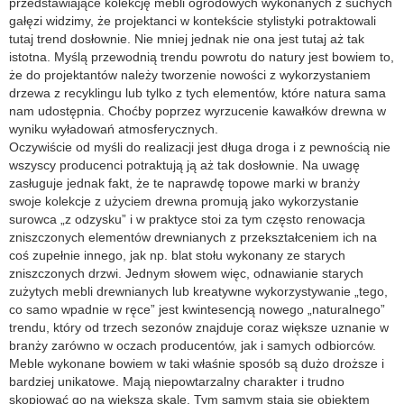
przedstawiające kolekcję mebli ogrodowych wykonanych z suchych
gałęzi widzimy, że projektanci w kontekście stylistyki potraktowali
tutaj trend dosłownie. Nie mniej jednak nie ona jest tutaj aż tak
istotna. Myślą przewodnią trendu powrotu do natury jest bowiem to,
że do projektantów należy tworzenie nowości z wykorzystaniem
drzewa z recyklingu lub tylko z tych elementów, które natura sama
nam udostępnia. Choćby poprzez wyrzucenie kawałków drewna w
wyniku wyładowań atmosferycznych.
Oczywiście od myśli do realizacji jest długa droga i z pewnością nie
wszyscy producenci potraktują ją aż tak dosłownie. Na uwagę
zasługuje jednak fakt, że te naprawdę topowe marki w branży
swoje kolekcje z użyciem drewna promują jako wykorzystanie
surowca „z odzysku” i w praktyce stoi za tym często renowacja
zniszczonych elementów drewnianych z przekształceniem ich na
coś zupełnie innego, jak np. blat stołu wykonany ze starych
zniszczonych drzwi. Jednym słowem więc, odnawianie starych
zużytych mebli drewnianych lub kreatywne wykorzystywanie „tego,
co samo wpadnie w ręce” jest kwintesencją nowego „naturalnego”
trendu, który od trzech sezonów znajduje coraz większe uznanie w
branży zarówno w oczach producentów, jak i samych odbiorców.
Meble wykonane bowiem w taki właśnie sposób są dużo droższe i
bardziej unikatowe. Mają niepowtarzalny charakter i trudno
skopiować go na większą skalę. Tym samym stają się obiektem