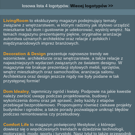
losowa lista 4 logotypów.
Wiecej logotypów >>
LivingRoom
to ekskluzywny magazyn podejmujący tematy
związane z wnętrzarstwem, w którym radzimy jak stylowo urządzić
mieszkanie lub dom i gustownie je udekorować, wystrój wnętrz. Na
łamach magazynu prezentujemy piękne, oryginalne aranżacje
autorstwa uznanych architektów oraz relacje z polskich i
międzynarodowych imprez branżowych.
Decoration & Design
prezentuje najnowsze trendy we
wzornictwie, architekturze oraz wnętrzarstwie, a także relacje z
najważniejszych wydarzeń związanych ze światem designu. W
magazynie nie brakuje prezentacji stylowych mebli, sprzętów,
wnętrz mieszkalnych oraz samochodów, aranżacja salonu.
Architektura oraz design jeszcze nigdy nie były podane w tak
przystępnej formie!
Dom Idealny
, tajemniczy ogród i kwiaty. Podpowie na jakie kwestie
należy zwrócić uwagę podczas projektowania, budowy i
wykończenia domu oraz jak sprawić, żeby każdy z etapów
przebiegał bezproblemowo. Proponujemy również ciekawe projekty
budynków i ogrodów, a także porady pozwalające uniknąć błędów
podczas remontowania czy przebudowy.
Comfort Life
to magazyn poświęcony lifestylowi, z którego
dowiesz się o współczesnych trendach w dziedzinie technologii,
motoryzacji, mody, sportu i turystyki. Nasz tytuł to także przewodnik