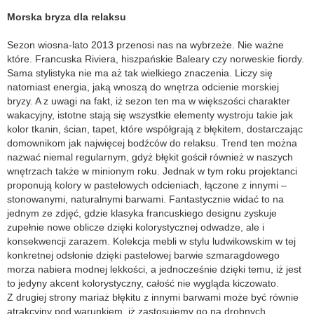
Morska bryza dla relaksu
Sezon wiosna-lato 2013 przenosi nas na wybrzeże. Nie ważne
które. Francuska Riviera, hiszpańskie Baleary czy norweskie fiordy.
Sama stylistyka nie ma aż tak wielkiego znaczenia. Liczy się
natomiast energia, jaką wnoszą do wnętrza odcienie morskiej
bryzy. A z uwagi na fakt, iż sezon ten ma w większości charakter
wakacyjny, istotne stają się wszystkie elementy wystroju takie jak
kolor tkanin, ścian, tapet, które współgrają z błękitem, dostarczając
domownikom jak najwięcej bodźców do relaksu. Trend ten można
nazwać niemal regularnym, gdyż błękit gościł również w naszych
wnętrzach także w minionym roku. Jednak w tym roku projektanci
proponują kolory w pastelowych odcieniach, łączone z innymi –
stonowanymi, naturalnymi barwami. Fantastycznie widać to na
jednym ze zdjęć, gdzie klasyka francuskiego designu zyskuje
zupełnie nowe oblicze dzięki kolorystycznej odwadze, ale i
konsekwencji zarazem. Kolekcja mebli w stylu ludwikowskim w tej
konkretnej odsłonie dzięki pastelowej barwie szmaragdowego
morza nabiera modnej lekkości, a jednocześnie dzięki temu, iż jest
to jedyny akcent kolorystyczny, całość nie wygląda kiczowato.
Z drugiej strony mariaż błękitu z innymi barwami może być równie
atrakcyjny pod warunkiem, iż zastosujemy go na drobnych