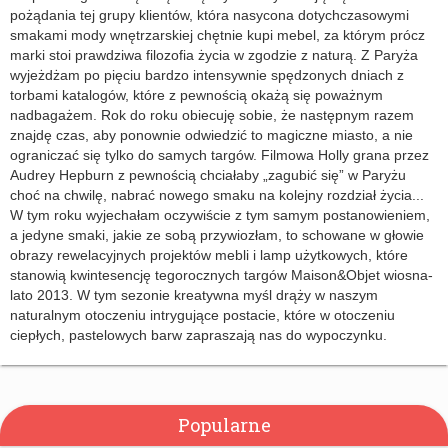
pożądania tej grupy klientów, która nasycona dotychczasowymi
smakami mody wnętrzarskiej chętnie kupi mebel, za którym prócz
marki stoi prawdziwa filozofia życia w zgodzie z naturą. Z Paryża
wyjeżdżam po pięciu bardzo intensywnie spędzonych dniach z
torbami katalogów, które z pewnością okażą się poważnym
nadbagażem. Rok do roku obiecuję sobie, że następnym razem
znajdę czas, aby ponownie odwiedzić to magiczne miasto, a nie
ograniczać się tylko do samych targów. Filmowa Holly grana przez
Audrey Hepburn z pewnością chciałaby „zagubić się” w Paryżu
choć na chwilę, nabrać nowego smaku na kolejny rozdział życia...
W tym roku wyjechałam oczywiście z tym samym postanowieniem,
a jedyne smaki, jakie ze sobą przywiozłam, to schowane w głowie
obrazy rewelacyjnych projektów mebli i lamp użytkowych, które
stanowią kwintesencję tegorocznych targów Maison&Objet wiosna-
lato 2013. W tym sezonie kreatywna myśl drąży w naszym
naturalnym otoczeniu intrygujące postacie, które w otoczeniu
ciepłych, pastelowych barw zapraszają nas do wypoczynku.
Popularne