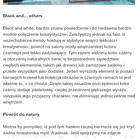
Black and... others
Black and white, bardzo znane powiedzenie i do niedawna bardzo
modne połączenie kolorystyczne. Zważywszy jednak na fakt, iż
wszechobecne trendy hołdują w stylistyce wnętrz lekkości i
kreatywności, powrót na salony mody wnętrzarskiej koloru
czarnego jest lekko zadziwiający. Tym razem widzimy kolor czarny
w otoczeniu naturalnych barw, w bezpośrednim sąsiedztwie
ciepłych elementów, takich jak drewno lub zamszowe zasłony i
przede wszystkim jako dodatek. Jeden wyrazisty element w postaci
barowych krzeseł lub kolekcja obrazów w czarnych ramach to jest
właśnie to, o co chodzi. Dzięki takiej zasadzie oszczędności kolor
czarny dodaje pastelowej, ciepłej przestrzeni głębszego wyrazu,
uwypukla jego przyjazny charakter, nie dominując jednocześnie nad
wnętrzem.
Powrót do natury
Można by pomyśleć, iż pod tym hasłem raczej nie może się już kryć
żadna nowatorska myśl. A jednak. Jeśli spojrzymy na zdjęcie