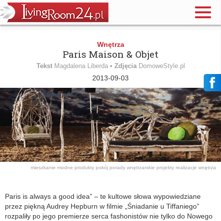
Wnętrza
Paris Maison & Objet
Tekst
Magdalena Liberda •
Zdjęcia
DomoweStyle.pl
2013-09-03
mieszkanie
modne produkty
pokój
porady wnętrzarskie
projekty
realizacje
wnętrza
Paris is always a good idea” – te kultowe słowa wypowiedziane
przez piękną Audrey Hepburn w filmie „Śniadanie u Tiffaniego”
rozpaliły po jego premierze serca fashonistów nie tylko do Nowego