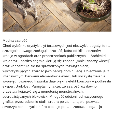
Modna szarość
Choć wybór kolorystyki płyt tarasowych jest niezwykle bogaty, to na
szczególną uwagę zasługuje szarość, która od kilku sezonów
króluje w ogrodach oraz przestrzeniach publicznych. – Architekci
krajobrazu bardzo chętnie kierują się zasadą „mniej znaczy więcej”
oraz koncentrują się na sprawdzonych rozwiązaniach,
wykorzystujących szarość jako barwę dominującą. Połączenie jej z
intensywnymi barwami elementów elewacji lub soczystą zielenią
wypielęgnowanego trawnika daje piękny efekt końcowy – podkreśla
ekspert Bruk-Bet. Pamiętajmy także, że szarość już dawno
przestała kojarzyć się z monotonią monstrualnych,
socrealistycznych blokowisk. Mnogość odcieni, od nasyconego
grafitu, przez odcienie stali i srebra po złamaną biel pozwala
stworzyć kompozycje, które cechuje ponadczasowa elegancja.