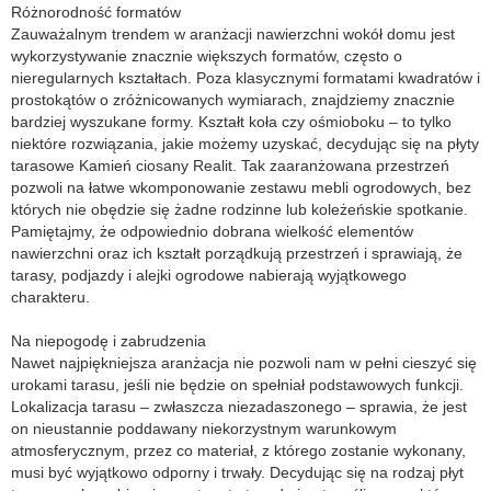
Różnorodność formatów
Zauważalnym trendem w aranżacji nawierzchni wokół domu jest
wykorzystywanie znacznie większych formatów, często o
nieregularnych kształtach. Poza klasycznymi formatami kwadratów i
prostokątów o zróżnicowanych wymiarach, znajdziemy znacznie
bardziej wyszukane formy. Kształt koła czy ośmioboku – to tylko
niektóre rozwiązania, jakie możemy uzyskać, decydując się na płyty
tarasowe Kamień ciosany Realit. Tak zaaranżowana przestrzeń
pozwoli na łatwe wkomponowanie zestawu mebli ogrodowych, bez
których nie obędzie się żadne rodzinne lub koleżeńskie spotkanie.
Pamiętajmy, że odpowiednio dobrana wielkość elementów
nawierzchni oraz ich kształt porządkują przestrzeń i sprawiają, że
tarasy, podjazdy i alejki ogrodowe nabierają wyjątkowego
charakteru.
Na niepogodę i zabrudzenia
Nawet najpiękniejsza aranżacja nie pozwoli nam w pełni cieszyć się
urokami tarasu, jeśli nie będzie on spełniał podstawowych funkcji.
Lokalizacja tarasu – zwłaszcza niezadaszonego – sprawia, że jest
on nieustannie poddawany niekorzystnym warunkowym
atmosferycznym, przez co materiał, z którego zostanie wykonany,
musi być wyjątkowo odporny i trwały. Decydując się na rodzaj płyt