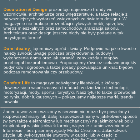
Decoration & Design
prezentuje najnowsze trendy we
wzornictwie, architekturze oraz wnętrzarstwie, a także relacje z
najważniejszych wydarzeń związanych ze światem designu. W
magazynie nie brakuje prezentacji stylowych mebli, sprzętów,
wnętrz mieszkalnych oraz samochodów, aranżacja salonu.
Architektura oraz design jeszcze nigdy nie były podane w tak
przystępnej formie!
Dom Idealny
, tajemniczy ogród i kwiaty. Podpowie na jakie kwestie
należy zwrócić uwagę podczas projektowania, budowy i
wykończenia domu oraz jak sprawić, żeby każdy z etapów
przebiegał bezproblemowo. Proponujemy również ciekawe projekty
budynków i ogrodów, a także porady pozwalające uniknąć błędów
podczas remontowania czy przebudowy.
Comfort Life
to magazyn poświęcony lifestylowi, z którego
dowiesz się o współczesnych trendach w dziedzinie technologii,
motoryzacji, mody, sportu i turystyki. Nasz tytuł to także przewodnik
po rynku dóbr luksusowych – pokazujemy najlepsze marki, trendy i
nowinki.
Żaden utwór zamieszczony w serwisie nie może być powielany i
rozpowszechniany lub dalej rozpowszechniany w jakikolwiek sposób
(w tym także elektroniczny lub mechaniczny) na jakimkolwiek polu
eksploatacji w jakiejkolwiek formie, włącznie z umieszczaniem w
Internecie - bez pisemnej zgody Media Creations. Jakiekolwiek
użycie lub wykorzystanie utworów w całości lub w części z
naruszeniem prawa tzn. bez zgody Media Creations. jest