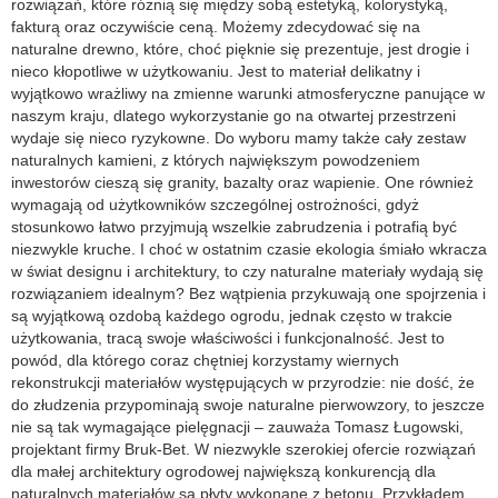
rozwiązań, które różnią się między sobą estetyką, kolorystyką,
fakturą oraz oczywiście ceną. Możemy zdecydować się na
naturalne drewno, które, choć pięknie się prezentuje, jest drogie i
nieco kłopotliwe w użytkowaniu. Jest to materiał delikatny i
wyjątkowo wrażliwy na zmienne warunki atmosferyczne panujące w
naszym kraju, dlatego wykorzystanie go na otwartej przestrzeni
wydaje się nieco ryzykowne. Do wyboru mamy także cały zestaw
naturalnych kamieni, z których największym powodzeniem
inwestorów cieszą się granity, bazalty oraz wapienie. One również
wymagają od użytkowników szczególnej ostrożności, gdyż
stosunkowo łatwo przyjmują wszelkie zabrudzenia i potrafią być
niezwykle kruche. I choć w ostatnim czasie ekologia śmiało wkracza
w świat designu i architektury, to czy naturalne materiały wydają się
rozwiązaniem idealnym? Bez wątpienia przykuwają one spojrzenia i
są wyjątkową ozdobą każdego ogrodu, jednak często w trakcie
użytkowania, tracą swoje właściwości i funkcjonalność. Jest to
powód, dla którego coraz chętniej korzystamy wiernych
rekonstrukcji materiałów występujących w przyrodzie: nie dość, że
do złudzenia przypominają swoje naturalne pierwowzory, to jeszcze
nie są tak wymagające pielęgnacji – zauważa Tomasz Ługowski,
projektant firmy Bruk-Bet. W niezwykle szerokiej ofercie rozwiązań
dla małej architektury ogrodowej największą konkurencją dla
naturalnych materiałów są płyty wykonane z betonu. Przykładem