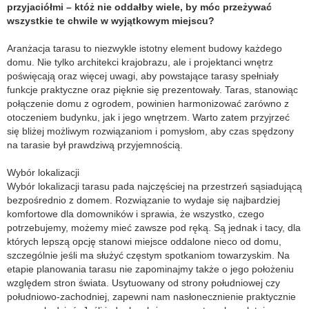
przyjaciółmi – któż nie oddałby wiele, by móc przeżywać
wszystkie te chwile w wyjątkowym miejscu?
Aranżacja tarasu to niezwykle istotny element budowy każdego
domu. Nie tylko architekci krajobrazu, ale i projektanci wnętrz
poświęcają oraz więcej uwagi, aby powstające tarasy spełniały
funkcje praktyczne oraz pięknie się prezentowały. Taras, stanowiąc
połączenie domu z ogrodem, powinien harmonizować zarówno z
otoczeniem budynku, jak i jego wnętrzem. Warto zatem przyjrzeć
się bliżej możliwym rozwiązaniom i pomysłom, aby czas spędzony
na tarasie był prawdziwą przyjemnością.
Wybór lokalizacji
Wybór lokalizacji tarasu pada najczęściej na przestrzeń sąsiadującą
bezpośrednio z domem. Rozwiązanie to wydaje się najbardziej
komfortowe dla domowników i sprawia, że wszystko, czego
potrzebujemy, możemy mieć zawsze pod ręką. Są jednak i tacy, dla
których lepszą opcję stanowi miejsce oddalone nieco od domu,
szczególnie jeśli ma służyć częstym spotkaniom towarzyskim. Na
etapie planowania tarasu nie zapominajmy także o jego położeniu
względem stron świata. Usytuowany od strony południowej czy
południowo-zachodniej, zapewni nam nasłonecznienie praktycznie