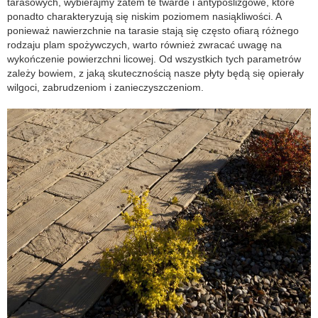
tarasowych, wybierajmy zatem te twarde i antypoślizgowe, które
ponadto charakteryzują się niskim poziomem nasiąkliwości. A
ponieważ nawierzchnie na tarasie stają się często ofiarą różnego
rodzaju plam spożywczych, warto również zwracać uwagę na
wykończenie powierzchni licowej. Od wszystkich tych parametrów
zależy bowiem, z jaką skutecznością nasze płyty będą się opierały
wilgoci, zabrudzeniom i zanieczyszczeniom.