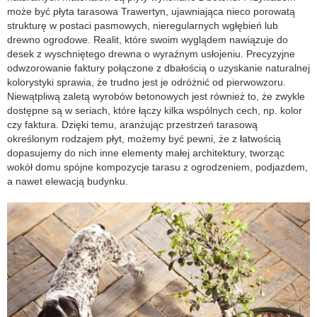
może być płyta tarasowa Trawertyn, ujawniająca nieco porowatą
strukturę w postaci pasmowych, nieregularnych wgłębień lub
drewno ogrodowe. Realit, które swoim wyglądem nawiązuje do
desek z wyschniętego drewna o wyraźnym usłojeniu. Precyzyjne
odwzorowanie faktury połączone z dbałością o uzyskanie naturalnej
kolorystyki sprawia, że trudno jest je odróżnić od pierwowzoru.
Niewątpliwą zaletą wyrobów betonowych jest również to, że zwykle
dostępne są w seriach, które łączy kilka wspólnych cech, np. kolor
czy faktura. Dzięki temu, aranżując przestrzeń tarasową
określonym rodzajem płyt, możemy być pewni, że z łatwością
dopasujemy do nich inne elementy małej architektury, tworząc
wokół domu spójne kompozycje tarasu z ogrodzeniem, podjazdem,
a nawet elewacją budynku.