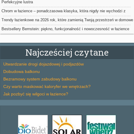
Perfekcyjne lustra
Chrom w łazience – ponadczasowa klasyka, która nigdy nie wychodzi z
mody
Trendy łazienkowe na 2026 rok, które zamienią Twoją przestrzeń w domowe
spa
Bestsellery Bernstein: piękno, funkcjonalność i nowoczesność w łazience
Najcześciej czytane
Utwardzanie drogi dojazdowej i podjazdów
Dobudowa balkonu
Bezramowy system zabudowy balkonu
Czy warto maskować kaloryfer we wnętrzach?
Jak pozbyć się wilgoci w łazience?