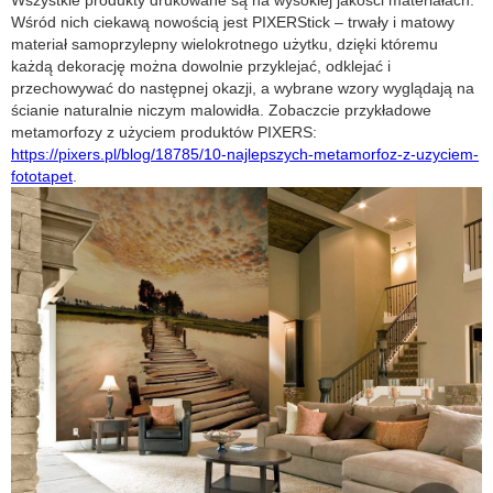
Wszystkie produkty drukowane są na wysokiej jakości materiałach.
Wśród nich ciekawą nowością jest PIXERStick – trwały i matowy
materiał samoprzylepny wielokrotnego użytku, dzięki któremu
każdą dekorację można dowolnie przyklejać, odklejać i
przechowywać do następnej okazji, a wybrane wzory wyglądają na
ścianie naturalnie niczym malowidła. Zobaczcie przykładowe
metamorfozy z użyciem produktów PIXERS:
https://pixers.pl/blog/18785/10-najlepszych-metamorfoz-z-uzyciem-
fototapet
.