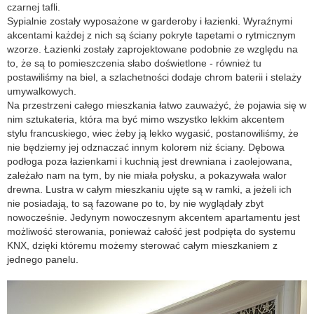
czarnej tafli.
Sypialnie zostały wyposażone w garderoby i łazienki. Wyraźnymi
akcentami każdej z nich są ściany pokryte tapetami o rytmicznym
wzorze. Łazienki zostały zaprojektowane podobnie ze względu na
to, że są to pomieszczenia słabo doświetlone - również tu
postawiliśmy na biel, a szlachetności dodaje chrom baterii i stelaży
umywalkowych.
Na przestrzeni całego mieszkania łatwo zauważyć, że pojawia się w
nim sztukateria, która ma być mimo wszystko lekkim akcentem
stylu francuskiego, wiec żeby ją lekko wygasić, postanowiliśmy, że
nie będziemy jej odznaczać innym kolorem niż ściany. Dębowa
podłoga poza łazienkami i kuchnią jest drewniana i zaolejowana,
zależało nam na tym, by nie miała połysku, a pokazywała walor
drewna. Lustra w całym mieszkaniu ujęte są w ramki, a jeżeli ich
nie posiadają, to są fazowane po to, by nie wyglądały zbyt
nowocześnie. Jedynym nowoczesnym akcentem apartamentu jest
możliwość sterowania, ponieważ całość jest podpięta do systemu
KNX, dzięki któremu możemy sterować całym mieszkaniem z
jednego panelu.