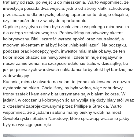
trafiamy od razu po wejściu do mieszkania. Warto wspomnieć, że
inwestycja posiada dwa wejścia: jedno od strony klatki schodowej,
przeznaczone dla przyszłej obsługi apartamentu, drugie oficjalne,
czyli bezpośrednio z windy do apartamentu.
Ogólnie przyjętym celem było znalezienie wspólnego mianownika
dla całego sztafażu wnętrza. Postawiliśmy na odważny akcent
kolorystyczny. Biel i szarość wyraża spokój oraz neutralność, a
mocnym akcentem miał być kolor „niebieski lazur”. Na początku,
podczas prac koncepcyjnych, inwestor miał małe obawy, że ten
kolor może okazać się niewypałem i zdeterminuje negatywnie
nasze zamierzenia, na szczęście udało się trafić w dziesiątkę, bo
już po pierwszych warstwach nakładania farby efekt był bardziej niż
zadowalający.
Kuchnia, mimo iż otwarta na salon, to jednak ulokowana w dużym
dystansie od okien. Chcieliśmy, by była widna, więc zabudowy,
fronty szafek i kamienny blat utrzymane są w białym kolorze. W
jadalni, w otoczeniu kolorowych ścian wybija się duży biały stół wraz
z krzesłami zaprojektowanymi przez Phillipe'a Strack'a. Warto
wspomnieć, że z jadalni i salonu mamy piękny widok na most
Świętokrzyski i Stadion Narodowy, które sprawiają wrażenie jakby
były na wyciągnięcie ręki.