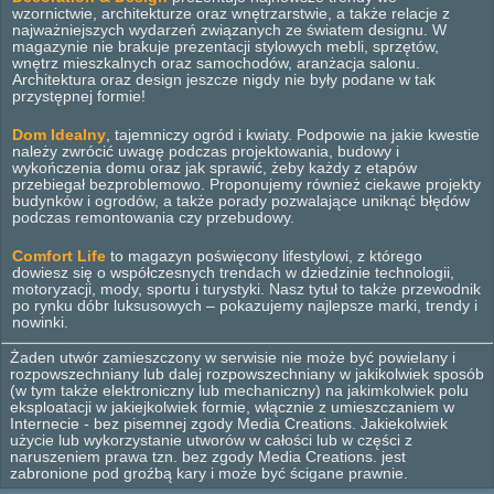
wzornictwie, architekturze oraz wnętrzarstwie, a także relacje z
najważniejszych wydarzeń związanych ze światem designu. W
magazynie nie brakuje prezentacji stylowych mebli, sprzętów,
wnętrz mieszkalnych oraz samochodów, aranżacja salonu.
Architektura oraz design jeszcze nigdy nie były podane w tak
przystępnej formie!
Dom Idealny
, tajemniczy ogród i kwiaty. Podpowie na jakie kwestie
należy zwrócić uwagę podczas projektowania, budowy i
wykończenia domu oraz jak sprawić, żeby każdy z etapów
przebiegał bezproblemowo. Proponujemy również ciekawe projekty
budynków i ogrodów, a także porady pozwalające uniknąć błędów
podczas remontowania czy przebudowy.
Comfort Life
to magazyn poświęcony lifestylowi, z którego
dowiesz się o współczesnych trendach w dziedzinie technologii,
motoryzacji, mody, sportu i turystyki. Nasz tytuł to także przewodnik
po rynku dóbr luksusowych – pokazujemy najlepsze marki, trendy i
nowinki.
Żaden utwór zamieszczony w serwisie nie może być powielany i
rozpowszechniany lub dalej rozpowszechniany w jakikolwiek sposób
(w tym także elektroniczny lub mechaniczny) na jakimkolwiek polu
eksploatacji w jakiejkolwiek formie, włącznie z umieszczaniem w
Internecie - bez pisemnej zgody Media Creations. Jakiekolwiek
użycie lub wykorzystanie utworów w całości lub w części z
naruszeniem prawa tzn. bez zgody Media Creations. jest
zabronione pod groźbą kary i może być ścigane prawnie.