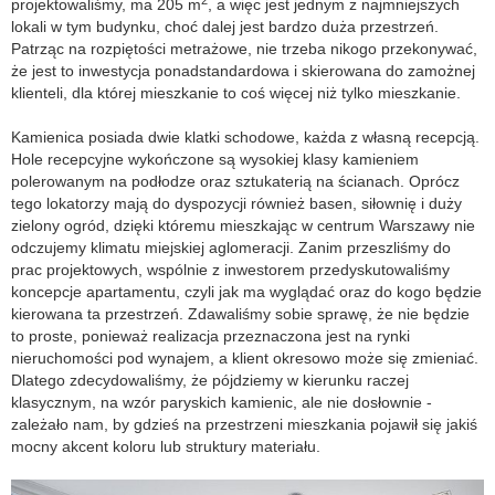
projektowaliśmy, ma 205 m
, a więc jest jednym z najmniejszych
lokali w tym budynku, choć dalej jest bardzo duża przestrzeń.
Patrząc na rozpiętości metrażowe, nie trzeba nikogo przekonywać,
że jest to inwestycja ponadstandardowa i skierowana do zamożnej
klienteli, dla której mieszkanie to coś więcej niż tylko mieszkanie.
Kamienica posiada dwie klatki schodowe, każda z własną recepcją.
Hole recepcyjne wykończone są wysokiej klasy kamieniem
polerowanym na podłodze oraz sztukaterią na ścianach. Oprócz
tego lokatorzy mają do dyspozycji również basen, siłownię i duży
zielony ogród, dzięki któremu mieszkając w centrum Warszawy nie
odczujemy klimatu miejskiej aglomeracji. Zanim przeszliśmy do
prac projektowych, wspólnie z inwestorem przedyskutowaliśmy
koncepcje apartamentu, czyli jak ma wyglądać oraz do kogo będzie
kierowana ta przestrzeń. Zdawaliśmy sobie sprawę, że nie będzie
to proste, ponieważ realizacja przeznaczona jest na rynki
nieruchomości pod wynajem, a klient okresowo może się zmieniać.
Dlatego zdecydowaliśmy, że pójdziemy w kierunku raczej
klasycznym, na wzór paryskich kamienic, ale nie dosłownie -
zależało nam, by gdzieś na przestrzeni mieszkania pojawił się jakiś
mocny akcent koloru lub struktury materiału.