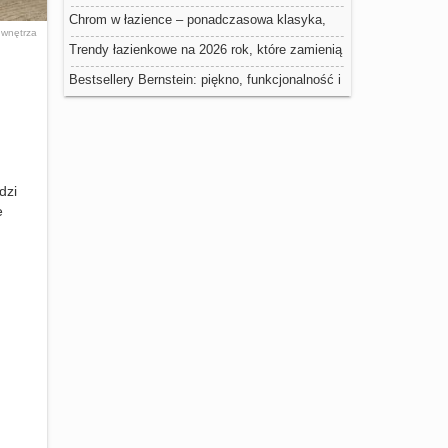
Chrom w łazience – ponadczasowa klasyka,
y
wnętrza
która nigdy nie wychodzi z mody
Trendy łazienkowe na 2026 rok, które zamienią
Twoją przestrzeń w domowe spa
Bestsellery Bernstein: piękno, funkcjonalność i
nowoczesność w łazience
dzi
e