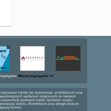
 logotypów.
Wiecej logotypów >>
najnowsze trendy we wzornictwie, architekturze oraz
 najważniejszych wydarzeń związanych ze światem
 prezentacji stylowych mebli, sprzętów, wnętrz
anżacja salonu. Architektura oraz design jeszcze
tępnej formie!