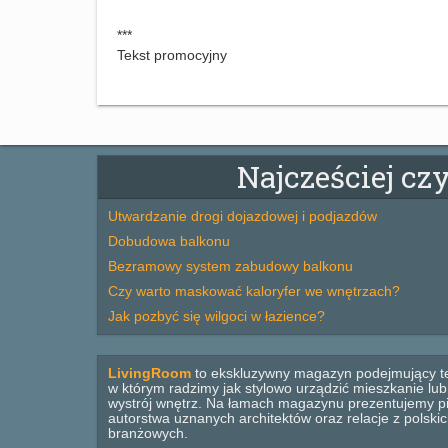
***
Tekst promocyjny
Najcześciej cz
Utwardzanie drogi dojazdowej i podjazdów
Dobudowa balkonu
Bezramowy system zabudowy balkonu
Czy warto maskować kaloryfer we wnętrzach?
Jak pozbyć się wilgoci w łazience?
LivingRoom
to ekskluzywny magazyn podejmujący t
w którym radzimy jak stylowo urządzić mieszkanie lu
wystrój wnętrz. Na łamach magazynu prezentujemy pi
autorstwa uznanych architektów oraz relacje z polsk
branżowych.