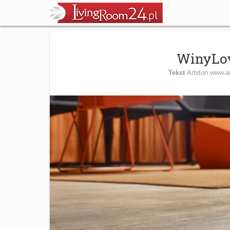
WinyLov
Tekst
Arbiton www.a