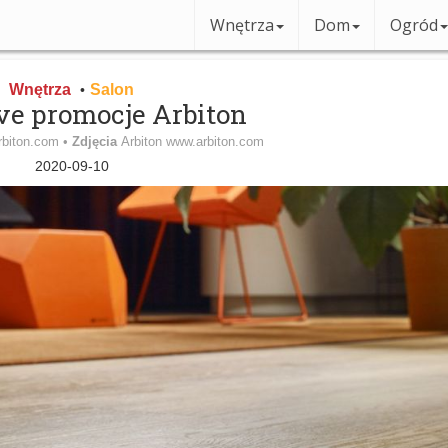
Wnętrza
Dom
Ogród
Wnętrza
Salon
•
e promocje Arbiton
rbiton.com •
Zdjęcia
Arbiton www.arbiton.com
2020-09-10