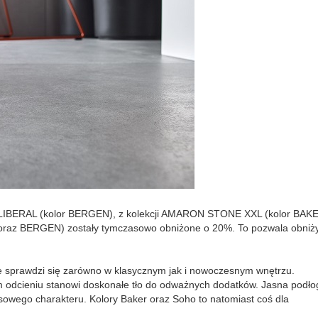
k - LIBERAL (kolor BERGEN), z kolekcji AMARON STONE XXL (kolor BAK
O oraz BERGEN) zostały tymczasowo obniżone o 20%. To pozwala obniż
ie sprawdzi się zarówno w klasycznym jak i nowoczesnym wnętrzu.
m odcieniu stanowi doskonałe tło do odważnych dodatków. Jasna podło
owego charakteru. Kolory Baker oraz Soho to natomiast coś dla