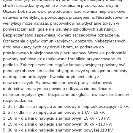
chwili i sprawdzany zgodnie z przepisami przeciwpożarowymi.
Uszczerbek na zdrowiu powodować może również nieprawidłowo
ustawiona wentylacja, powodująca przeziębienia. Niezastosowanie
wentylacji może narażać pracowników na wdychanie toksyn w
pomieszczeniach, gdzie nie usunięto szkodliwych substancji.
Bezpieczeństwo zapewniają również szczegółowe oznaczenia.
Oznaczenie ciągów komunikacyjnych, obszarów niebezpiecznych,
dróg ewakuacyjnych czy drzwi i bram, to podstawa do
prawidłowego funkcjonowania placu budowy. Wszelkie podnośniki
powinny być również oznakowane i stabilnie przymocowane do
podłoża. Zabezpieczeniem ciągów komunikacyjnych powinny być
pomosty robocze lub siatka, aby ograniczyć spadające przedmioty
na drogi komunikacyjne. Kwestia prądu jest jedną z
najważniejszych. Sytuowanie stanowisk pracy i składowisk
materiałów i maszyn nie powinno odbywać się pod liniami
elektroenergetycznymi. Bezpieczne odległości również określono w
rozporządzeniu:
1. 3 m - dla linii o napięciu znamionowym nieprzekraczającym 1 kV;
2. 5 m - dla linii o napięciu znamionowym 1 kV - 15 kV;
3. 10 m - dla linii o napięciu znamionowym 15 kV - 30 kV;
4. 15 m - dla linii o napięciu znamionowym 30 kV - 110 kV;
5. 30 m - dla linii o napięciu znamionowym powyżej 110 kV.