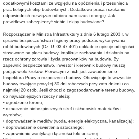
dodatkowymi kosztami ze względu na opóźnienia i przesunięcia
prac kolejnych ekip budowlanych. Dodatkowa praca i szukanie
odpowiednich rozwiązań odbiera nam czas i energię. Jak
prawidłowo zabezpieczyć siebie i ekipy budowlane?
Rozporządzenie Ministra Infrastruktury z dnia 6 lutego 2003 r. w
sprawie bezpieczeństwa i higieny pracy podczas wykonywania
robót budowlanych (Dz. U. 03.47.401) dokładnie opisuje odległości
stosowane na placu budowy, implikuje zachowania i działania na
rzecz ochrony zdrowia i życia pracowników na budowie. By
zapewnić bezpieczeństwo, inwestor i kierownik budowy muszą
podjąć wiele kroków. Pierwszym z nich jest zawiadomienie
Inspektora Pracy o rozpoczęciu budowy. Obowiązuje to wszystkie
budowy trwające powyżej 30 dni roboczych przy zatrudnieniu co
najmniej 20 osób. Jeśli chodzi o zagospodarowanie terenu budowy,
do najważniejszych rzeczy należą:
• ogrodzenie terenu;
• oznaczenie niebezpiecznych stref i składowisk materiałów i
wyrobów;
• doprowadzenie mediów (woda, energia elektryczna, kanalizacja);
• doprowadzenie oświetlenia sztucznego;
• zapewnienie wentylacji i łączności telefonicznej.