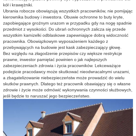
kół i krawężniki.
Ubrania robocze obowiązują wszystkich pracowników, nie pomijając
kierownika budowy i inwestora. Obuwie ochronne to buty kryte,
zapobiegające groźnym urazom w przypadku gdy na nogę spadnie
przedmiot z wysokości. Do ubrań ochronnych zalicza się przede
wszystkim kamizelki odblaskowe zapewniające dobrą widoczność
pracownika. Obowiązkowym wyposażeniem każdego z
przebywających na budowie jest kask zabezpieczający głowę.
Bez względu na złagodzenie przepisów czy większe restrykcje
prawne, inwestor pamiętać powinien o jak najlepszych
zabezpieczeniach zdrowia i życia pracowników. Lekceważące
podejście pracodawcy może skutkować nieodwracalnymi urazami,
a zbagatelizowanie niebezpieczeństw może prowadzić do wielu
skutków prawnych. Dlatego też pracownik obawiający się o własne
zdrowie i życie może odmówić wykonywania czynności służbowych,
jeśli będzie to naruszać jego bezpieczeństwo.