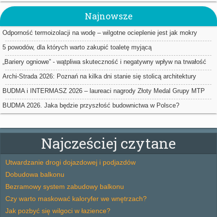
Najnowsze
Odporność termoizolacji na wodę – wilgotne ocieplenie jest jak mokry
sweter
5 powodów, dla których warto zakupić toaletę myjącą
„Bariery ogniowe” - wątpliwa skuteczność i negatywny wpływ na trwałość
ociepleń
Archi-Strada 2026: Poznań na kilka dni stanie się stolicą architektury
BUDMA i INTERMASZ 2026 – laureaci nagrody Złoty Medal Grupy MTP
BUDMA 2026. Jaka będzie przyszłość budownictwa w Polsce?
Najcześciej czytane
Utwardzanie drogi dojazdowej i podjazdów
Dobudowa balkonu
Bezramowy system zabudowy balkonu
Czy warto maskować kaloryfer we wnętrzach?
Jak pozbyć się wilgoci w łazience?