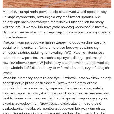
Materiały i urządzenia powinno się składować w taki sposób, aby
uniknąć wywrócenia, rozsunięcia czy możliwości upadku. Nie
należy opierać składowanych materiałów i układać ich na stosy
wyższe niż 10 warstw lub usypywać powyżej wysokości 2 metrów.
By dostać się na stos lub z niego zejść, należy posłużyć się drabiną
lub schodniami.
Pracownikom na budowie należy zapewnić odpowiednie warunki
socjalne i higieniczne. Na terenie placu budowy powinno się
umieścić szatnię, jadalnię, umywalnię i WC. Palenie tytoniu jest
zabronione w pomieszczeniach socjalnych, dlatego palarnia jest
również obowiązkowa. W jadalni czy szatni powinna znajdować się
odpowiednia ilość siedzeń, czy to w formie krzeseł, czy też długich
ławek.
Wszelkie elementy zagrażające życiu i zdrowiu pracowników należy
zabezpieczyć przed obsunięciem, przewróceniem w czasie
montażu lub wznoszenia. By zapewnić bezpieczeństwo, należy
również zapoznać wszystkich pracowników z przebiegiem mediów.
Jest to koniecznie przez wzgląd na nietypowy i zagrażający życiu
układ przewodów i rur. Niewłaściwa eksploatacja może grozić
uszkodzeniami ciała, elementów zabudowań lub ryzykiem utraty
życia. Sprzęt przeciwpożarowy powinien być dostępny w każdej