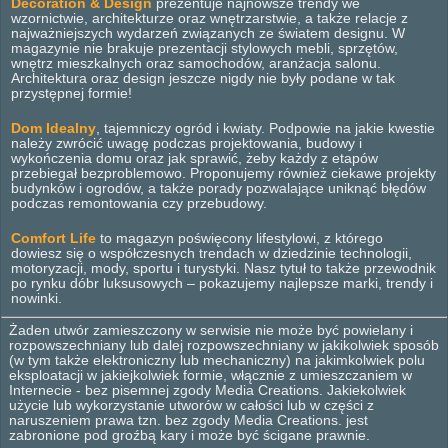
Decoration & Design
prezentuje najnowsze trendy we
wzornictwie, architekturze oraz wnętrzarstwie, a także relacje z
najważniejszych wydarzeń związanych ze światem designu. W
magazynie nie brakuje prezentacji stylowych mebli, sprzętów,
wnętrz mieszkalnych oraz samochodów, aranżacja salonu.
Architektura oraz design jeszcze nigdy nie były podane w tak
przystępnej formie!
Dom Idealny
, tajemniczy ogród i kwiaty. Podpowie na jakie kwestie
należy zwrócić uwagę podczas projektowania, budowy i
wykończenia domu oraz jak sprawić, żeby każdy z etapów
przebiegał bezproblemowo. Proponujemy również ciekawe projekty
budynków i ogrodów, a także porady pozwalające uniknąć błędów
podczas remontowania czy przebudowy.
Comfort Life
to magazyn poświęcony lifestylowi, z którego
dowiesz się o współczesnych trendach w dziedzinie technologii,
motoryzacji, mody, sportu i turystyki. Nasz tytuł to także przewodnik
po rynku dóbr luksusowych – pokazujemy najlepsze marki, trendy i
nowinki.
Żaden utwór zamieszczony w serwisie nie może być powielany i
rozpowszechniany lub dalej rozpowszechniany w jakikolwiek sposób
(w tym także elektroniczny lub mechaniczny) na jakimkolwiek polu
eksploatacji w jakiejkolwiek formie, włącznie z umieszczaniem w
Internecie - bez pisemnej zgody Media Creations. Jakiekolwiek
użycie lub wykorzystanie utworów w całości lub w części z
naruszeniem prawa tzn. bez zgody Media Creations. jest
zabronione pod groźbą kary i może być ścigane prawnie.