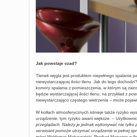
Jak powstaje czad?
Tlenek węgla jest produktem niepełnego spalania pa
niewystarczającej ilości tlenu. Jak do tego dochod
komory spalania z pomieszczenia, w którym są zainst
będzie wystarczającej ilości tlenu, na przykład z pow
niewystarczająco częstego wietrzenia – może pojawi
W kotłach atmosferycznych istnieje także ryzyko wys
urządzenie, tym ryzyko awarii większe.
– Użytkowni
przeglądach. Należy je jednak wykonywać nie tylko 
serwisant pomoże utrzymać urządzenie w pełnej spr
mówi Waldemar Matuszyński, Product Manager w fi