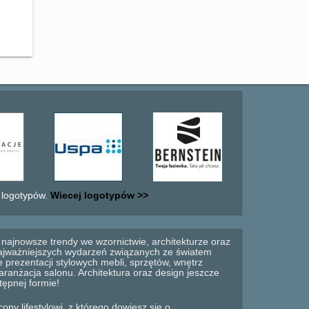
 logotypów.
Wiecej logotypów >>
najnowsze trendy we wzornictwie, architekturze oraz
 najważniejszych wydarzeń związanych ze światem
 prezentacji stylowych mebli, sprzętów, wnętrz
anżacja salonu. Architektura oraz design jeszcze
tępnej formie!
ny lifestylowi, z którego dowiesz się o