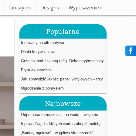
Lifestyle
Design
Wyposażenie
Popularne
Innowacyjna alternatywa
Deski krzywoliniowe
Grzejnik pod szklaną taflą. Dekoracyjne osłony
Płyta akustyczna
Jak sprawdzić jakość paneli winylowych – trzy
proste triki.
Ogrodzenie z pomysłem
Najnowsze
Odporność termoizolacji na wodę – wilgotne
ocieplenie jest jak mokry sweter
5 powodów, dla których warto zakupić toaletę
myjącą
„Bariery ogniowe” - wątpliwa skuteczność i