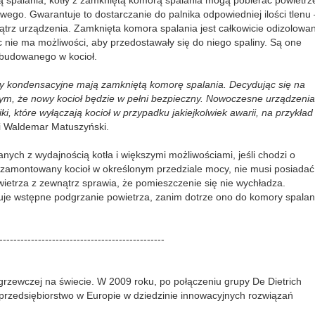
 spalania, kotły z zamkniętą komorą spalania mogą pobierać powietrz
go. Gwarantuje to dostarczanie do palnika odpowiedniej ilości tlenu 
ątrz urządzenia. Zamknięta komora spalania jest całkowicie odizolowa
c nie ma możliwości, aby przedostawały się do niego spaliny. Są one
wbudowanego w kocioł.
ły kondensacyjne mają zamkniętą komorę spalania. Decydując się na
m, że nowy kocioł będzie w pełni bezpieczny. Nowoczesne urządzenia
, które wyłączają kocioł w przypadku jakiejkolwiek awarii, na przykład
 Waldemar Matuszyński.
nych z wydajnością kotła i większymi możliwościami, jeśli chodzi o
st zamontowany kocioł w określonym przedziale mocy, nie musi posiadać
ietrza z zewnątrz sprawia, że pomieszczenie się nie wychładza.
je wstępne podgrzanie powietrza, zanim dotrze ono do komory spalan
-----------------------------------------------
 grzewczej na świecie. W 2009 roku, po połączeniu grupy De Dietrich
 przedsiębiorstwo w Europie w dziedzinie innowacyjnych rozwiązań