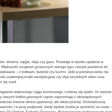
liw: drewna, węgla, oleju czy gazu. Powstaje w wyniku spalania w
zi? Większość urządzeń grzewczych starego typu czerpie powietrze do
alowane – z kotłowni, łazienki czy kuchni. Jeśli w pomieszczeniu nie
odu zasłoniętej kratki wentylacyjnej czy zbyt szczelnych okien oraz
ć się czad.
tąpienia wstecznego ciągu kominowego i cofania się spalin. Im starsze
cy starych kotłów gazowych często zapominają o obowiązkowych
podczas trwania okresu gwarancji, ale także później. Doświadczony
awności i w porę podpowie, kiedy będzie trzeba je wymienić na nowe
–
rmie De Dietrich Technika Grzewcza. Rozwiązaniem podnoszącym nas