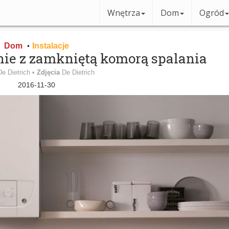
Wnętrza
Dom
Ogród
Dom
Instalacje
•
ie z zamkniętą komorą spalania
De Dietrich •
Zdjęcia
De Dietrich
2016-11-30