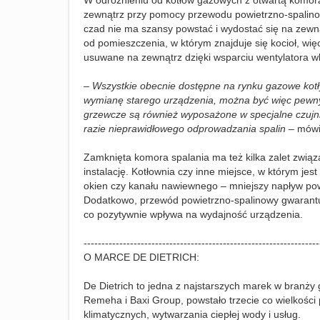
W odróżnieniu od kotłów gazowych z otwartą komorą
zewnątrz przy pomocy przewodu powietrzno-spalinowe
czad nie ma szansy powstać i wydostać się na zewn
od pomieszczenia, w którym znajduje się kocioł, wię
usuwane na zewnątrz dzięki wsparciu wentylatora 
– Wszystkie obecnie dostępne na rynku gazowe kot
wymianę starego urządzenia, można być więc pewny
grzewcze są również wyposażone w specjalne czujniki
razie nieprawidłowego odprowadzania spalin
– mówi
Zamknięta komora spalania ma też kilka zalet związa
instalację. Kotłownia czy inne miejsce, w którym je
okien czy kanału nawiewnego – mniejszy napływ pow
Dodatkowo, przewód powietrzno-spalinowy gwarantu
co pozytywnie wpływa na wydajność urządzenia.
------------------------------------------------------------------
O MARCE DE DIETRICH:
De Dietrich to jedna z najstarszych marek w branży
Remeha i Baxi Group, powstało trzecie co wielkości
klimatycznych, wytwarzania ciepłej wody i usług.