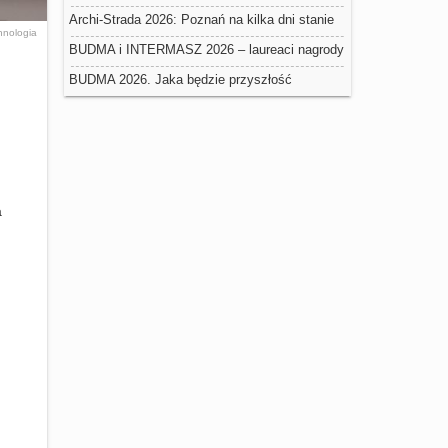
negatywny wpływ na trwałość ociepleń
Archi-Strada 2026: Poznań na kilka dni stanie
hnologia
się stolicą architektury
BUDMA i INTERMASZ 2026 – laureaci nagrody
Złoty Medal Grupy MTP
BUDMA 2026. Jaka będzie przyszłość
budownictwa w Polsce?
a