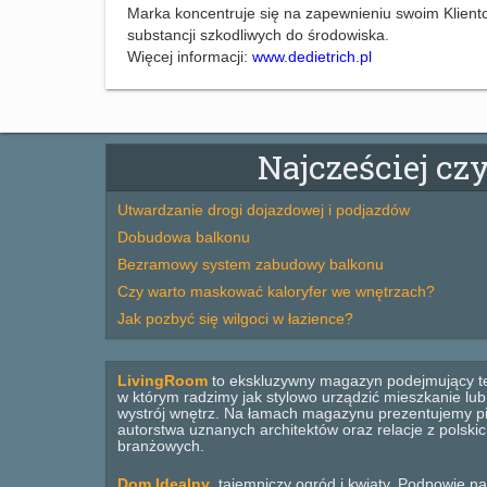
Marka koncentruje się na zapewnieniu swoim Kliento
substancji szkodliwych do środowiska.
Więcej informacji:
www.dedietrich.pl
Najcześciej cz
Utwardzanie drogi dojazdowej i podjazdów
Dobudowa balkonu
Bezramowy system zabudowy balkonu
Czy warto maskować kaloryfer we wnętrzach?
Jak pozbyć się wilgoci w łazience?
LivingRoom
to ekskluzywny magazyn podejmujący t
w którym radzimy jak stylowo urządzić mieszkanie lu
wystrój wnętrz. Na łamach magazynu prezentujemy pi
autorstwa uznanych architektów oraz relacje z polsk
branżowych.
Dom Idealny
, tajemniczy ogród i kwiaty. Podpowie na