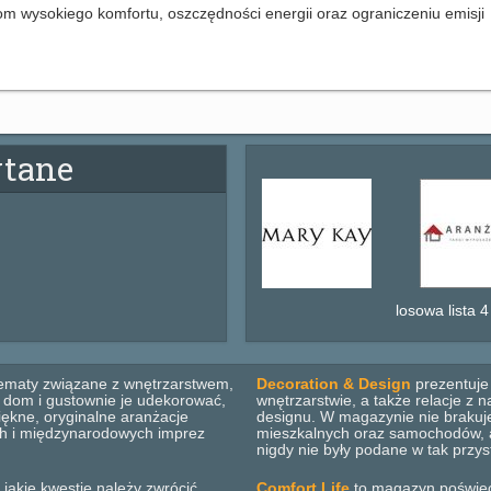
m wysokiego komfortu, oszczędności energii oraz ograniczeniu emisji
ytane
losowa lista 4
ematy związane z wnętrzarstwem,
Decoration & Design
prezentuje 
b dom i gustownie je udekorować,
wnętrzarstwie, a także relacje z
ękne, oryginalne aranżacje
designu. W magazynie nie brakuje
ich i międzynarodowych imprez
mieszkalnych oraz samochodów, ar
nigdy nie były podane w tak przys
 jakie kwestie należy zwrócić
Comfort Life
to magazyn poświęco