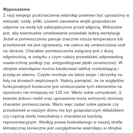
Wyposażenie
Z racji swojego przeznaczenia wiatrołap powinien być uposażony w
wieszaki, szafy, półki, czasem zasuwane wnęki gospodarcze
odporne na wodę lub zabezpieczone przed wilgocią. Wskazane
jest, aby ewentualne umeblowanie posiadało dobrą wentylację.
Jeżeli w pomieszczeniu panuje znacznie niższa temperatura lub
przedsionek nie jest ogrzewany, nie zaleca się umieszczania szaf
na ubrania. Charakter pomieszczenia związany jest z dużą
wilgotnością, w związku z czym należy przewidzieć odpowiednią
nawierzchnię podłogi (np. antypoślizgowe płytki ceramiczne). W
obrębie wiatrołapów można lokalizować tablicę rozdzielającą i
przyłącze alarmu. Często montuje sie także wizjer i skrzynkę na
listy na drzwiach wejściowych. Należy pamiętać, że ze względów
funkcjonalnych konieczne jest umieszczanie tych elementów na
wysokości nie mniejszej niż 120 cm. Warto sobie uzmysłowić, iż
kwestia doboru mebli oraz uposażenia może wzmocnić domowy
charakter pomieszczenia. Warto więc zadać sobie pytanie czy
przedsionek w naszym domu ma być gospodarczym składzikiem
czy częścią strefy mieszkalnej o charakterze bardziej
reprezentacyjnym. Według prawa budowlanego w naszej strefie
klimatycznej konieczne jest uwzględnienie wiatrołapu w obrębie