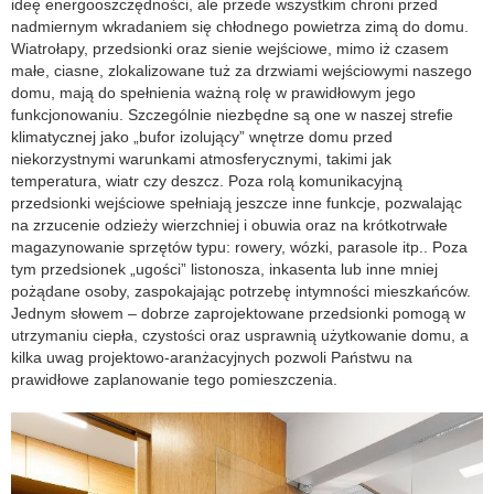
ideę energooszczędności, ale przede wszystkim chroni przed
nadmiernym wkradaniem się chłodnego powietrza zimą do domu.
Wiatrołapy, przedsionki oraz sienie wejściowe, mimo iż czasem
małe, ciasne, zlokalizowane tuż za drzwiami wejściowymi naszego
domu, mają do spełnienia ważną rolę w prawidłowym jego
funkcjonowaniu. Szczególnie niezbędne są one w naszej strefie
klimatycznej jako „bufor izolujący” wnętrze domu przed
niekorzystnymi warunkami atmosferycznymi, takimi jak
temperatura, wiatr czy deszcz. Poza rolą komunikacyjną
przedsionki wejściowe spełniają jeszcze inne funkcje, pozwalając
na zrzucenie odzieży wierzchniej i obuwia oraz na krótkotrwałe
magazynowanie sprzętów typu: rowery, wózki, parasole itp.. Poza
tym przedsionek „ugości” listonosza, inkasenta lub inne mniej
pożądane osoby, zaspokajając potrzebę intymności mieszkańców.
Jednym słowem – dobrze zaprojektowane przedsionki pomogą w
utrzymaniu ciepła, czystości oraz usprawnią użytkowanie domu, a
kilka uwag projektowo-aranżacyjnych pozwoli Państwu na
prawidłowe zaplanowanie tego pomieszczenia.