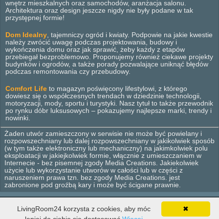
wnętrz mieszkalnych oraz samochodów, aranżacja salonu.
Architektura oraz design jeszcze nigdy nie były podane w tak
przystępnej formie!
Dom Idealny
, tajemniczy ogród i kwiaty. Podpowie na jakie kwestie
należy zwrócić uwagę podczas projektowania, budowy i
wykończenia domu oraz jak sprawić, żeby każdy z etapów
przebiegał bezproblemowo. Proponujemy również ciekawe projekty
budynków i ogrodów, a także porady pozwalające uniknąć błędów
podczas remontowania czy przebudowy.
Comfort Life
to magazyn poświęcony lifestylowi, z którego
dowiesz się o współczesnych trendach w dziedzinie technologii,
motoryzacji, mody, sportu i turystyki. Nasz tytuł to także przewodnik
po rynku dóbr luksusowych – pokazujemy najlepsze marki, trendy i
nowinki.
Żaden utwór zamieszczony w serwisie nie może być powielany i
rozpowszechniany lub dalej rozpowszechniany w jakikolwiek sposób
(w tym także elektroniczny lub mechaniczny) na jakimkolwiek polu
eksploatacji w jakiejkolwiek formie, włącznie z umieszczaniem w
Internecie - bez pisemnej zgody Media Creations. Jakiekolwiek
użycie lub wykorzystanie utworów w całości lub w części z
naruszeniem prawa tzn. bez zgody Media Creations. jest
zabronione pod groźbą kary i może być ścigane prawnie.
© 2012 - 2026 Media Creations. Wszelkie prawa zastrzeżone.
LivingRoom24 korzysta z cookies, aby móc
✖
Wnętrza
Dom
Ogród
Lifestyle
Design
Wyposażenie