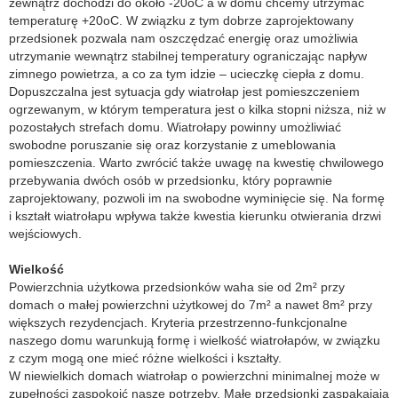
zewnątrz dochodzi do około -20oC a w domu chcemy utrzymać
temperaturę +20oC. W związku z tym dobrze zaprojektowany
przedsionek pozwala nam oszczędzać energię oraz umożliwia
utrzymanie wewnątrz stabilnej temperatury ograniczając napływ
zimnego powietrza, a co za tym idzie – ucieczkę ciepła z domu.
Dopuszczalna jest sytuacja gdy wiatrołap jest pomieszczeniem
ogrzewanym, w którym temperatura jest o kilka stopni niższa, niż w
pozostałych strefach domu. Wiatrołapy powinny umożliwiać
swobodne poruszanie się oraz korzystanie z umeblowania
pomieszczenia. Warto zwrócić także uwagę na kwestię chwilowego
przebywania dwóch osób w przedsionku, który poprawnie
zaprojektowany, pozwoli im na swobodne wyminięcie się. Na formę
i kształt wiatrołapu wpływa także kwestia kierunku otwierania drzwi
wejściowych.
Wielkość
Powierzchnia użytkowa przedsionków waha sie od 2m² przy
domach o małej powierzchni użytkowej do 7m² a nawet 8m² przy
większych rezydencjach. Kryteria przestrzenno-funkcjonalne
naszego domu warunkują formę i wielkość wiatrołapów, w związku
z czym mogą one mieć różne wielkości i kształty.
W niewielkich domach wiatrołap o powierzchni minimalnej może w
zupełności zaspokoić nasze potrzeby. Małe przedsionki zaspakajają