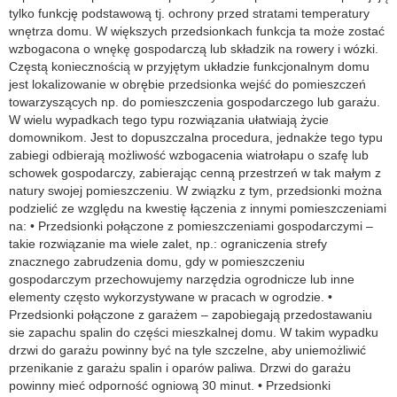
tylko funkcję podstawową tj. ochrony przed stratami temperatury
wnętrza domu. W większych przedsionkach funkcja ta może zostać
wzbogacona o wnękę gospodarczą lub składzik na rowery i wózki.
Częstą koniecznością w przyjętym układzie funkcjonalnym domu
jest lokalizowanie w obrębie przedsionka wejść do pomieszczeń
towarzyszących np. do pomieszczenia gospodarczego lub garażu.
W wielu wypadkach tego typu rozwiązania ułatwiają życie
domownikom. Jest to dopuszczalna procedura, jednakże tego typu
zabiegi odbierają możliwość wzbogacenia wiatrołapu o szafę lub
schowek gospodarczy, zabierając cenną przestrzeń w tak małym z
natury swojej pomieszczeniu. W związku z tym, przedsionki można
podzielić ze względu na kwestię łączenia z innymi pomieszczeniami
na: • Przedsionki połączone z pomieszczeniami gospodarczymi –
takie rozwiązanie ma wiele zalet, np.: ograniczenia strefy
znacznego zabrudzenia domu, gdy w pomieszczeniu
gospodarczym przechowujemy narzędzia ogrodnicze lub inne
elementy często wykorzystywane w pracach w ogrodzie. •
Przedsionki połączone z garażem – zapobiegają przedostawaniu
sie zapachu spalin do części mieszkalnej domu. W takim wypadku
drzwi do garażu powinny być na tyle szczelne, aby uniemożliwić
przenikanie z garażu spalin i oparów paliwa. Drzwi do garażu
powinny mieć odporność ogniową 30 minut. • Przedsionki