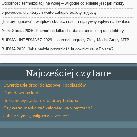
Odporność termoizolacji na wodę – wilgotne ocieplenie jest jak mokry
sweter
5 powodów, dla których warto zakupić toaletę myjącą
„Bariery ogniowe” - wątpliwa skuteczność i negatywny wpływ na trwałość
ociepleń
Archi-Strada 2026: Poznań na kilka dni stanie się stolicą architektury
BUDMA i INTERMASZ 2026 – laureaci nagrody Złoty Medal Grupy MTP
BUDMA 2026. Jaka będzie przyszłość budownictwa w Polsce?
Najcześciej czytane
Utwardzanie drogi dojazdowej i podjazdów
Dobudowa balkonu
Bezramowy system zabudowy balkonu
Czy warto maskować kaloryfer we wnętrzach?
Jak pozbyć się wilgoci w łazience?