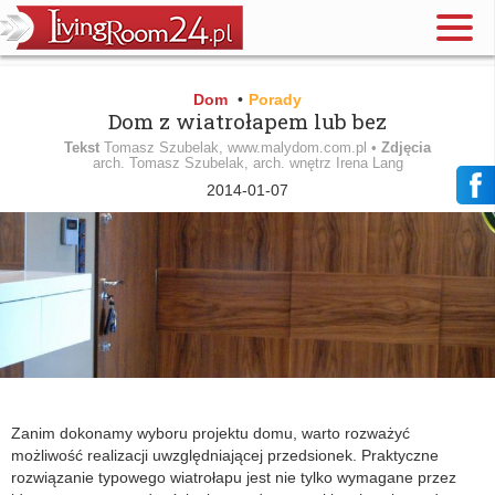
Dom
•
Porady
Dom z wiatrołapem lub bez
Tekst
Tomasz Szubelak, www.malydom.com.pl •
Zdjęcia
arch. Tomasz Szubelak, arch. wnętrz Irena Lang
2014-01-07
Zanim dokonamy wyboru projektu domu, warto rozważyć
możliwość realizacji uwzględniającej przedsionek. Praktyczne
rozwiązanie typowego wiatrołapu jest nie tylko wymagane przez