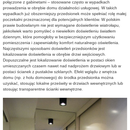
połączone z gabinetami – stosowane często w wypadkach
prowadzenia w obrębie domu działalności usługowej. W takich
wypadkach już obszerniejszy przedsionek może spełniać rolę małej
poczekalni przeznaczonej dla potencjalnych klientów. W polskim
prawie budowlanym nie jest wymagane doświetlenie wiatrołapu,
jakkolwiek warto pomyśleć o niewielkim doświetleniu światłem
dziennym, które pomogłoby w bezpieczniejszym użytkowaniu
pomieszczenia i zapewniałoby komfort naturalnego oświetlenia.
Najczęstszymi sposobami doświetleń przedsionków jest
lokalizowanie doświetlenia w obrębie drzwi wejściowych.
Dopuszczalne jest lokalizowanie doświetlenia w postaci okien
umieszczanych czasem nawet nad nadprożem drzwiowym lub w
postaci ścianek z pustaków szklanych. Efekt wglądu z wnętrza
domu (np. z holu domowego) do środka przedsionka można
uzyskać, stosując lokalne prześwity w drzwiach wewnętrznych lub
stosując transparentne ścianki wewnętrzne.