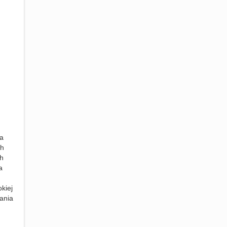
ga
ch
ch
a
kiej
wania