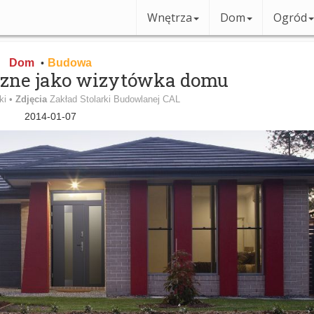
Wnętrza
Dom
Ogród
Dom
Budowa
•
rzne jako wizytówka domu
ki •
Zdjęcia
Zakład Stolarki Budowlanej CAL
2014-01-07