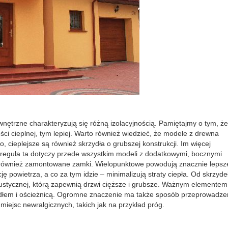
wnętrzne charakteryzują się różną izolacyjnością. Pamiętajmy o tym, że
ości cieplnej, tym lepiej. Warto również wiedzieć, że modele z drewna
cieplejsze są również skrzydła o grubszej konstrukcji. Im więcej
 – reguła ta dotyczy przede wszystkim modeli z dodatkowymi, bocznymi
ą również zamontowane zamki. Wielopunktowe powodują znacznie lepsz
cję powietrza, a co za tym idzie – minimalizują straty ciepła. Od skrzyde
kustycznej, którą zapewnią drzwi cięższe i grubsze. Ważnym elementem
dłem i ościeżnicą. Ogromne znaczenie ma także sposób przeprowadze
iejsc newralgicznych, takich jak na przykład próg.