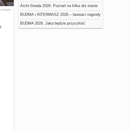
negatywny wpływ na trwałość ociepleń
Archi-Strada 2026: Poznań na kilka dni stanie
hnologia
się stolicą architektury
BUDMA i INTERMASZ 2026 – laureaci nagrody
Złoty Medal Grupy MTP
BUDMA 2026. Jaka będzie przyszłość
z
budownictwa w Polsce?
.