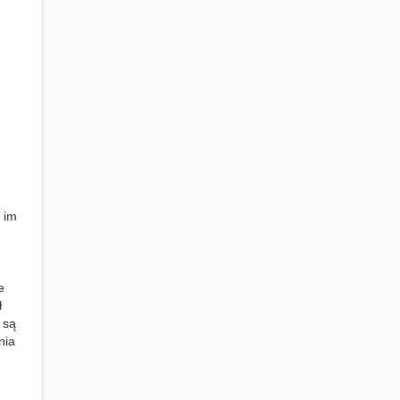
 im
e
ł
 są
nia