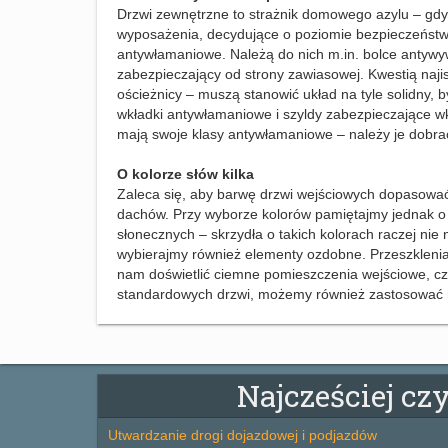
Drzwi zewnętrzne to strażnik domowego azylu – gdy
wyposażenia, decydujące o poziomie bezpieczeństwa
antywłamaniowe. Należą do nich m.in. bolce antyw
zabezpieczający od strony zawiasowej. Kwestią naji
ościeżnicy – muszą stanowić układ na tyle solidny,
wkładki antywłamaniowe i szyldy zabezpieczające w
mają swoje klasy antywłamaniowe – należy je dobr
O kolorze słów kilka
Zaleca się, aby barwę drzwi wejściowych dopasować
dachów. Przy wyborze kolorów pamiętajmy jednak o 
słonecznych – skrzydła o takich kolorach raczej ni
wybierajmy również elementy ozdobne. Przeszklenia
nam doświetlić ciemne pomieszczenia wejściowe, czę
standardowych drzwi, możemy również zastosować n
Najcześciej cz
Utwardzanie drogi dojazdowej i podjazdów