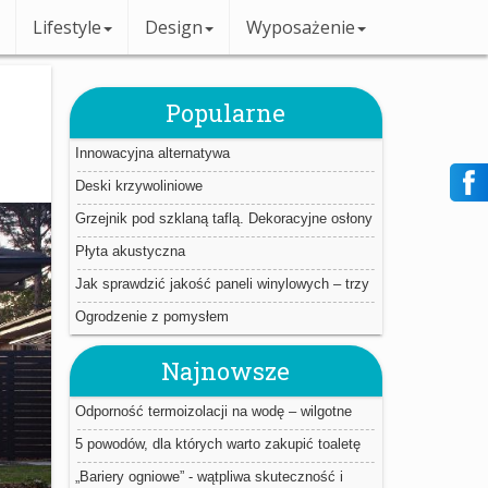
Lifestyle
Design
Wyposażenie
Popularne
Innowacyjna alternatywa
Deski krzywoliniowe
Grzejnik pod szklaną taflą. Dekoracyjne osłony
Płyta akustyczna
Jak sprawdzić jakość paneli winylowych – trzy
proste triki.
Ogrodzenie z pomysłem
Najnowsze
Odporność termoizolacji na wodę – wilgotne
ocieplenie jest jak mokry sweter
5 powodów, dla których warto zakupić toaletę
myjącą
„Bariery ogniowe” - wątpliwa skuteczność i