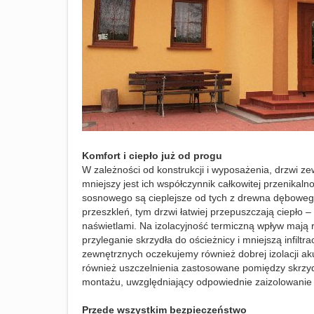
Komfort i ciepło już od progu
W zależności od konstrukcji i wyposażenia, drzwi ze
mniejszy jest ich współczynnik całkowitej przenikaln
sosnowego są cieplejsze od tych z drewna dębowego, 
przeszkleń, tym drzwi łatwiej przepuszczają ciepło
naświetlami. Na izolacyjność termiczną wpływ maj
przyleganie skrzydła do ościeżnicy i mniejszą infiltra
zewnętrznych oczekujemy również dobrej izolacji a
również uszczelnienia zastosowane pomiędzy skrzy
montażu, uwzględniający odpowiednie zaizolowanie m
Przede wszystkim bezpieczeństwo