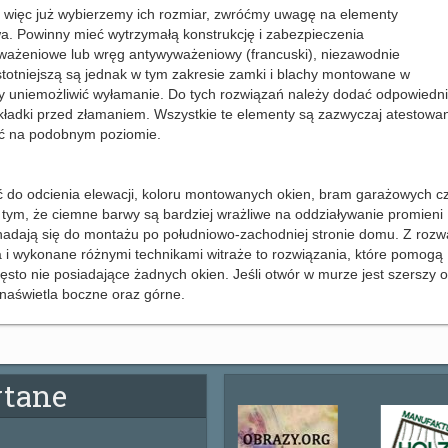
 więc już wybierzemy ich rozmiar, zwróćmy uwagę na elementy
. Powinny mieć wytrzymałą konstrukcję i zabezpieczenia
yważeniowe lub wręg antywyważeniowy (francuski), niezawodnie
stotniejszą są jednak w tym zakresie zamki i blachy montowane w
 by uniemożliwić wyłamanie. Do tych rozwiązań należy dodać odpowiedn
kładki przed złamaniem. Wszystkie te elementy są zazwyczaj atestowan
ać na podobnym poziomie.
 do odcienia elewacji, koloru montowanych okien, bram garażowych c
tym, że ciemne barwy są bardziej wrażliwe na oddziaływanie promieni
e nadają się do montażu po południowo-zachodniej stronie domu. Z roz
 i wykonane różnymi technikami witraże to rozwiązania, które pomogą
sto nie posiadające żadnych okien. Jeśli otwór w murze jest szerszy 
aświetla boczne oraz górne.
ytane