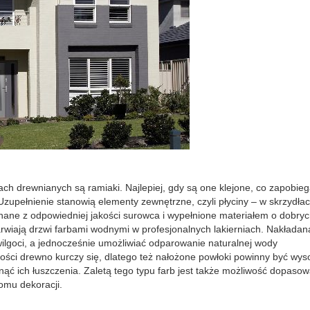
h drewnianych są ramiaki. Najlepiej, gdy są one klejone, co zapobie
upełnienie stanowią elementy zewnętrzne, czyli płyciny – w skrzydła
ne z odpowiedniej jakości surowca i wypełnione materiałem o dobry
arwiają drzwi farbami wodnymi w profesjonalnych lakierniach. Nakładan
lgoci, a jednocześnie umożliwiać odparowanie naturalnej wody
ści drewno kurczy się, dlatego też nałożone powłoki powinny być wyso
nąć ich łuszczenia. Zaletą tego typu farb jest także możliwość dopaso
omu dekoracji.