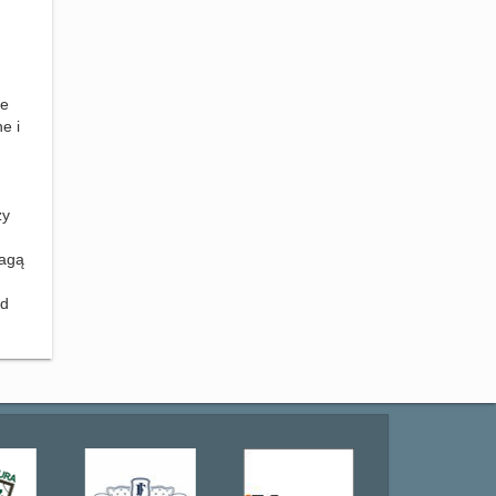
ie
e i
zy
wagą
od