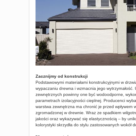
Zacznijmy od konstrukcji
Podstawowymi materiałami konstrukcyjnymi w drzwiac
wypaczaniu drewna i wzmacnia jego wytrzymałość. Uz
zewnętrznych powinny one być wodoodporne, wykona
parametrach izolacyjności cieplnej. Producenci wyb
warstwa zewnętrzna ma chronić je przed wpływem wi
zgromadzonej w drewnie. Wraz ze spadkiem wilgotno
jakości oraz wykazywać się elastycznością – by unik
kolorystyki skrzydła do stylu zastosowanych wokół d