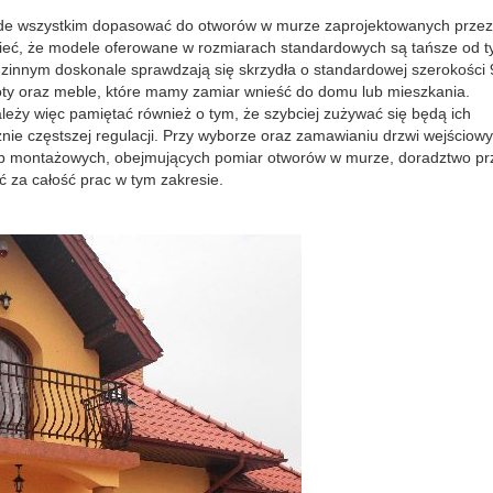
ede wszystkim dopasować do otworów w murze zaprojektowanych przez
zieć, że modele oferowane w rozmiarach standardowych są tańsze od t
zinnym doskonale sprawdzają się skrzydła o standardowej szerokości 
oty oraz meble, które mamy zamiar wnieść do domu lub mieszkania.
eży więc pamiętać również o tym, że szybciej zużywać się będą ich
nie częstszej regulacji. Przy wyborze oraz zamawianiu drzwi wejściow
up montażowych, obejmujących pomiar otworów w murze, doradztwo pr
 za całość prac w tym zakresie.