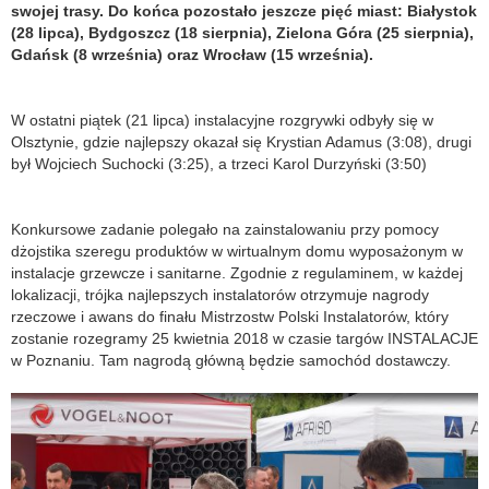
swojej trasy. Do końca pozostało jeszcze pięć miast: Białystok
(28 lipca), Bydgoszcz (18 sierpnia), Zielona Góra (25 sierpnia),
Gdańsk (8 września) oraz Wrocław (15 września).
W ostatni piątek (21 lipca) instalacyjne rozgrywki odbyły się w
Olsztynie, gdzie najlepszy okazał się Krystian Adamus (3:08), drugi
był Wojciech Suchocki (3:25), a trzeci Karol Durzyński (3:50)
Konkursowe zadanie polegało na zainstalowaniu przy pomocy
dżojstika szeregu produktów w wirtualnym domu wyposażonym w
instalacje grzewcze i sanitarne. Zgodnie z regulaminem, w każdej
lokalizacji, trójka najlepszych instalatorów otrzymuje nagrody
rzeczowe i awans do finału Mistrzostw Polski Instalatorów, który
zostanie rozegramy 25 kwietnia 2018 w czasie targów INSTALACJE
w Poznaniu. Tam nagrodą główną będzie samochód dostawczy.