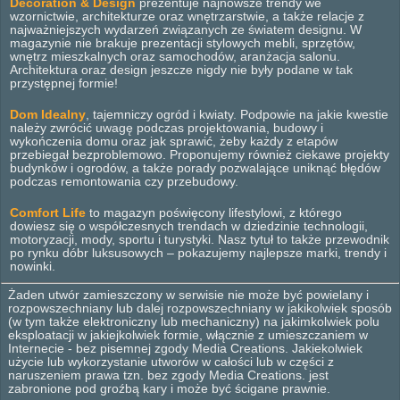
Decoration & Design
prezentuje najnowsze trendy we
wzornictwie, architekturze oraz wnętrzarstwie, a także relacje z
najważniejszych wydarzeń związanych ze światem designu. W
magazynie nie brakuje prezentacji stylowych mebli, sprzętów,
wnętrz mieszkalnych oraz samochodów, aranżacja salonu.
Architektura oraz design jeszcze nigdy nie były podane w tak
przystępnej formie!
Dom Idealny
, tajemniczy ogród i kwiaty. Podpowie na jakie kwestie
należy zwrócić uwagę podczas projektowania, budowy i
wykończenia domu oraz jak sprawić, żeby każdy z etapów
przebiegał bezproblemowo. Proponujemy również ciekawe projekty
budynków i ogrodów, a także porady pozwalające uniknąć błędów
podczas remontowania czy przebudowy.
Comfort Life
to magazyn poświęcony lifestylowi, z którego
dowiesz się o współczesnych trendach w dziedzinie technologii,
motoryzacji, mody, sportu i turystyki. Nasz tytuł to także przewodnik
po rynku dóbr luksusowych – pokazujemy najlepsze marki, trendy i
nowinki.
Żaden utwór zamieszczony w serwisie nie może być powielany i
rozpowszechniany lub dalej rozpowszechniany w jakikolwiek sposób
(w tym także elektroniczny lub mechaniczny) na jakimkolwiek polu
eksploatacji w jakiejkolwiek formie, włącznie z umieszczaniem w
Internecie - bez pisemnej zgody Media Creations. Jakiekolwiek
użycie lub wykorzystanie utworów w całości lub w części z
naruszeniem prawa tzn. bez zgody Media Creations. jest
zabronione pod groźbą kary i może być ścigane prawnie.