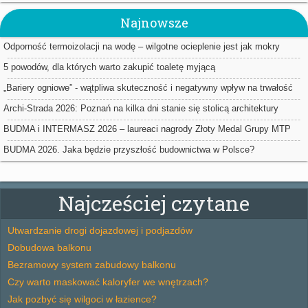
Najnowsze
Odporność termoizolacji na wodę – wilgotne ocieplenie jest jak mokry
sweter
5 powodów, dla których warto zakupić toaletę myjącą
„Bariery ogniowe” - wątpliwa skuteczność i negatywny wpływ na trwałość
ociepleń
Archi-Strada 2026: Poznań na kilka dni stanie się stolicą architektury
BUDMA i INTERMASZ 2026 – laureaci nagrody Złoty Medal Grupy MTP
BUDMA 2026. Jaka będzie przyszłość budownictwa w Polsce?
Najcześciej czytane
Utwardzanie drogi dojazdowej i podjazdów
Dobudowa balkonu
Bezramowy system zabudowy balkonu
Czy warto maskować kaloryfer we wnętrzach?
Jak pozbyć się wilgoci w łazience?