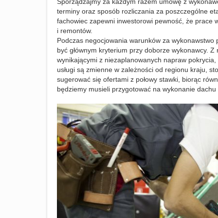
Sporządzajmy za każdym razem umowę z wykonawcą
terminy oraz sposób rozliczania za poszczególne eta
fachowiec zapewni inwestorowi pewność, że prace w
i remontów.
Podczas negocjowania warunków za wykonawstwo pam
być głównym kryterium przy doborze wykonawcy. Z r
wynikającymi z niezaplanowanych napraw pokrycia,
usługi są zmienne w zależności od regionu kraju, sto
sugerować się ofertami z połowy stawki, biorąc rów
będziemy musieli przygotować na wykonanie dachu n