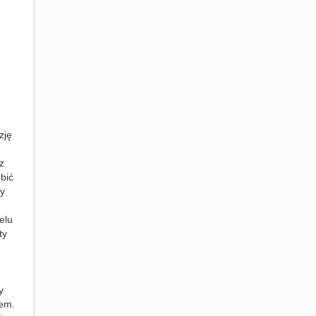
zję
z
bić
cy
elu
ty
y
iem.