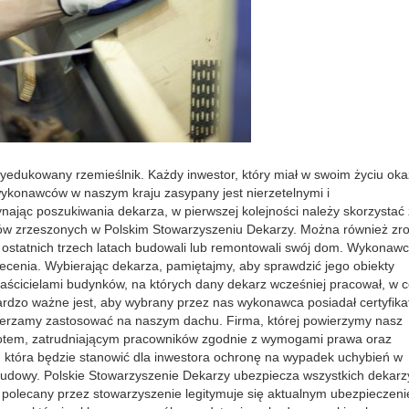
yedukowany rzemieślnik. Każdy inwestor, który miał w swoim życiu oka
ykonawców w naszym kraju zasypany jest nierzetelnymi i
jąc poszukiwania dekarza, w pierwszej kolejności należy skorzystać 
w zrzeszonych w Polskim Stowarzyszeniu Dekarzy. Można również zro
 ostatnich trzech latach budowali lub remontowali swój dom. Wykonaw
ecenia. Wybierając dekarza, pamiętajmy, aby sprawdzić jego obiekty
łaścicielami budynków, na których dany dekarz wcześniej pracował, w c
Bardzo ważne jest, aby wybrany przez nas wykonawca posiadał certyfika
amierzamy zastosować na naszym dachu. Firma, której powierzymy nasz
iotem, zatrudniającym pracowników zgodnie z wymogami prawa oraz
j, która będzie stanowić dla inwestora ochronę na wypadek uchybień w
budowy. Polskie Stowarzyszenie Dekarzy ubezpiecza wszystkich dekarz
z polecany przez stowarzyszenie legitymuje się aktualnym ubezpieczen