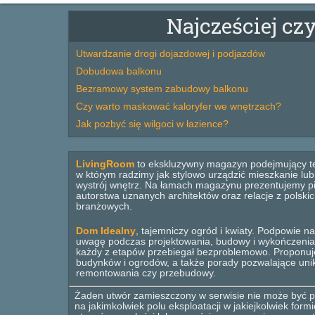
Najcześciej cz
Utwardzanie drogi dojazdowej i podjazdów
Dobudowa balkonu
Bezramowy system zabudowy balkonu
Czy warto maskować kaloryfer we wnętrzach?
Jak pozbyć się wilgoci w łazience?
LivingRoom
to ekskluzywny magazyn podejmujący t
w którym radzimy jak stylowo urządzić mieszkanie lu
wystrój wnętrz. Na łamach magazynu prezentujemy pi
autorstwa uznanych architektów oraz relacje z polsk
branżowych.
Dom Idealny
, tajemniczy ogród i kwiaty. Podpowie na
uwagę podczas projektowania, budowy i wykończenia
każdy z etapów przebiegał bezproblemowo. Proponuj
budynków i ogrodów, a także porady pozwalające un
remontowania czy przebudowy.
Żaden utwór zamieszczony w serwisie nie może być po
na jakimkolwiek polu eksploatacji w jakiejkolwiek for