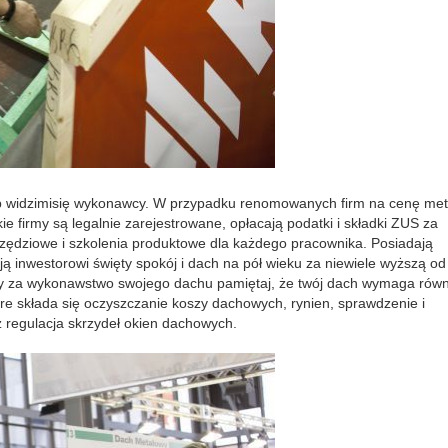
ub widzimisię wykonawcy. W przypadku renomowanych firm na cenę met
e firmy są legalnie zarejestrowane, opłacają podatki i składki ZUS za
zędziowe i szkolenia produktowe dla każdego pracownika. Posiadają
 inwestorowi święty spokój i dach na pół wieku za niewiele wyższą od
szty za wykonawstwo swojego dachu pamiętaj, że twój dach wymaga rów
e składa się oczyszczanie koszy dachowych, rynien, sprawdzenie i
 regulacja skrzydeł okien dachowych.