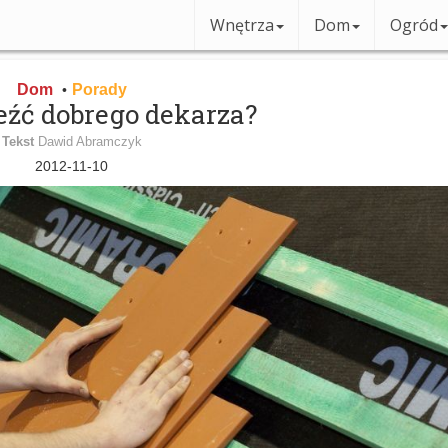
Wnętrza
Dom
Ogród
Dom
Porady
•
eźć dobrego dekarza?
Tekst
Dawid Abramczyk
2012-11-10