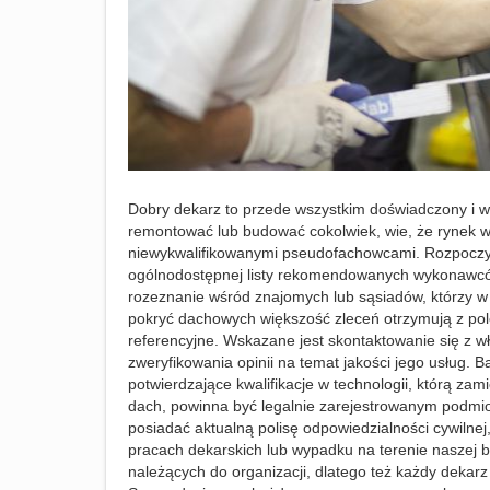
Dobry dekarz to przede wszystkim doświadczony i w
remontować lub budować cokolwiek, wie, że rynek w
niewykwalifikowanymi pseudofachowcami. Rozpoczyna
ogólnodostępnej listy rekomendowanych wykonawcó
rozeznanie wśród znajomych lub sąsiadów, którzy w
pokryć dachowych większość zleceń otrzymują z pol
referencyjne. Wskazane jest skontaktowanie się z w
zweryfikowania opinii na temat jakości jego usług. 
potwierdzające kwalifikacje w technologii, którą z
dach, powinna być legalnie zarejestrowanym podm
posiadać aktualną polisę odpowiedzialności cywilne
pracach dekarskich lub wypadku na terenie naszej 
należących do organizacji, dlatego też każdy dekar