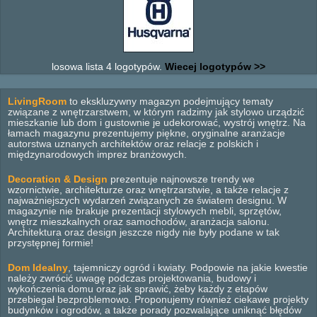
losowa lista 4 logotypów.
Wiecej logotypów >>
LivingRoom
to ekskluzywny magazyn podejmujący tematy
związane z wnętrzarstwem, w którym radzimy jak stylowo urządzić
mieszkanie lub dom i gustownie je udekorować, wystrój wnętrz. Na
łamach magazynu prezentujemy piękne, oryginalne aranżacje
autorstwa uznanych architektów oraz relacje z polskich i
międzynarodowych imprez branżowych.
Decoration & Design
prezentuje najnowsze trendy we
wzornictwie, architekturze oraz wnętrzarstwie, a także relacje z
najważniejszych wydarzeń związanych ze światem designu. W
magazynie nie brakuje prezentacji stylowych mebli, sprzętów,
wnętrz mieszkalnych oraz samochodów, aranżacja salonu.
Architektura oraz design jeszcze nigdy nie były podane w tak
przystępnej formie!
Dom Idealny
, tajemniczy ogród i kwiaty. Podpowie na jakie kwestie
należy zwrócić uwagę podczas projektowania, budowy i
wykończenia domu oraz jak sprawić, żeby każdy z etapów
przebiegał bezproblemowo. Proponujemy również ciekawe projekty
budynków i ogrodów, a także porady pozwalające uniknąć błędów