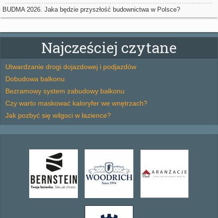
BUDMA 2026. Jaka będzie przyszłość budownictwa w Polsce?
Najcześciej czytane
Utwardzanie drogi dojazdowej i podjazdów
Dobudowa balkonu
Bezramowy system zabudowy balkonu
Czy warto maskować kaloryfer we wnętrzach?
Jak pozbyć się wilgoci w łazience?