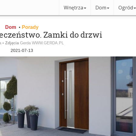
Wnętrza
Dom
Ogród
Dom
Porady
•
ieczeństwo. Zamki do drzwi
a •
Zdjęcia
Gerda WWW.GERDA.PL
2021-07-13