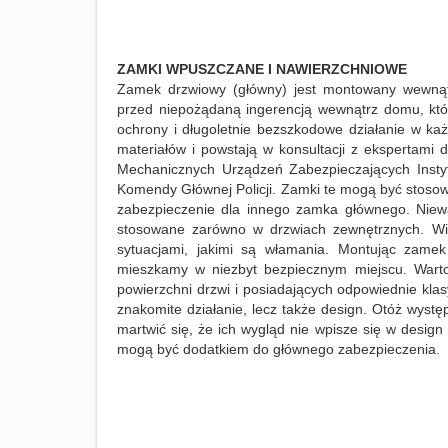
ZAMKI WPUSZCZANE I NAWIERZCHNIOWE
Zamek drzwiowy (główny) jest montowany wewnątr
przed niepożądaną ingerencją wewnątrz domu, któ
ochrony i długoletnie bezszkodowe działanie w ka
materiałów i powstają w konsultacji z ekspertami
Mechanicznych Urządzeń Zabezpieczających Instytu
Komendy Głównej Policji. Zamki te mogą być stoso
zabezpieczenie dla innego zamka głównego. Niewąt
stosowane zarówno w drzwiach zewnętrznych. Wi
sytuacjami, jakimi są włamania. Montując zamek
mieszkamy w niezbyt bezpiecznym miejscu. War
powierzchni drzwi i posiadających odpowiednie klas
znakomite działanie, lecz także design. Otóż wystę
martwić się, że ich wygląd nie wpisze się w desi
mogą być dodatkiem do głównego zabezpieczenia.