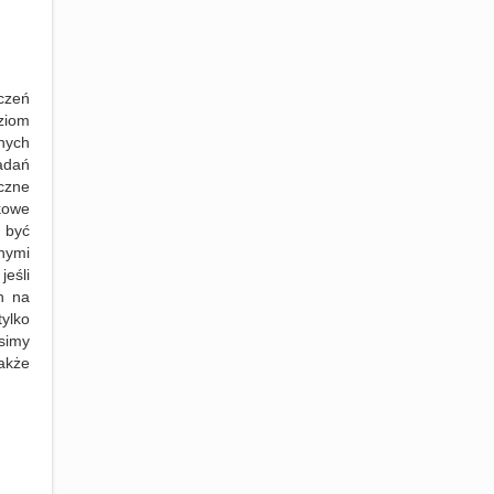
czeń
ziom
nych
adań
czne
kowe
 być
nymi
eśli
h na
tylko
usimy
akże