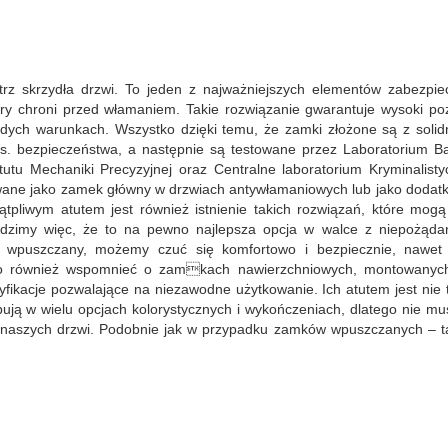
z skrzydła drzwi. To jeden z najważniejszych elementów zabezpie
ry chroni przed włamaniem. Takie rozwiązanie gwarantuje wysoki po
żdych warunkach. Wszystko dzięki temu, że zamki złożone są z solid
 ds. bezpieczeństwa, a następnie są testowane przez Laboratorium B
tu Mechaniki Precyzyjnej oraz Centralne laboratorium Kryminalisty
wane jako zamek główny w drzwiach antywłamaniowych lub jako dodat
pliwym atutem jest również istnienie takich rozwiązań, które mogą
dzimy więc, że to na pewno najlepsza opcja w walce z niepożąda
 wpuszczany, możemy czuć się komfortowo i bezpiecznie, nawet j
to również wspomnieć o zamkach nawierzchniowych, montowanyc
yfikacje pozwalające na niezawodne użytkowanie. Ich atutem jest nie 
pują w wielu opcjach kolorystycznych i wykończeniach, dlatego nie m
gn naszych drzwi. Podobnie jak w przypadku zamków wpuszczanych – t