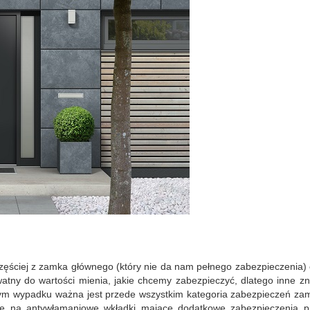
częściej z zamka głównego (który nie da nam pełnego zabezpieczenia)
watny do wartości mienia, jakie chcemy zabezpieczyć, dlatego inne z
ym wypadku ważna jest przede wszystkim kategoria zabezpieczeń zam
ę na antywłamaniowe wkładki mające dodatkowe zabezpieczenia p