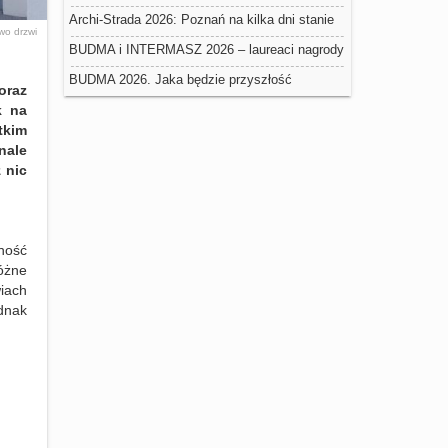
negatywny wpływ na trwałość ociepleń
Archi-Strada 2026: Poznań na kilka dni stanie
two
drzwi
się stolicą architektury
BUDMA i INTERMASZ 2026 – laureaci nagrody
Złoty Medal Grupy MTP
BUDMA 2026. Jaka będzie przyszłość
oraz
budownictwa w Polsce?
k na
tkim
nale
 nic
ność
różne
iach
dnak