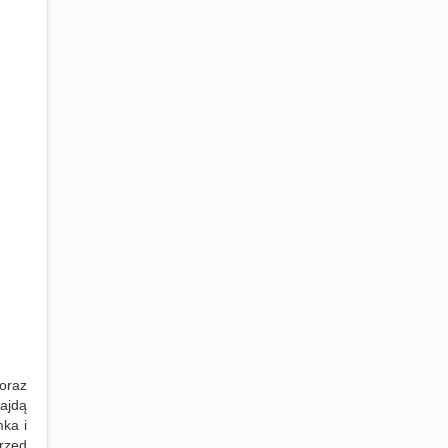
 oraz
najdą
ka i
rzed