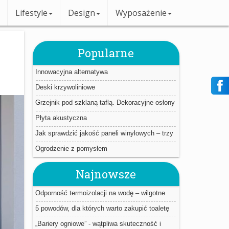
Lifestyle
Design
Wyposażenie
Popularne
Innowacyjna alternatywa
Deski krzywoliniowe
Grzejnik pod szklaną taflą. Dekoracyjne osłony
Płyta akustyczna
Jak sprawdzić jakość paneli winylowych – trzy
proste triki.
Ogrodzenie z pomysłem
Najnowsze
Odporność termoizolacji na wodę – wilgotne
ocieplenie jest jak mokry sweter
5 powodów, dla których warto zakupić toaletę
myjącą
„Bariery ogniowe” - wątpliwa skuteczność i