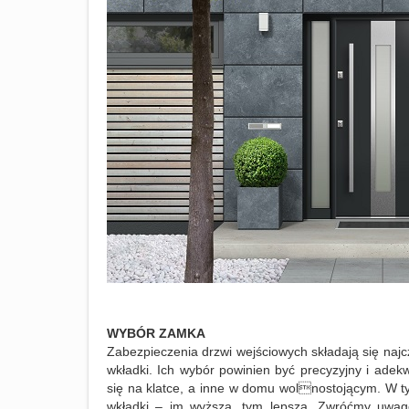
WYBÓR ZAMKA
Zabezpieczenia drzwi wejściowych składają się naj
wkładki. Ich wybór powinien być precyzyjny i adek
się na klatce, a inne w domu wolnostojącym. W t
wkładki – im wyższa, tym lepsza. Zwróćmy uwag