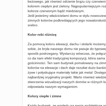
beżowego, jak również odcienie brązu czy czerwieni.
kolorem ciepłym jest zielony. Najpopularniejszym ro
kolorze czerwonym bądź miedzianym.
Jeśli jesteśmy właścicielami domu w stylu nowocze
zimnych kolorów podkreślających jego nowatorskość, tj
srebro.
Kolor robi różnicę
Za pomocą koloru elewacji, dachu i stolarki może
sobie, że bryła naszego domu nie pasuje do typowego
sposób postrzegany. Wystarczy wówczas, że połączy
co da nam efekt tradycyjnej kompozycji, która sama
gościnności. Ten sam budynek pomalowany na zimnie
kolorów na elewacje i dach daje rezultat dużo bardz
żywe i połyskujące materiały takie jak metal. Dostę
najbardziej oryginalny projekt. Warto również wiedz
stworzenia wizualizacji naszych domów w różnych ba
odpowiada naszym wymaganiom.
Kolory ciepłe i zimne
Każdy budynek, ze względu na swoją architekturę oraz