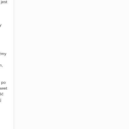
jest
y
aźmy
m,
a po
awet
ść
j