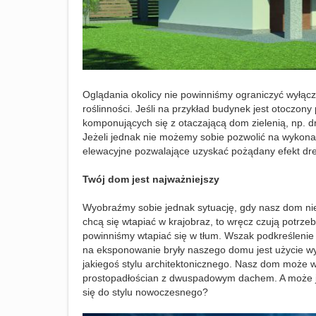
Oglądania okolicy nie powinniśmy ograniczyć wyłącz
roślinności. Jeśli na przykład budynek jest otoczon
komponujących się z otaczającą dom zielenią, np. 
Jeżeli jednak nie możemy sobie pozwolić na wykonani
elewacyjne pozwalające uzyskać pożądany efekt dr
Twój dom jest najważniejszy
Wyobraźmy sobie jednak sytuację, gdy nasz dom nie s
chcą się wtapiać w krajobraz, to wręcz czują potrz
powinniśmy wtapiać się w tłum. Wszak podkreślenie 
na eksponowanie bryły naszego domu jest użycie wy
jakiegoś stylu architektonicznego. Nasz dom może wp
prostopadłościan z dwuspadowym dachem. A może jes
się do stylu nowoczesnego?