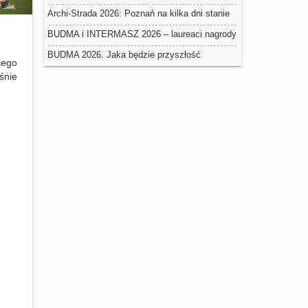
negatywny wpływ na trwałość ociepleń
Archi-Strada 2026: Poznań na kilka dni stanie
się stolicą architektury
BUDMA i INTERMASZ 2026 – laureaci nagrody
Złoty Medal Grupy MTP
BUDMA 2026. Jaka będzie przyszłość
jego
budownictwa w Polsce?
śnie