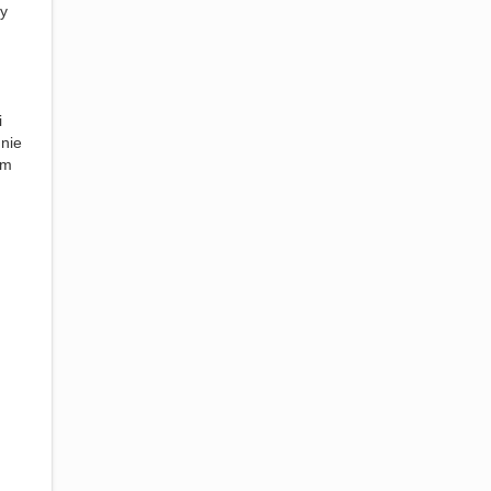
dy
i
 nie
ym