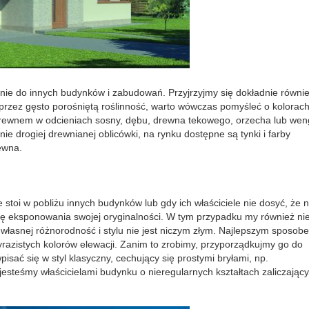
nie do innych budynków i zabudowań. Przyjrzyjmy się dokładnie równi
y przez gęsto porośniętą roślinność, warto wówczas pomyśleć o kolorac
drewnem w odcieniach sosny, dębu, drewna tekowego, orzecha lub wen
e drogiej drewnianej oblicówki, na rynku dostępne są tynki i farby
ewna.
toi w pobliżu innych budynków lub gdy ich właściciele nie dosyć, że n
ebę eksponowania swojej oryginalności. W tym przypadku my również ni
własnej różnorodność i stylu nie jest niczym złym. Najlepszym sposob
razistych kolorów elewacji. Zanim to zrobimy, przyporządkujmy go do
isać się w styl klasyczny, cechujący się prostymi bryłami, np.
teśmy właścicielami budynku o nieregularnych kształtach zaliczając