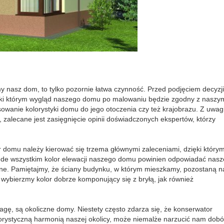
 nasz dom, to tylko pozornie łatwa czynność. Przed podjęciem decyzji
ęki którym wygląd naszego domu po malowaniu będzie zgodny z naszy
owanie kolorystyki domu do jego otoczenia czy też krajobrazu. Z uwag
zalecane jest zasięgnięcie opinii doświadczonych ekspertów, którzy
or domu należy kierować się trzema głównymi zaleceniami, dzięki który
ede wszystkim kolor elewacji naszego domu powinien odpowiadać nas
zne. Pamiętajmy, że ściany budynku, w którym mieszkamy, pozostaną n
o wybierzmy kolor dobrze komponujący się z bryłą, jak również
gę, są okoliczne domy. Niestety często zdarza się, że konserwator
orystyczną harmonią naszej okolicy, może niemalże narzucić nam dobó