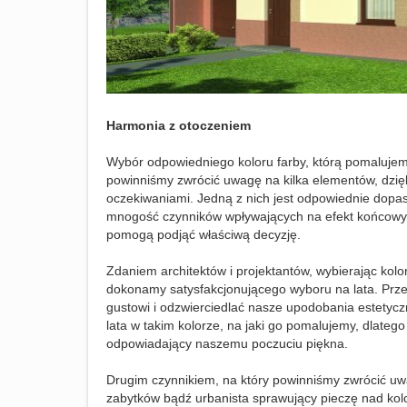
Harmonia z otoczeniem
Wybór odpowiedniego koloru farby, którą pomalujemy
powinniśmy zwrócić uwagę na kilka elementów, dzi
oczekiwaniami. Jedną z nich jest odpowiednie dopas
mnogość czynników wpływających na efekt końcowy, 
pomogą podjąć właściwą decyzję.
Zdaniem architektów i projektantów, wybierając kol
dokonamy satysfakcjonującego wyboru na lata. Prz
gustowi i odzwierciedlać nasze upodobania estetyc
lata w takim kolorze, na jaki go pomalujemy, dlateg
odpowiadający naszemu poczuciu piękna.
Drugim czynnikiem, na który powinniśmy zwrócić uwa
zabytków bądź urbanista sprawujący pieczę nad kol