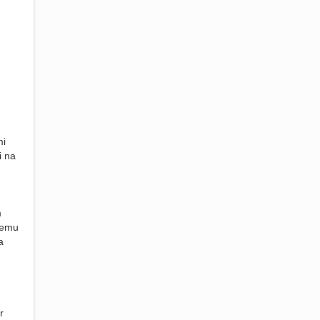
mi
i na
m
zemu
a
r