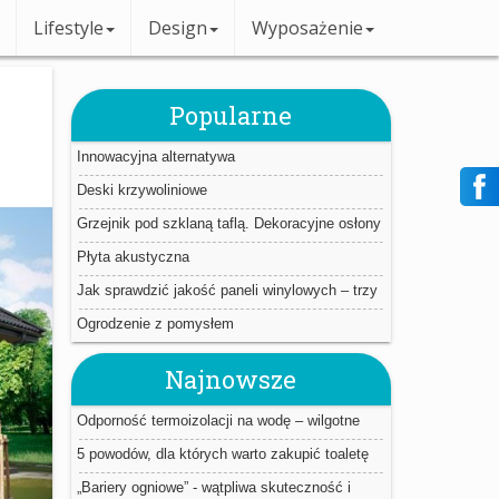
Lifestyle
Design
Wyposażenie
Popularne
Innowacyjna alternatywa
Deski krzywoliniowe
Grzejnik pod szklaną taflą. Dekoracyjne osłony
Płyta akustyczna
Jak sprawdzić jakość paneli winylowych – trzy
proste triki.
Ogrodzenie z pomysłem
Najnowsze
Odporność termoizolacji na wodę – wilgotne
ocieplenie jest jak mokry sweter
5 powodów, dla których warto zakupić toaletę
myjącą
„Bariery ogniowe” - wątpliwa skuteczność i