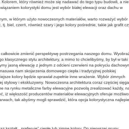
 Kolorem, który również może się nadawać do tego typu budowli, a nie 
związaniem kolorystyki domu jest wybór białej elewacji oraz dachu w
snym, w którym użyto nowoczesnych materiałów, warto rozważyć wybór
. biel, czerń, również szary i jego kolory pośrednie, takie jak grafit cz
my całkowicie zmienić perspektywę postrzegania naszego domu. Wyobr
 klasycznego stylu architektury, a mimo to chcielibyśmy, by był w taki
my jasną elewację z jednym z odcieni czerwieni na pokryciu dachowy
 nasuwa nam skojarzenia domowego ciepła i tradycyjnej polskiej
jsze kolory będzie sprawiał zupełnie inne wrażenie. Wybór zimnych
iej stylowy i ekskluzywny. Nowoczesna architektura coraz częściej sięg
pne na rynku metaliczne farby elewacyjne pozwolą zrealizować każdy, n
ieć, iż większość producentów materiałów elewacyjnych oferuje możliwo
rwach, tak abyśmy mogli sprawdzić, która opcja kolorystyczna najlepie
 kształt, „preferuje” ciepłe lub zimne kolory. Do pierwszej grupy