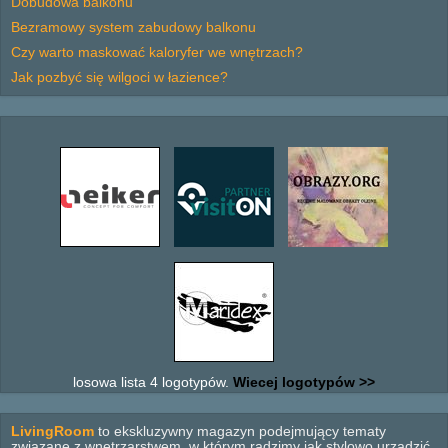
Dobudowa balkonu
Bezramowy system zabudowy balkonu
Czy warto maskować kaloryfer we wnętrzach?
Jak pozbyć się wilgoci w łazience?
losowa lista 4 logotypów.
Wiecej logotypów >>
LivingRoom
to ekskluzywny magazyn podejmujący tematy
związane z wnętrzarstwem, w którym radzimy jak stylowo urządzić