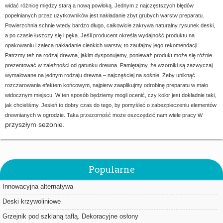
widać różnicę między starą a nową powłoką.
Jednym z najczęstszych błędów
popełnianych przez użytkowników jest nakładanie zbyt grubych warstw preparatu.
Powierzchnia schnie wtedy bardzo długo, całkowicie zakrywa naturalny rysunek deski,
a po czasie łuszczy się i pęka. Jeśli producent określa wydajność produktu na
opakowaniu i zaleca nakładanie cienkich warstw, to zaufajmy jego rekomendacji.
Patrzmy też na rodzaj drewna, jakim dysponujemy, ponieważ produkt może się różnie
prezentować w zależności od gatunku drewna. Pamiętajmy, że wzorniki są zazwyczaj
wymalowane na jednym rodzaju drewna – najczęściej na sośnie. Żeby uniknąć
rozczarowania efektem końcowym, najpierw zaaplikujmy odrobinę preparatu w mało
widocznym miejscu. W ten sposób będziemy mogli ocenić, czy kolor jest dokładnie taki,
jak chcieliśmy.
Jesień to dobry czas do tego, by pomyśleć o zabezpieczeniu elementów
w
drewnianych w ogrodzie. Taka przezorność może oszczędzić nam wiele pracy
przyszłym sezonie.
Popularne
Innowacyjna alternatywa
Deski krzywoliniowe
Grzejnik pod szklaną taflą. Dekoracyjne osłony