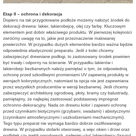
Etap II – ochrona i dekoracja
Dopiero na tak przygotowane podłoże możemy nałożyć środek do
dekoracji drewna: lakier, lakierobejcę, olej czy farbę. Kluczowym
elementem jest dobór właściwego produktu. W pierwszej kolejności
zwróćmy uwagę na to, jakie jest przeznaczenie malowanej
powierzchni. W przypadku dużych elementów bardzo ważna będzie
odpowiednia elastyczność preparatu. Jeśli z kolei chcemy
zabezpieczyć drewniane podłogi, to zastosowany środek powinien
być trwały i odporny na ścieranie. W przypadku lakierów i
lakierobejc bezbarwnych należy pamiętać o tym, że odpowiednią
ochronę przed szkodliwymi promieniami UV zapewnią produkty w
wersjach kolorystycznych, natomiast ta opcja nie jest zapewniana
przez wszystkich producentów w wersji bezbarwnej. Jeśli chcemy
zabezpieczyć architekturę ogrodową, płoty, bramy czy balustrady,
pamiętajmy, że najlepiej zastosować podstawowy impregnat
ochronno-dekoracyjny. Nada on drewnu kolor i zapewni ochronę
przed czynnikami biotycznymi (grzybami, owadami) i abiotycznymi
(czynnikami atmosferycznymi i uszkodzeniami mechanicznymi).
Tego typu preparat nie wymaga bardzo dobrze oszlifowanego
drewna. W przypadku stolarki otworowej, a więc okien i drzwi oraz
podbitek czy mebli ogrodowych, najlepiej użyć lakierobejcy (lazury).