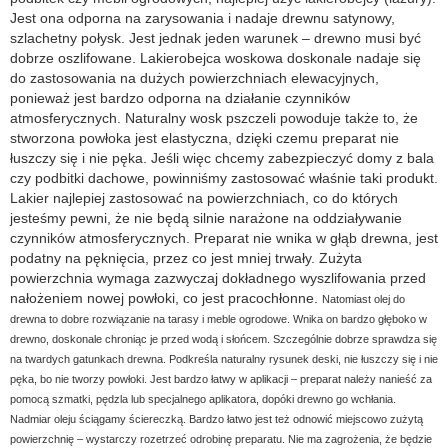
Jest ona odporna na zarysowania i nadaje drewnu satynowy,
szlachetny połysk. Jest jednak jeden warunek – drewno musi być
dobrze oszlifowane. Lakierobejca woskowa doskonale nadaje się
do zastosowania na dużych powierzchniach elewacyjnych,
ponieważ jest bardzo odporna na działanie czynników
atmosferycznych. Naturalny wosk pszczeli powoduje także to, że
stworzona powłoka jest elastyczna, dzięki czemu preparat nie
łuszczy się i nie pęka. Jeśli więc chcemy zabezpieczyć domy z bala
czy podbitki dachowe, powinniśmy zastosować właśnie taki produkt.
Lakier najlepiej zastosować na powierzchniach, co do których
jesteśmy pewni, że nie będą silnie narażone na oddziaływanie
czynników atmosferycznych. Preparat nie wnika w głąb drewna, jest
podatny na pęknięcia, przez co jest mniej trwały. Zużyta
powierzchnia wymaga zazwyczaj dokładnego wyszlifowania przed
nałożeniem nowej powłoki, co jest pracochłonne.
Natomiast olej do
drewna to dobre rozwiązanie na tarasy i meble ogrodowe. Wnika on bardzo głęboko w
drewno, doskonale chroniąc je przed wodą i słońcem. Szczególnie dobrze sprawdza się
na twardych gatunkach drewna. Podkreśla naturalny rysunek deski, nie łuszczy się i nie
pęka, bo nie tworzy powłoki. Jest bardzo łatwy w aplikacji – preparat należy nanieść za
pomocą szmatki, pędzla lub specjalnego aplikatora, dopóki drewno go wchłania.
Nadmiar oleju ściągamy ściereczką. Bardzo łatwo jest też odnowić miejscowo zużytą
powierzchnię – wystarczy rozetrzeć odrobinę preparatu. Nie ma zagrożenia, że będzie