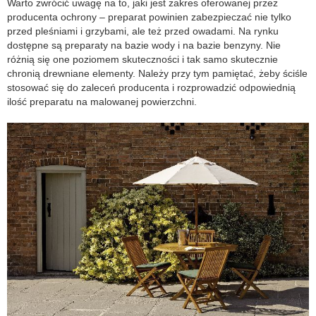
Warto zwrócić uwagę na to, jaki jest zakres oferowanej przez
producenta ochrony – preparat powinien zabezpieczać nie tylko
przed pleśniami i grzybami, ale też przed owadami. Na rynku
dostępne są preparaty na bazie wody i na bazie benzyny. Nie
różnią się one poziomem skuteczności i tak samo skutecznie
chronią drewniane elementy. Należy przy tym pamiętać, żeby ściśle
stosować się do zaleceń producenta i rozprowadzić odpowiednią
ilość preparatu na malowanej powierzchni.