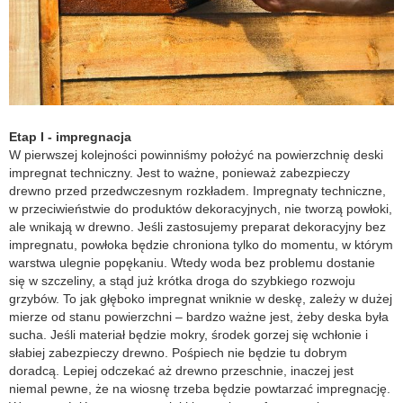
Etap I - impregnacja
W pierwszej kolejności powinniśmy położyć na powierzchnię deski
impregnat techniczny. Jest to ważne, ponieważ zabezpieczy
drewno przed przedwczesnym rozkładem. Impregnaty techniczne,
w przeciwieństwie do produktów dekoracyjnych, nie tworzą powłoki,
ale wnikają w drewno. Jeśli zastosujemy preparat dekoracyjny bez
impregnatu, powłoka będzie chroniona tylko do momentu, w którym
warstwa ulegnie popękaniu. Wtedy woda bez problemu dostanie
się w szczeliny, a stąd już krótka droga do szybkiego rozwoju
grzybów. To jak głęboko impregnat wniknie w deskę, zależy w dużej
mierze od stanu powierzchni – bardzo ważne jest, żeby deska była
sucha. Jeśli materiał będzie mokry, środek gorzej się wchłonie i
słabiej zabezpieczy drewno. Pośpiech nie będzie tu dobrym
doradcą. Lepiej odczekać aż drewno przeschnie, inaczej jest
niemal pewne, że na wiosnę trzeba będzie powtarzać impregnację.