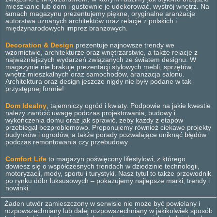
mieszkanie lub dom i gustownie je udekorować, wystrój wnętrz. Na
łamach magazynu prezentujemy piękne, oryginalne aranżacje
autorstwa uznanych architektów oraz relacje z polskich i
międzynarodowych imprez branżowych.
Decoration & Design
prezentuje najnowsze trendy we
wzornictwie, architekturze oraz wnętrzarstwie, a także relacje z
najważniejszych wydarzeń związanych ze światem designu. W
magazynie nie brakuje prezentacji stylowych mebli, sprzętów,
wnętrz mieszkalnych oraz samochodów, aranżacja salonu.
Architektura oraz design jeszcze nigdy nie były podane w tak
przystępnej formie!
Dom Idealny
, tajemniczy ogród i kwiaty. Podpowie na jakie kwestie
należy zwrócić uwagę podczas projektowania, budowy i
wykończenia domu oraz jak sprawić, żeby każdy z etapów
przebiegał bezproblemowo. Proponujemy również ciekawe projekty
budynków i ogrodów, a także porady pozwalające uniknąć błędów
podczas remontowania czy przebudowy.
Comfort Life
to magazyn poświęcony lifestylowi, z którego
dowiesz się o współczesnych trendach w dziedzinie technologii,
motoryzacji, mody, sportu i turystyki. Nasz tytuł to także przewodnik
po rynku dóbr luksusowych – pokazujemy najlepsze marki, trendy i
nowinki.
Żaden utwór zamieszczony w serwisie nie może być powielany i
rozpowszechniany lub dalej rozpowszechniany w jakikolwiek sposób