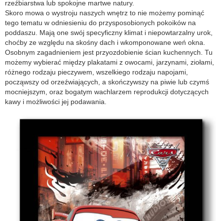
rzeźbiarstwa lub spokojne martwe natury.
Skoro mowa o wystroju naszych wnętrz to nie możemy pominąć
tego tematu w odniesieniu do przysposobionych pokoików na
poddaszu. Mają one swój specyficzny klimat i niepowtarzalny urok,
choćby ze względu na skośny dach i wkomponowane weń okna.
Osobnym zagadnieniem jest przyozdobienie ścian kuchennych. Tu
możemy wybierać między plakatami z owocami, jarzynami, ziołami,
różnego rodzaju pieczywem, wszelkiego rodzaju napojami,
począwszy od orzeźwiających, a skończywszy na piwie lub czymś
mocniejszym, oraz bogatym wachlarzem reprodukcji dotyczących
kawy i możliwości jej podawania.