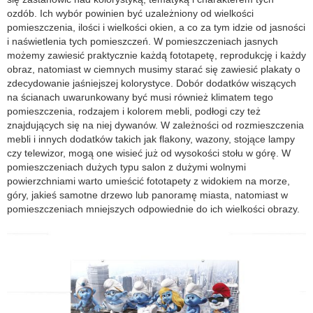
ozdób. Ich wybór powinien być uzależniony od wielkości
pomieszczenia, ilości i wielkości okien, a co za tym idzie od jasności
i naświetlenia tych pomieszczeń. W pomieszczeniach jasnych
możemy zawiesić praktycznie każdą fototapetę, reprodukcję i każdy
obraz, natomiast w ciemnych musimy starać się zawiesić plakaty o
zdecydowanie jaśniejszej kolorystyce. Dobór dodatków wiszących
na ścianach uwarunkowany być musi również klimatem tego
pomieszczenia, rodzajem i kolorem mebli, podłogi czy też
znajdujących się na niej dywanów. W zależności od rozmieszczenia
mebli i innych dodatków takich jak flakony, wazony, stojące lampy
czy telewizor, mogą one wisieć już od wysokości stołu w górę. W
pomieszczeniach dużych typu salon z dużymi wolnymi
powierzchniami warto umieścić fototapety z widokiem na morze,
góry, jakieś samotne drzewo lub panoramę miasta, natomiast w
pomieszczeniach mniejszych odpowiednie do ich wielkości obrazy.