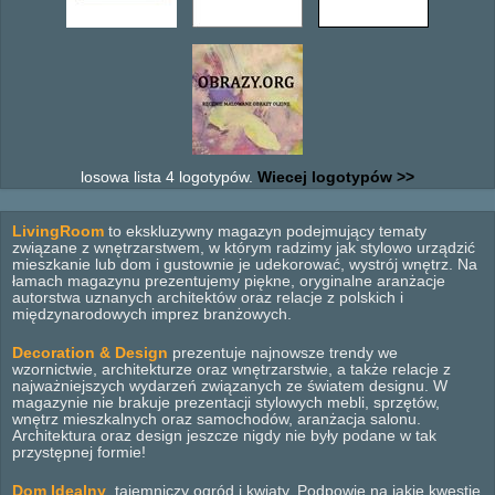
losowa lista 4 logotypów.
Wiecej logotypów >>
LivingRoom
to ekskluzywny magazyn podejmujący tematy
związane z wnętrzarstwem, w którym radzimy jak stylowo urządzić
mieszkanie lub dom i gustownie je udekorować, wystrój wnętrz. Na
łamach magazynu prezentujemy piękne, oryginalne aranżacje
autorstwa uznanych architektów oraz relacje z polskich i
międzynarodowych imprez branżowych.
Decoration & Design
prezentuje najnowsze trendy we
wzornictwie, architekturze oraz wnętrzarstwie, a także relacje z
najważniejszych wydarzeń związanych ze światem designu. W
magazynie nie brakuje prezentacji stylowych mebli, sprzętów,
wnętrz mieszkalnych oraz samochodów, aranżacja salonu.
Architektura oraz design jeszcze nigdy nie były podane w tak
przystępnej formie!
Dom Idealny
, tajemniczy ogród i kwiaty. Podpowie na jakie kwestie