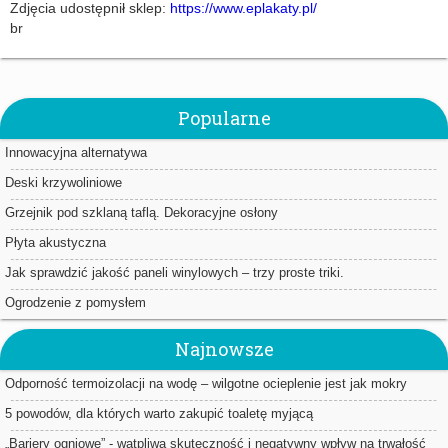
Zdjęcia udostępnił sklep:
https://www.eplakaty.pl/
br
Popularne
Innowacyjna alternatywa
Deski krzywoliniowe
Grzejnik pod szklaną taflą. Dekoracyjne osłony
Płyta akustyczna
Jak sprawdzić jakość paneli winylowych – trzy proste triki.
Ogrodzenie z pomysłem
Najnowsze
Odporność termoizolacji na wodę – wilgotne ocieplenie jest jak mokry
sweter
5 powodów, dla których warto zakupić toaletę myjącą
„Bariery ogniowe” - wątpliwa skuteczność i negatywny wpływ na trwałość