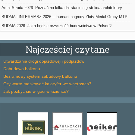
ociepleń
Archi-Strada 2026: Poznań na kilka dni stanie się stolicą architektury
BUDMA i INTERMASZ 2026 – laureaci nagrody Złoty Medal Grupy MTP
BUDMA 2026. Jaka będzie przyszłość budownictwa w Polsce?
Najcześciej czytane
Utwardzanie drogi dojazdowej i podjazdów
Dobudowa balkonu
Bezramowy system zabudowy balkonu
Czy warto maskować kaloryfer we wnętrzach?
Jak pozbyć się wilgoci w łazience?