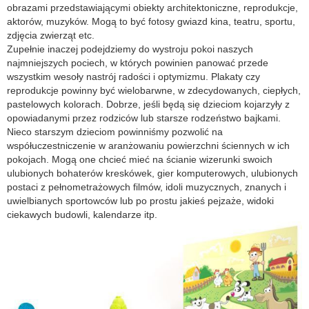
obrazami przedstawiającymi obiekty architektoniczne, reprodukcje,
aktorów, muzyków. Mogą to być fotosy gwiazd kina, teatru, sportu,
zdjęcia zwierząt etc.
Zupełnie inaczej podejdziemy do wystroju pokoi naszych
najmniejszych pociech, w których powinien panować przede
wszystkim wesoły nastrój radości i optymizmu. Plakaty czy
reprodukcje powinny być wielobarwne, w zdecydowanych, ciepłych,
pastelowych kolorach. Dobrze, jeśli będą się dzieciom kojarzyły z
opowiadanymi przez rodziców lub starsze rodzeństwo bajkami.
Nieco starszym dzieciom powinniśmy pozwolić na
współuczestniczenie w aranżowaniu powierzchni ściennych w ich
pokojach. Mogą one chcieć mieć na ścianie wizerunki swoich
ulubionych bohaterów kreskówek, gier komputerowych, ulubionych
postaci z pełnometrażowych filmów, idoli muzycznych, znanych i
uwielbianych sportowców lub po prostu jakieś pejzaże, widoki
ciekawych budowli, kalendarze itp.