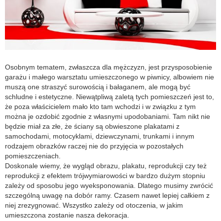
Osobnym tematem, zwłaszcza dla mężczyzn, jest przysposobienie
garażu i małego warsztatu umieszczonego w piwnicy, albowiem nie
muszą one straszyć surowością i bałaganem, ale mogą być
schludne i estetyczne. Niewątpliwą zaletą tych pomieszczeń jest to,
że poza właścicielem mało kto tam wchodzi i w związku z tym
można je ozdobić zgodnie z własnymi upodobaniami. Tam nikt nie
będzie miał za złe, że ściany są obwieszone plakatami z
samochodami, motocyklami, dziewczynami, trunkami i innym
rodzajem obrazków raczej nie do przyjęcia w pozostałych
pomieszczeniach.
Doskonale wiemy, że wygląd obrazu, plakatu, reprodukcji czy też
reprodukcji z efektem trójwymiarowości w bardzo dużym stopniu
zależy od sposobu jego wyeksponowania. Dlatego musimy zwrócić
szczególną uwagę na dobór ramy. Czasem nawet lepiej całkiem z
niej zrezygnować. Wszystko zależy od otoczenia, w jakim
umieszczona zostanie nasza dekoracja.