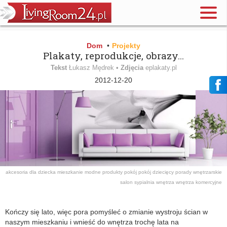
Dom
•
Projekty
Plakaty, reprodukcje, obrazy...
Tekst
Łukasz Mędrek •
Zdjęcia
eplakaty.pl
2012-12-20
akcesoria
dla dziecka
mieszkanie
modne produkty
pokój
pokój dziecięcy
porady wnętrzarskie
salon
sypialnia
wnętrza
wnętrza komercyjne
Kończy się lato, więc pora pomyśleć o zmianie wystroju ścian w
naszym mieszkaniu i wnieść do wnętrza trochę lata na