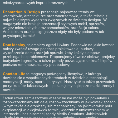
międzynarodowych imprez branżowych.
Decoration & Design
prezentuje najnowsze trendy we
wzornictwie, architekturze oraz wnętrzarstwie, a także relacje z
najważniejszych wydarzeń związanych ze światem designu. W
magazynie nie brakuje prezentacji stylowych mebli, sprzętów,
wnętrz mieszkalnych oraz samochodów, aranżacja salonu.
Architektura oraz design jeszcze nigdy nie były podane w tak
przystępnej formie!
Dom Idealny
, tajemniczy ogród i kwiaty. Podpowie na jakie kwestie
należy zwrócić uwagę podczas projektowania, budowy i
wykończenia domu oraz jak sprawić, żeby każdy z etapów
przebiegał bezproblemowo. Proponujemy również ciekawe projekty
budynków i ogrodów, a także porady pozwalające uniknąć błędów
podczas remontowania czy przebudowy.
Comfort Life
to magazyn poświęcony lifestylowi, z którego
dowiesz się o współczesnych trendach w dziedzinie technologii,
motoryzacji, mody, sportu i turystyki. Nasz tytuł to także przewodnik
po rynku dóbr luksusowych – pokazujemy najlepsze marki, trendy i
nowinki.
Żaden utwór zamieszczony w serwisie nie może być powielany i
rozpowszechniany lub dalej rozpowszechniany w jakikolwiek sposób
(w tym także elektroniczny lub mechaniczny) na jakimkolwiek polu
eksploatacji w jakiejkolwiek formie, włącznie z umieszczaniem w
Internecie - bez pisemnej zgody Media Creations. Jakiekolwiek
użycie lub wykorzystanie utworów w całości lub w części z