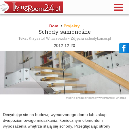
Dom
•
Projekty
Schody samonośne
Tekst
Krzysztof Witaszewski •
Zdjęcia
schodykaiser.pl
2012-12-20
modne produkty
porady wnętrzarskie
wnętrza
Decydując się na budowę wymarzonego domu lub zakup
dwupoziomowego mieszkania, koniecznym elementem
wyposażenia wnętrza stają się schody. Przeglądając strony