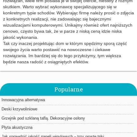
rozwiązań, wiele firm posiada je w swojej ofercie, niestety z różnym
skutkiem. Warto wybrać wykonawcę specjalizującego się w
konkretnym typie schodów. Wybierając firmę należy prosić o zdjęcia
z konkretnych realizacji, nie zadowalając się bajecznymi
wizualizacjami komputerowymi. Unikajmy również ofert najniższych
cenowo, często bywa tak, że w parze z niską ceną idzie niska
jakość wykonania.
Tak czy inaczej projektując dom w którym spędzimy sporą część
swojego życia warto postawić na nowoczesne i ciekawe
rozwiązania. Im bardziej się do tego przyłożymy, tym większa
będzie nasza radość z osiągniętych efektów.
Popularne
Innowacyjna alternatywa
Deski krzywoliniowe
Grzejnik pod szklaną taflą. Dekoracyjne osłony
Płyta akustyczna
Jak sprawdzić jakość paneli winylowych – trzy proste triki.