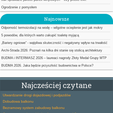
Ogrodzenie z pomysłem
Najnowsze
Odporność termoizolacji na wodę – wilgotne ocieplenie jest jak mokry
sweter
5 powodów, dla których warto zakupić toaletę myjącą
„Bariery ogniowe” - wątpliwa skuteczność i negatywny wpływ na trwałość
ociepleń
Archi-Strada 2026: Poznań na kilka dni stanie się stolicą architektury
BUDMA i INTERMASZ 2026 – laureaci nagrody Złoty Medal Grupy MTP
BUDMA 2026. Jaka będzie przyszłość budownictwa w Polsce?
Najcześciej czytane
Utwardzanie drogi dojazdowej i podjazdów
Dobudowa balkonu
Bezramowy system zabudowy balkonu