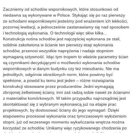
Zaczniemy od schodów wspornikowych, które stosunkowo od
niedawna są wykonywane w Polsce. Stykając się po raz pierwszy
ze schodami wspornikowymi jesteśmy pod wrażeniem ich lekkości,
pozornej lewitacji, a jednocześnie zastanawiamy się nad sposobem
i technologią wykonania. O technologii więc słów kilka…
Konstrukcja nośna schodów jest najczęściej wykonana ze stali,
solidnie zakotwiona w ścianie ten pierwszy etap wykonania
schodów, przenosi wszystkie naprężenia i nadaje stopniom
wymaganą sztywność. Idąc tym tropem to właśnie parametry ścian
są czynnikami decydującymi o możliwości wykonania schodów
wspornikowych w danym budynku czy też mieszkaniu. Nie ma
jednolitych, odgórnie określonych norm, które powinny być
spełnione, a powód ku temu jest jeden – różne rozwiązania
konstrukcji stosowane przez producentów. Jedni wymagają
zbrojonej żelbetowej ściany, inni zaś radzą sobie nawet ze ścianami
z materiałów komórkowych. W takim przypadku najrozsądniej jest
skontaktować się z wybranym wykonawcą już na etapie prac
projektowych, by dostosować ściany do jego wymagań. Dzięki
etapowemu procesowi wykonania oraz tymczasowym wyłożeniom
stopni, już od wczesnego momentu wykańczania wnętrza można
korzystać ze schodów. Unikamy więc ryzykowanego chodzenia po