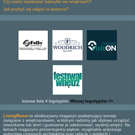
Czy warto maskować kaloryfer we wnętrzach?
Jak pozbyć się wilgoci w łazience?
losowa lista 4 logotypów.
Wiecej logotypów >>
LivingRoom
to ekskluzywny magazyn podejmujący tematy
związane z wnętrzarstwem, w którym radzimy jak stylowo urządzić
mieszkanie lub dom i gustownie je udekorować, wystrój wnętrz. Na
łamach magazynu prezentujemy piękne, oryginalne aranżacje
autorstwa uznanych architektów oraz relacje z polskich i