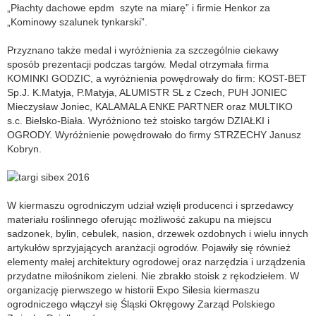
„Płachty dachowe epdm szyte na miarę” i firmie Henkor za
„Kominowy szalunek tynkarski”.
Przyznano także medal i wyróżnienia za szczególnie ciekawy
sposób prezentacji podczas targów. Medal otrzymała firma
KOMINKI GODZIC, a wyróżnienia powędrowały do firm: KOST-BET
Sp.J. K.Matyja, P.Matyja, ALUMISTR SL z Czech, PUH JONIEC
Mieczysław Joniec, KALAMALA ENKE PARTNER oraz MULTIKO
s.c. Bielsko-Biała. Wyróżniono też stoisko targów DZIAŁKI i
OGRODY. Wyróżnienie powędrowało do firmy STRZECHY Janusz
Kobryn.
W kiermaszu ogrodniczym udział wzięli producenci i sprzedawcy
materiału roślinnego oferując możliwość zakupu na miejscu
sadzonek, bylin, cebulek, nasion, drzewek ozdobnych i wielu innych
artykułów sprzyjających aranżacji ogrodów. Pojawiły się również
elementy małej architektury ogrodowej oraz narzędzia i urządzenia
przydatne miłośnikom zieleni. Nie zbrakło stoisk z rękodziełem. W
organizację pierwszego w historii Expo Silesia kiermaszu
ogrodniczego włączył się Śląski Okręgowy Zarząd Polskiego