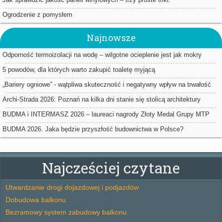
Ogrodzenie z pomysłem
Najnowsze
Odporność termoizolacji na wodę – wilgotne ocieplenie jest jak mokry
sweter
5 powodów, dla których warto zakupić toaletę myjącą
„Bariery ogniowe” - wątpliwa skuteczność i negatywny wpływ na trwałość
ociepleń
Archi-Strada 2026: Poznań na kilka dni stanie się stolicą architektury
BUDMA i INTERMASZ 2026 – laureaci nagrody Złoty Medal Grupy MTP
BUDMA 2026. Jaka będzie przyszłość budownictwa w Polsce?
Najcześciej czytane
Utwardzanie drogi dojazdowej i podjazdów
Dobudowa balkonu
Bezramowy system zabudowy balkonu