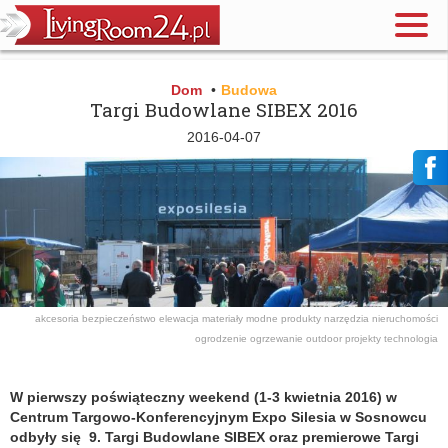
Dom
•
Budowa
Targi Budowlane SIBEX 2016
2016-04-07
akcesoria
bezpieczeństwo
elewacja
materiały
modne produkty
narzędzia
nieruchomości
ogrodzenie
ogrzewanie
outdoor
projekty
technologia
W pierwszy poświąteczny weekend (1-3 kwietnia 2016) w
Centrum Targowo-Konferencyjnym Expo Silesia w Sosnowcu
odbyły się 9. Targi Budowlane SIBEX oraz premierowe Targi