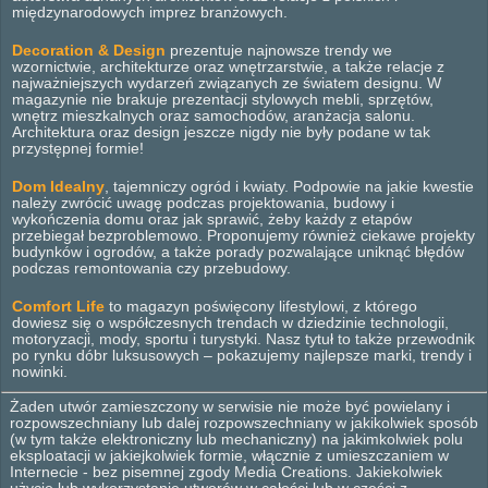
międzynarodowych imprez branżowych.
Decoration & Design
prezentuje najnowsze trendy we
wzornictwie, architekturze oraz wnętrzarstwie, a także relacje z
najważniejszych wydarzeń związanych ze światem designu. W
magazynie nie brakuje prezentacji stylowych mebli, sprzętów,
wnętrz mieszkalnych oraz samochodów, aranżacja salonu.
Architektura oraz design jeszcze nigdy nie były podane w tak
przystępnej formie!
Dom Idealny
, tajemniczy ogród i kwiaty. Podpowie na jakie kwestie
należy zwrócić uwagę podczas projektowania, budowy i
wykończenia domu oraz jak sprawić, żeby każdy z etapów
przebiegał bezproblemowo. Proponujemy również ciekawe projekty
budynków i ogrodów, a także porady pozwalające uniknąć błędów
podczas remontowania czy przebudowy.
Comfort Life
to magazyn poświęcony lifestylowi, z którego
dowiesz się o współczesnych trendach w dziedzinie technologii,
motoryzacji, mody, sportu i turystyki. Nasz tytuł to także przewodnik
po rynku dóbr luksusowych – pokazujemy najlepsze marki, trendy i
nowinki.
Żaden utwór zamieszczony w serwisie nie może być powielany i
rozpowszechniany lub dalej rozpowszechniany w jakikolwiek sposób
(w tym także elektroniczny lub mechaniczny) na jakimkolwiek polu
eksploatacji w jakiejkolwiek formie, włącznie z umieszczaniem w
Internecie - bez pisemnej zgody Media Creations. Jakiekolwiek