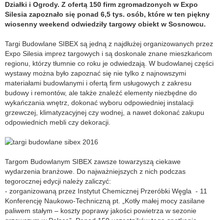
Działki i Ogrody. Z ofertą 150 firm zgromadzonych w Expo
Silesia zapoznało się ponad 6,5 tys. osób, które w ten piękny
wiosenny weekend odwiedziły targowy obiekt w Sosnowcu.
Targi Budowlane SIBEX są jedną z najdłużej organizowanych przez
Expo Silesia imprez targowych i są doskonale znane mieszkańcom
regionu, którzy tłumnie co roku je odwiedzają. W budowlanej części
wystawy można było zapoznać się nie tylko z najnowszymi
materiałami budowlanymi i ofertą firm usługowych z zakresu
budowy i remontów, ale także znaleźć elementy niezbędne do
wykańczania wnętrz, dokonać wyboru odpowiedniej instalacji
grzewczej, klimatyzacyjnej czy wodnej, a nawet dokonać zakupu
odpowiednich mebli czy dekoracji.
Targom Budowlanym SIBEX zawsze towarzyszą ciekawe
wydarzenia branżowe. Do najważniejszych z nich podczas
tegorocznej edycji należy zaliczyć:
- zorganizowaną przez Instytut Chemicznej Przeróbki Węgla - 11
Konferencję Naukowo-Techniczną pt. „Kotły małej mocy zasilane
paliwem stałym – koszty poprawy jakości powietrza w sezonie