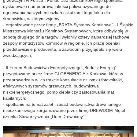
grzewczym w Polsce”. Ponad 150 uczestników tego spotkania
dyskutowało nad poprawą jakości paliwa używanego do
ogrzewania naszych mieszkań i skutkami tego faktu dla
środowiska, w którym żyjemy;
- organizowane przez firmę „BRATA-Systemy Kominowe” - I Śląskie
Mistrzostwa Montażu Kominów Systemowych, które odbyły się w
sobotę drugiego dnia targów i wyłoniły cztery najbardziej fachowe
zespoły montażystów kominów w regionie. Ich pracę oceniali
przedstawiciele producenta, a zawodom przyglądało się wielu
zwiedzających;
- II Forum Budownictwa Energetycznego „Buduj z Energią”
przygotowane przez firmę GLOBENERGIA z Krakowa, która w
przeprowadzała w ich trakcie konsultacje nt. rynku fotovoltaiki,
efektywnych systemów grzewczych, budownictwa
niskoenergetycznego, pomp ciepła czy zastosowania mat
kapilarnych;
- spotkanie na temat zalet i zasad budownictwa drewnianego
mieszkaniowego zorganizowane przez firmę DREWDOM-Mętel -
członka Stowarzyszenia „Dom Drewniany”.