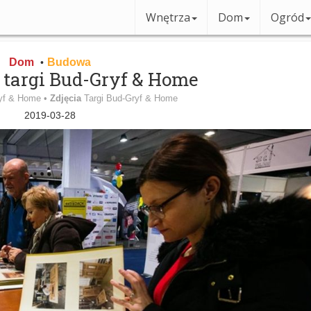
Wnętrza
Dom
Ogród
Dom
Budowa
•
. targi Bud-Gryf & Home
ryf & Home •
Zdjęcia
Targi Bud-Gryf & Home
2019-03-28