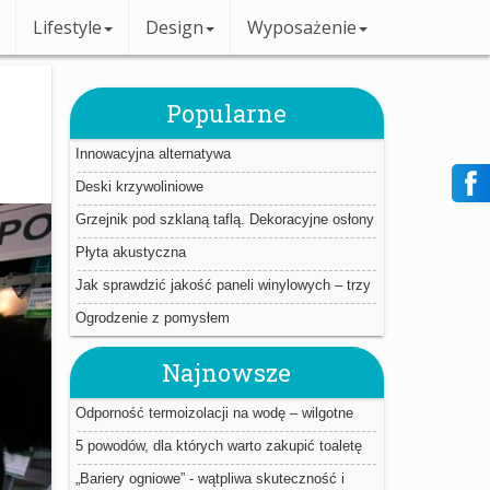
Lifestyle
Design
Wyposażenie
Popularne
Innowacyjna alternatywa
Deski krzywoliniowe
Grzejnik pod szklaną taflą. Dekoracyjne osłony
Płyta akustyczna
Jak sprawdzić jakość paneli winylowych – trzy
proste triki.
Ogrodzenie z pomysłem
Najnowsze
Odporność termoizolacji na wodę – wilgotne
ocieplenie jest jak mokry sweter
5 powodów, dla których warto zakupić toaletę
myjącą
„Bariery ogniowe” - wątpliwa skuteczność i