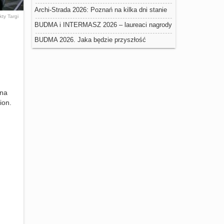
negatywny wpływ na trwałość ociepleń
Archi-Strada 2026: Poznań na kilka dni stanie
kty
Targi
się stolicą architektury
BUDMA i INTERMASZ 2026 – laureaci nagrody
Złoty Medal Grupy MTP
BUDMA 2026. Jaka będzie przyszłość
budownictwa w Polsce?
 na
ion.