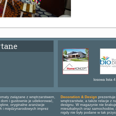
ytane
losowa lista 4
ematy związane z wnętrzarstwem,
Decoration & Design
prezentuje 
b dom i gustownie je udekorować,
wnętrzarstwie, a także relacje z
ękne, oryginalne aranżacje
designu. W magazynie nie brakuje
ich i międzynarodowych imprez
mieszkalnych oraz samochodów, ar
nigdy nie były podane w tak przys