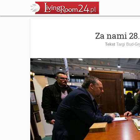
Za nami 28
Tekst
Targi Bud-G