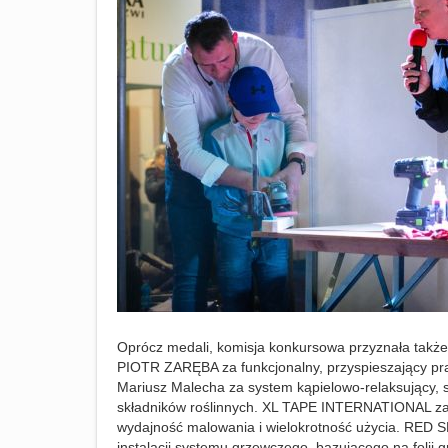
Oprócz medali, komisja konkursowa przyznała takż
PIOTR ZARĘBA za funkcjonalny, przyspieszający 
Mariusz Malecha za system kąpielowo-relaksujący, s
składników roślinnych. XL TAPE INTERNATIONAL za w
wydajność malowania i wielokrotność użycia. RED 
instalacji systemu grzewczego, bazującego na folii g