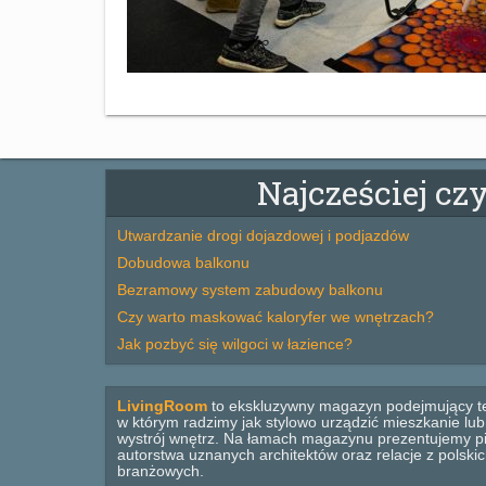
Najcześciej cz
Utwardzanie drogi dojazdowej i podjazdów
Dobudowa balkonu
Bezramowy system zabudowy balkonu
Czy warto maskować kaloryfer we wnętrzach?
Jak pozbyć się wilgoci w łazience?
LivingRoom
to ekskluzywny magazyn podejmujący t
w którym radzimy jak stylowo urządzić mieszkanie lu
wystrój wnętrz. Na łamach magazynu prezentujemy pi
autorstwa uznanych architektów oraz relacje z polsk
branżowych.