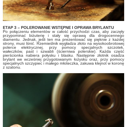
ETAP 3 – POLEROWANIE WSTĘPNE I OPRAWA BRYLANTU
Po połączeniu elementów w całość przychodzi czas, aby zaczęły
przypominać biżuterię i stały się oprawą dla drogocennego
diamentu. Jednak, jeśli ten ma prezentować się pięknie z każdej
strony, musi lśnić. Rzemieślnik wygładza złoto na wysokoobrotowej
polerce elektrycznej, przy pomocy specjalnych szczotek,
wałeczków, past i szwabli (ścierniwa polerskie). Każda część
pierścionka nabiera połysku i blasku. Następnie złotnik osadza
brylant we wcześniej przygotowanym łożysku oraz, przy pomocy
specjalnych szczypiec i małego młoteczka, zakuwa klejnot w koronę
z szatonu.