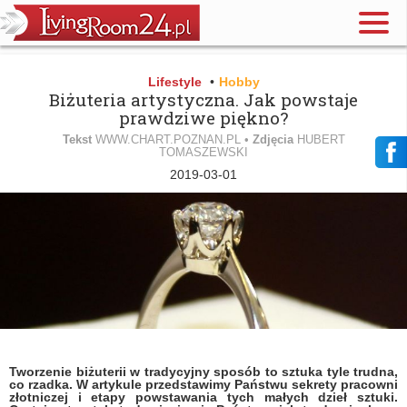
Lifestyle
•
Hobby
Biżuteria artystyczna. Jak powstaje
prawdziwe piękno?
Tekst
WWW.CHART.POZNAN.PL •
Zdjęcia
HUBERT
TOMASZEWSKI
2019-03-01
Tworzenie biżuterii w tradycyjny sposób to sztuka tyle trudna,
co rzadka. W artykule przedstawimy Państwu sekrety pracowni
złotniczej i etapy powstawania tych małych dzieł sztuki.