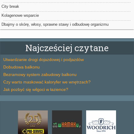
City break
Kolagenowe wsparcie
Dbajmy o skórę, włosy, sprawne stawy i odbudowę organizmu
Najcześciej czytane
Utwardzanie drogi dojazdowej i podjazdów
Dobudowa balkonu
Bezramowy system zabudowy balkonu
Czy warto maskować kaloryfer we wnętrzach?
Jak pozbyć się wilgoci w łazience?