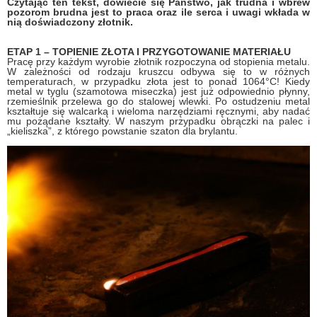
Czytając ten tekst, dowiecie się Państwo, jak trudna i wbrew
pozorom brudna jest to praca oraz ile serca i uwagi wkłada w
nią doświadczony złotnik.
ETAP 1 – TOPIENIE ZŁOTA I PRZYGOTOWANIE MATERIAŁU
Pracę przy każdym wyrobie złotnik rozpoczyna od stopienia metalu.
W zależności od rodzaju kruszcu odbywa się to w różnych
temperaturach, w przypadku złota jest to ponad 1064°C! Kiedy
metal w tyglu (szamotowa miseczka) jest już odpowiednio płynny,
rzemieślnik przelewa go do stalowej wlewki. Po ostudzeniu metal
kształtuje się walcarką i wieloma narzędziami ręcznymi, aby nadać
mu pożądane kształty. W naszym przypadku obrączki na palec i
„kieliszka”, z którego powstanie szaton dla brylantu.