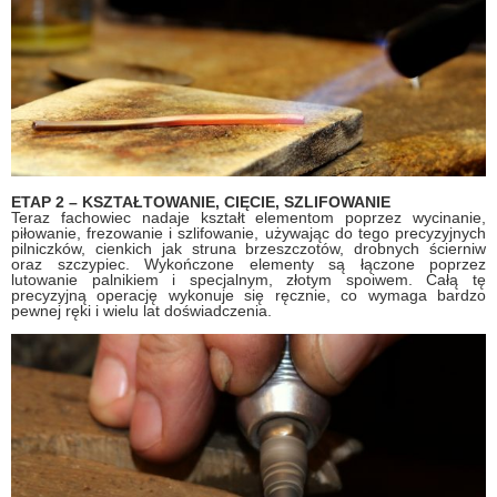
ETAP 2 – KSZTAŁTOWANIE, CIĘCIE, SZLIFOWANIE
Teraz fachowiec nadaje kształt elementom poprzez wycinanie,
piłowanie, frezowanie i szlifowanie, używając do tego precyzyjnych
pilniczków, cienkich jak struna brzeszczotów, drobnych ścierniw
oraz szczypiec. Wykończone elementy są łączone poprzez
lutowanie palnikiem i specjalnym, złotym spoiwem. Całą tę
precyzyjną operację wykonuje się ręcznie, co wymaga bardzo
pewnej ręki i wielu lat doświadczenia.