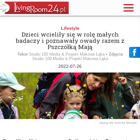
Lifestyle
Dzieci wcieliły się w rolę małych
badaczy i poznawały owady razem z
Pszczółką Mają
Tekst
Studio 100 Media & Projekt Makowa Łąka •
Zdjęcia
Studio 100 Media & Projekt Makowa Łąka
2022-07-26
dialog
dla dziecka
lifestyle