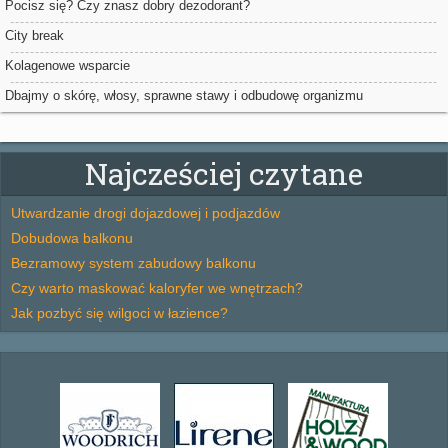
Pocisz się? Czy znasz dobry dezodorant?
City break
Kolagenowe wsparcie
Dbajmy o skórę, włosy, sprawne stawy i odbudowę organizmu
Najcześciej czytane
Utwardzanie drogi dojazdowej i podjazdów
Dobudowa balkonu
Bezramowy system zabudowy balkonu
Czy warto maskować kaloryfer we wnętrzach?
Jak pozbyć się wilgoci w łazience?