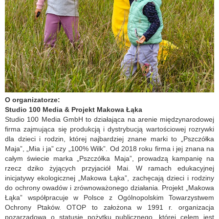
O organizatorze:
Studio 100 Media & Projekt Makowa Łąka
Studio 100 Media GmbH to działająca na arenie międzynarodowej
firma zajmująca się produkcją i dystrybucją wartościowej rozrywki
dla dzieci i rodzin, której najbardziej znane marki to „Pszczółka
Maja”, „Mia i ja” czy „100% Wilk”. Od 2018 roku firma i jej znana na
całym świecie marka „Pszczółka Maja”, prowadzą kampanię na
rzecz dziko żyjących przyjaciół Mai. W ramach edukacyjnej
inicjatywy ekologicznej „Makowa Łąka”, zachęcają dzieci i rodziny
do ochrony owadów i zrównoważonego działania. Projekt „Makowa
Łąka” współpracuje w Polsce z Ogólnopolskim Towarzystwem
Ochrony Ptaków. OTOP to założona w 1991 r. organizacja
pozarządowa o statusie pożytku publicznego, której celem jest