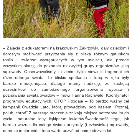
– Zajęcia z edukatorami na krakowskim Zakrzówku dały dzieciom i
dorosłym możliwość przyjrzenia się z bliska różnym gatunkom
roślin i zwierząt występujących w tym miejscu, ale przede
wszystkim okazję do poznania niezwykłej grupy organizmów, jaką
są owady. Obserwowaliśmy z dziećmi tylko niewielki fragment ich
różnorodnego świata. Te bliskie spotkania z lupą w ręku były
bardzo emocjonujące, dlatego mamy nadzieję, że zachęcą
uczestników do samodzielnego organizowania wypraw i
poznawania świata owadów – mówi Hanna Rachwald, Koordynator
programów edukacyjnych, OTOP i dodaje – To bardzo ważny cel
kampanii Owadzie Lato, którą prowadzimy pod hasłem "Poznaj,
polub, chroń".Z naszego otoczenia znikają miejsca potrzebne im do
życia –naturalne lasy iłąkipełne kwiatów.Świadomość tego, jak
bardzo ważne dla całego świata przyrody (i człowieka) są owady,
pomoże je chronić. I tego warto uczyć od najmłodszych lat.