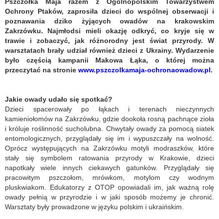
Pszczółka Maja razem z Ogólnopolskim Towarzystwem
Ochrony Ptaków, zaprosiła dzieci do wspólnej obserwacji i
poznawania dziko żyjących owadów na krakowskim
Zakrzówku. Najmłodsi mieli okazję odkryć, co kryje się w
trawie i zobaczyć, jak różnorodny jest świat przyrody. W
warsztatach brały udział również dzieci z Ukrainy. Wydarzenie
było częścią kampanii Makowa Łąka, o której można
przeczytać na stronie
www.pszczolkamaja-ochronaowadow.pl
.
Jakie owady udało się spotkać?
Dzieci spacerowały po łąkach i terenach nieczynnych
kamieniołomów na Zakrzówku, gdzie dookoła rosną pachnące zioła
i króluje roślinność sucholubna. Chwytały owady za pomocą siatek
entomologicznych, przyglądały się im i wypuszczały na wolność.
Oprócz występujących na Zakrzówku motyli modraszków, które
stały się symbolem ratowania przyrody w Krakowie, dzieci
napotkały wiele innych ciekawych gatunków. Przyglądały się
pracowitym pszczołom, mrówkom, motylom czy wodnym
pluskwiakom. Edukatorzy z OTOP opowiadali im, jak ważną rolę
owady pełnią w przyrodzie i w jaki sposób możemy je chronić.
Warsztaty były prowadzone w języku polskim i ukraińskim.