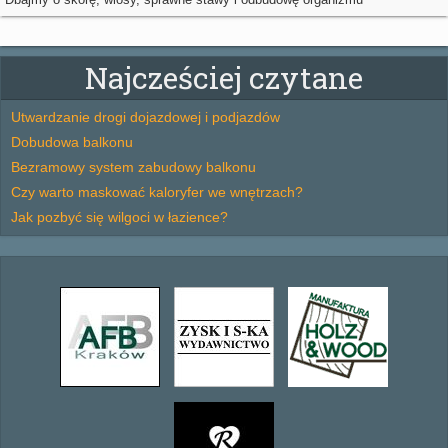
Najcześciej czytane
Utwardzanie drogi dojazdowej i podjazdów
Dobudowa balkonu
Bezramowy system zabudowy balkonu
Czy warto maskować kaloryfer we wnętrzach?
Jak pozbyć się wilgoci w łazience?