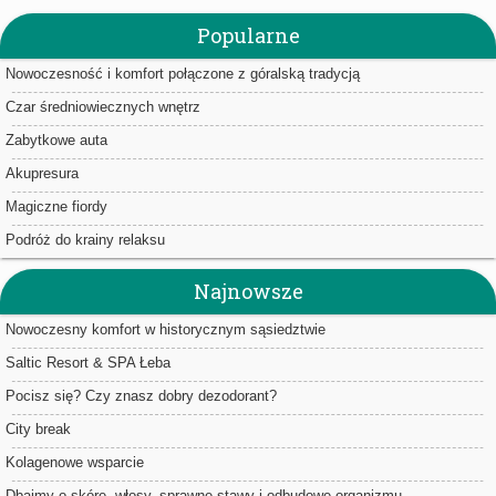
Popularne
Nowoczesność i komfort połączone z góralską tradycją
Czar średniowiecznych wnętrz
Zabytkowe auta
Akupresura
Magiczne fiordy
Podróż do krainy relaksu
Najnowsze
Nowoczesny komfort w historycznym sąsiedztwie
Saltic Resort & SPA Łeba
Pocisz się? Czy znasz dobry dezodorant?
City break
Kolagenowe wsparcie
Dbajmy o skórę, włosy, sprawne stawy i odbudowę organizmu