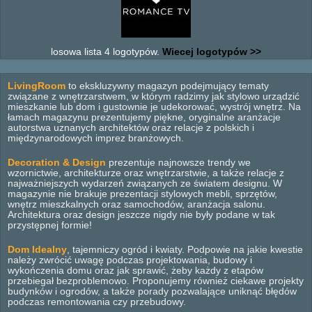
losowa lista 4 logotypów.
Wiecej logotypów >>
LivingRoom
to ekskluzywny magazyn podejmujący tematy
związane z wnętrzarstwem, w którym radzimy jak stylowo urządzić
mieszkanie lub dom i gustownie je udekorować, wystrój wnętrz. Na
łamach magazynu prezentujemy piękne, oryginalne aranżacje
autorstwa uznanych architektów oraz relacje z polskich i
międzynarodowych imprez branżowych.
Decoration & Design
prezentuje najnowsze trendy we
wzornictwie, architekturze oraz wnętrzarstwie, a także relacje z
najważniejszych wydarzeń związanych ze światem designu. W
magazynie nie brakuje prezentacji stylowych mebli, sprzętów,
wnętrz mieszkalnych oraz samochodów, aranżacja salonu.
Architektura oraz design jeszcze nigdy nie były podane w tak
przystępnej formie!
Dom Idealny
, tajemniczy ogród i kwiaty. Podpowie na jakie kwestie
należy zwrócić uwagę podczas projektowania, budowy i
wykończenia domu oraz jak sprawić, żeby każdy z etapów
przebiegał bezproblemowo. Proponujemy również ciekawe projekty
budynków i ogrodów, a także porady pozwalające uniknąć błędów
podczas remontowania czy przebudowy.