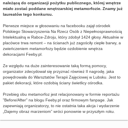
należącą do organizacji pożytku publicznego, której wnętrze
miało zostać poddane wnętrzarskiej metamorfozie. Znamy już
laureatów tego konkursu.
Pierwsze miejsce w głosowaniu na facebooku zajął ośrodek
Polskiego Stowarzyszenia Na Rzecz Osób z Niepełnosprawnością
Intelektualną w Rabce-Zdroju, który zdobył 1424 głosy. Aktualnie w
placówce trwa remont – na ścianach już zagościły ciepłe barwy, a
zwieńczeniem metamorfozy będzie ozdobienie wnętrza
dekoracjami Feeby.pl.
Ze względu na duże zainteresowanie taką formą pomocy,
organizator zdecydował się przyznać również II nagrodę, jaka
powędrowała do Warsztatów Terapii Zajęciowej w Lubsku. Jest to
pakiet dekoracji, które ozdobią ściany świetlicy ośrodka.
Przebieg obu metamorfoz jest relacjonowany w formie reportażu
"Before/After" na blogu Feeby.pl oraz firmowym fanpage. Jak
zapewniają organizatorzy, to nie ostatnia taka akcja i wydarzenie
„Dajemy obraz marzeniom” wróci ponownie w przyszłym roku.