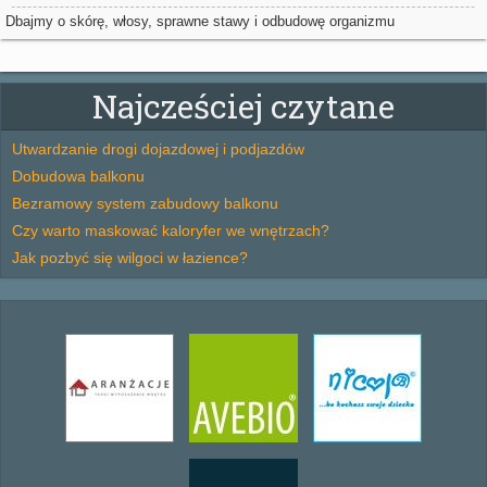
Dbajmy o skórę, włosy, sprawne stawy i odbudowę organizmu
Najcześciej czytane
Utwardzanie drogi dojazdowej i podjazdów
Dobudowa balkonu
Bezramowy system zabudowy balkonu
Czy warto maskować kaloryfer we wnętrzach?
Jak pozbyć się wilgoci w łazience?