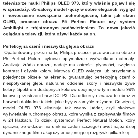
telewizorze marki Philips OLED 973, który właśnie pojawił się
w sprzedaży. 65-calowy model łączy w sobie elegancki wygląd
i nowoczesne rozwiązania technologiczne, takie jak ekran
OLED, procesor obrazu P5 Perfect Picture czy system
Ambilight z trójstronnym podświetleniem. To nowa jakość
oglądania telewizji, która ożywi każdy salon.
Perfekcyjna czerń i niezwykła głębia obrazu
Opatentowany przez markę Philips procesor przetwarzania obrazu
P5 Perfect Picture cyfrowo optymalizuje wyświetlane materiały.
Analizuje źródło obrazu, nadaje mu ostrości, płynności, zwiększa
kontrast i ożywia kolory. Matryca OLED wyłącza lub przyciemnia
pojedyncze piksele na ekranie, gwarantując perfekcyjną czerń o
niespotykanej głębi, naturalne odcienie skóry i niezwykle żywe
kolory. Spektrum dostępnych kolorów obejmuje w tym modelu 99%
kinowej przestrzeni barw DCI-P3. Dla odbiorcy oznacza to obraz w
barwach dokładnie takich, jakie były w zamyśle reżysera. Co więcej,
model OLED 973 eliminuje tak zwany judder, czyli skokowe
wyświetlanie ruchomego obrazu, które wynika z zapisywania filmów
w 24 klatkach. To dzięki systemowi Perfect Natural Motion, który
sprawia, że widzowi nie umknie żaden szczegół nawet najbardziej
dynamicznego filmu akcji czy emocjonującej rozgrywki piłkarskiej.