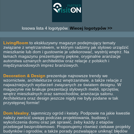
losowa lista 4 logotypów.
Wiecej logotypów >>
LivingRoom
to ekskluzywny magazyn podejmujący tematy
związane z wnętrzarstwem, w którym radzimy jak stylowo urządzić
mieszkanie lub dom i gustownie je udekorować, wystrój wnętrz. Na
łamach magazynu prezentujemy piękne, oryginalne aranżacje
autorstwa uznanych architektów oraz relacje z polskich i
międzynarodowych imprez branżowych.
Decoration & Design
prezentuje najnowsze trendy we
wzornictwie, architekturze oraz wnętrzarstwie, a także relacje z
najważniejszych wydarzeń związanych ze światem designu. W
magazynie nie brakuje prezentacji stylowych mebli, sprzętów,
wnętrz mieszkalnych oraz samochodów, aranżacja salonu.
Architektura oraz design jeszcze nigdy nie były podane w tak
przystępnej formie!
Dom Idealny
, tajemniczy ogród i kwiaty. Podpowie na jakie kwestie
należy zwrócić uwagę podczas projektowania, budowy i
wykończenia domu oraz jak sprawić, żeby każdy z etapów
przebiegał bezproblemowo. Proponujemy również ciekawe projekty
budynków i ogrodów, a także porady pozwalające uniknąć błędów