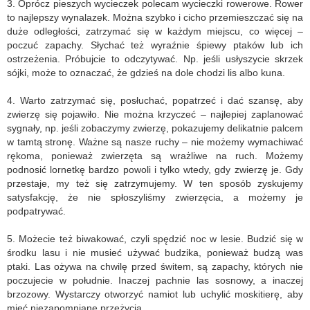
3. Oprócz pieszych wycieczek polecam wycieczki rowerowe. Rower
to najlepszy wynalazek. Można szybko i cicho przemieszczać się na
duże odległości, zatrzymać się w każdym miejscu, co więcej –
poczuć zapachy. Słychać też wyraźnie śpiewy ptaków lub ich
ostrzeżenia. Próbujcie to odczytywać. Np. jeśli usłyszycie skrzek
sójki, może to oznaczać, że gdzieś na dole chodzi lis albo kuna.
4. Warto zatrzymać się, posłuchać, popatrzeć i dać szansę, aby
zwierzę się pojawiło. Nie można krzyczeć – najlepiej zaplanować
sygnały, np. jeśli zobaczymy zwierzę, pokazujemy delikatnie palcem
w tamtą stronę. Ważne są nasze ruchy – nie możemy wymachiwać
rękoma, ponieważ zwierzęta są wrażliwe na ruch. Możemy
podnosić lornetkę bardzo powoli i tylko wtedy, gdy zwierzę je. Gdy
przestaje, my też się zatrzymujemy. W ten sposób zyskujemy
satysfakcję, że nie spłoszyliśmy zwierzęcia, a możemy je
podpatrywać.
5. Możecie też biwakować, czyli spędzić noc w lesie. Budzić się w
środku lasu i nie musieć używać budzika, ponieważ budzą was
ptaki. Las ożywa na chwilę przed świtem, są zapachy, których nie
poczujecie w południe. Inaczej pachnie las sosnowy, a inaczej
brzozowy. Wystarczy otworzyć namiot lub uchylić moskitierę, aby
mieć niezapomniane przeżycia.