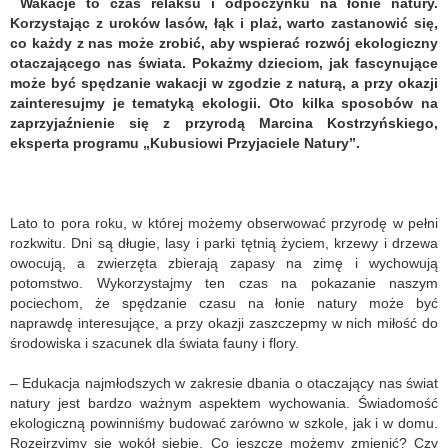
Wakacje to czas relaksu i odpoczynku na łonie natury.
Korzystając z uroków lasów, łąk i plaż, warto zastanowić się,
co każdy z nas może zrobić, aby wspierać rozwój ekologiczny
otaczającego nas świata. Pokażmy dzieciom, jak fascynujące
może być spędzanie wakacji w zgodzie z naturą, a przy okazji
zainteresujmy je tematyką ekologii. Oto kilka sposobów na
zaprzyjaźnienie się z przyrodą Marcina Kostrzyńskiego,
eksperta programu „Kubusiowi Przyjaciele Natury”.
Lato to pora roku, w której możemy obserwować przyrodę w pełni
rozkwitu. Dni są długie, lasy i parki tętnią życiem, krzewy i drzewa
owocują, a zwierzęta zbierają zapasy na zimę i wychowują
potomstwo. Wykorzystajmy ten czas na pokazanie naszym
pociechom, że spędzanie czasu na łonie natury może być
naprawdę interesujące, a przy okazji zaszczepmy w nich miłość do
środowiska i szacunek dla świata fauny i flory.
– Edukacja najmłodszych w zakresie dbania o otaczający nas świat
natury jest bardzo ważnym aspektem wychowania. Świadomość
ekologiczną powinniśmy budować zarówno w szkole, jak i w domu.
Rozejrzyjmy się wokół siebie. Co jeszcze możemy zmienić? Czy