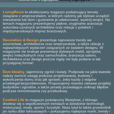
LivingRoom
to ekskluzywny magazyn podejmujący tematy
związane z wnętrzarstwem, w którym radzimy jak stylowo urządzić
mieszkanie lub dom i gustownie je udekorować, wystrój wnętrz. Na
łamach magazynu prezentujemy piękne, oryginalne aranżacje
autorstwa uznanych architektów oraz relacje z polskich i
międzynarodowych imprez branżowych.
Decoration & Design
prezentuje najnowsze trendy we
wzornictwie, architekturze oraz wnętrzarstwie, a także relacje z
najważniejszych wydarzeń związanych ze światem designu. W
magazynie nie brakuje prezentacji stylowych mebli, sprzętów,
wnętrz mieszkalnych oraz samochodów, aranżacja salonu.
Architektura oraz design jeszcze nigdy nie były podane w tak
przystępnej formie!
Dom Idealny
, tajemniczy ogród i kwiaty. Podpowie na jakie kwestie
należy zwrócić uwagę podczas projektowania, budowy i
wykończenia domu oraz jak sprawić, żeby każdy z etapów
przebiegał bezproblemowo. Proponujemy również ciekawe projekty
budynków i ogrodów, a także porady pozwalające uniknąć błędów
podczas remontowania czy przebudowy.
Comfort Life
to magazyn poświęcony lifestylowi, z którego
dowiesz się o współczesnych trendach w dziedzinie technologii,
motoryzacji, mody, sportu i turystyki. Nasz tytuł to także przewodnik
po rynku dóbr luksusowych – pokazujemy najlepsze marki, trendy i