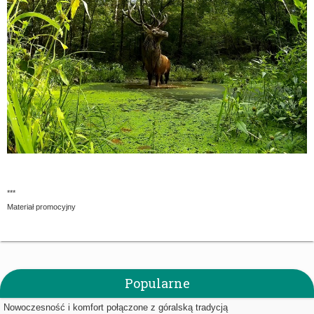
***
Materiał promocyjny
Popularne
Nowoczesność i komfort połączone z góralską tradycją