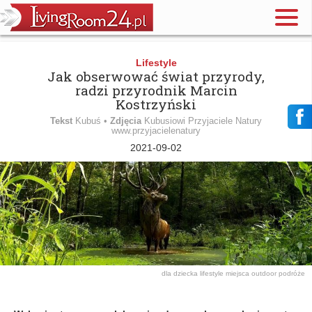
Lifestyle
Jak obserwować świat przyrody,
radzi przyrodnik Marcin
Kostrzyński
Tekst
Kubuś •
Zdjęcia
Kubusiowi Przyjaciele Natury
www.przyjacielenatury
2021-09-02
dla dziecka
lifestyle
miejsca
outdoor
podróże