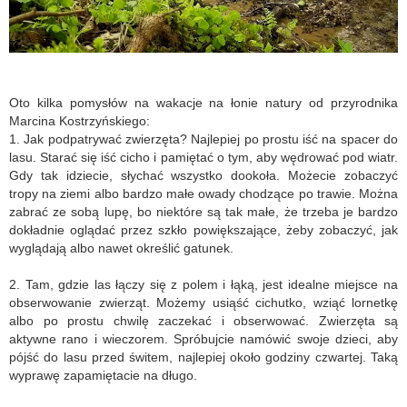
Oto kilka pomysłów na wakacje na łonie natury od przyrodnika
Marcina Kostrzyńskiego:
1. Jak podpatrywać zwierzęta? Najlepiej po prostu iść na spacer do
lasu. Starać się iść cicho i pamiętać o tym, aby wędrować pod wiatr.
Gdy tak idziecie, słychać wszystko dookoła. Możecie zobaczyć
tropy na ziemi albo bardzo małe owady chodzące po trawie. Można
zabrać ze sobą lupę, bo niektóre są tak małe, że trzeba je bardzo
dokładnie oglądać przez szkło powiększające, żeby zobaczyć, jak
wyglądają albo nawet określić gatunek.
2. Tam, gdzie las łączy się z polem i łąką, jest idealne miejsce na
obserwowanie zwierząt. Możemy usiąść cichutko, wziąć lornetkę
albo po prostu chwilę zaczekać i obserwować. Zwierzęta są
aktywne rano i wieczorem. Spróbujcie namówić swoje dzieci, aby
pójść do lasu przed świtem, najlepiej około godziny czwartej. Taką
wyprawę zapamiętacie na długo.