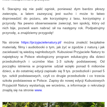
6. Starajmy się nie palić ognisk, ponieważ dym bardzo płoszy
zwierzęta, a latem zazwyczaj jest sucho i może to łatwo
doprowadzić do pożaru, ale korzystajmy z lasu, korzystajmy z
przyrody. Na pewno obserwowanie zwierząt, ten spokój, który od
nich bije, pozwoli wam nabrać sił na następny rok. Podpatrujmy
przyrodę, a znajdziemy przygodę!
Na stronie
https://przyjacielenatury.pl/
można znaleźć bezpłatne
materiały, filmy i audiobooki o tym, jak żyć w zgodzie z naturą i jak
zaciekawić tą wiedzą najmłodszych. Kubusiowi Przyjaciele Natury to
największy w Polsce ekologiczny program edukacyjny dla dzieci
przedszkolnych i uczniów klas 1-3 szkoły podstawowej. Od
początku istnienia w programie udział wzięło ponad 6 milionów
dzieci, a do ostatniej edycji zapisało się 9 tys. przedszkoli i ponad 5
tys. szkół podstawowych, czyli co drugie przedszkole i co trzecia
szkoła podstawowa w Polsce. Zapisy do nowej edycji Kubusiowych
Przyjaciół Natury wystartują we wrześniu, a informacje o rekrutacji
znajdą się na stronie
www.