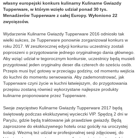
własny europejski konkurs kulinarny Kulinarne Gwiazdy
Tupperware, w którym wzięło udział ponad 30 tys.
Menadżerów Tupperware z całej Europy. Wyłoniono 22
zwycięzców.
Wydarzenie Kulinarne Gwiazdy Tupperware 2016 odniosło tak
wielki sukces, że Tupperware ponownie zorganizował konkurs w
roku 2017. W zeszłorocznej edycji konkursu uczestnicy zostali
poproszeni o przygotowanie jednego oryginalnego dania głównego.
Aby wziąć udział w tegorocznym konkursie, uczestnicy będą musieli
przygotować jeden oryginalny deser dla czterech do sześciu osób.
Przepis musi być gotowy w przeciągu godziny, od momentu wejścia
do kuchni do momentu serwowania. Aby zademonstrować, jak
Tupperware czyni życie w kuchni łatwiejszym, do przygotowania
przepisu zostaną również wykorzystane najlepsze produkty
kulinarne proponowane przez Tupperware.
Swoje zwycięstwo Kulinarne Gwiazdy Tupperware 2017 będą
świętowały podczas ekskluzywnej wycieczki VIP. Spędzą 2 dni w
Paryżu, gdzie będą traktowane jak prawdziwe gwiazdy. Będą
zaproszone do ekskluzywnego hotelu oraz gościły na uroczystej
kolacji. Wezmą też udział w profesjonalnej sesji zdjęciowej, do