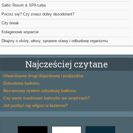
Saltic Resort & SPA Łeba
Pocisz się? Czy znasz dobry dezodorant?
City break
Kolagenowe wsparcie
Dbajmy o skórę, włosy, sprawne stawy i odbudowę organizmu
Najcześciej czytane
Utwardzanie drogi dojazdowej i podjazdów
Dobudowa balkonu
Bezramowy system zabudowy balkonu
Czy warto maskować kaloryfer we wnętrzach?
Jak pozbyć się wilgoci w łazience?