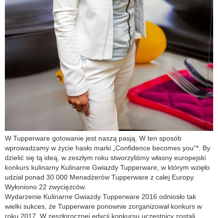
W Tupperware gotowanie jest naszą pasją. W ten sposób
wprowadzamy w życie hasło marki „Confidence becomes you”*. By
dzielić się tą ideą, w zeszłym roku stworzyliśmy własny europejski
konkurs kulinarny Kulinarne Gwiazdy Tupperware, w którym wzięło
udział ponad 30 000 Menadżerów Tupperware z całej Europy.
Wyłoniono 22 zwycięzców.
Wydarzenie Kulinarne Gwiazdy Tupperware 2016 odniosło tak
wielki sukces, że Tupperware ponownie zorganizował konkurs w
roku 2017. W zeszłorocznej edycji konkursu uczestnicy zostali