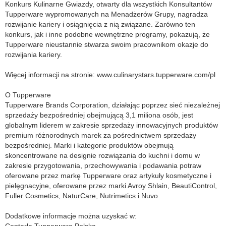
Konkurs Kulinarne Gwiazdy, otwarty dla wszystkich Konsultantów
Tupperware wypromowanych na Menadżerów Grupy, nagradza
rozwijanie kariery i osiągnięcia z nią związane. Zarówno ten
konkurs, jak i inne podobne wewnętrzne programy, pokazują, że
Tupperware nieustannie stwarza swoim pracownikom okazje do
rozwijania kariery.
Więcej informacji na stronie: www.culinarystars.tupperware.com/pl
O Tupperware
Tupperware Brands Corporation, działając poprzez sieć niezależnej
sprzedaży bezpośredniej obejmującą 3,1 miliona osób, jest
globalnym liderem w zakresie sprzedaży innowacyjnych produktów
premium różnorodnych marek za pośrednictwem sprzedaży
bezpośredniej. Marki i kategorie produktów obejmują
skoncentrowane na designie rozwiązania do kuchni i domu w
zakresie przygotowania, przechowywania i podawania potraw
oferowane przez markę Tupperware oraz artykuły kosmetyczne i
pielęgnacyjne, oferowane przez marki Avroy Shlain, BeautiControl,
Fuller Cosmetics, NaturCare, Nutrimetics i Nuvo.
Dodatkowe informacje można uzyskać w:
Centarla Tupperware Polska