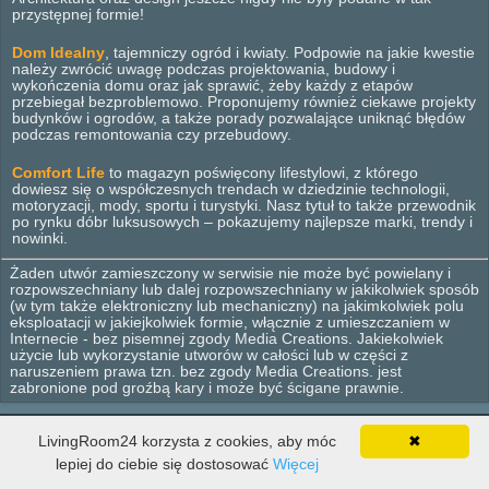
przystępnej formie!
Dom Idealny
, tajemniczy ogród i kwiaty. Podpowie na jakie kwestie
należy zwrócić uwagę podczas projektowania, budowy i
wykończenia domu oraz jak sprawić, żeby każdy z etapów
przebiegał bezproblemowo. Proponujemy również ciekawe projekty
budynków i ogrodów, a także porady pozwalające uniknąć błędów
podczas remontowania czy przebudowy.
Comfort Life
to magazyn poświęcony lifestylowi, z którego
dowiesz się o współczesnych trendach w dziedzinie technologii,
motoryzacji, mody, sportu i turystyki. Nasz tytuł to także przewodnik
po rynku dóbr luksusowych – pokazujemy najlepsze marki, trendy i
nowinki.
Żaden utwór zamieszczony w serwisie nie może być powielany i
rozpowszechniany lub dalej rozpowszechniany w jakikolwiek sposób
(w tym także elektroniczny lub mechaniczny) na jakimkolwiek polu
eksploatacji w jakiejkolwiek formie, włącznie z umieszczaniem w
Internecie - bez pisemnej zgody Media Creations. Jakiekolwiek
użycie lub wykorzystanie utworów w całości lub w części z
naruszeniem prawa tzn. bez zgody Media Creations. jest
zabronione pod groźbą kary i może być ścigane prawnie.
© 2012 - 2026 Media Creations. Wszelkie prawa zastrzeżone.
LivingRoom24 korzysta z cookies, aby móc
✖
Wnętrza
Dom
Ogród
Lifestyle
Design
Wyposażenie
lepiej do ciebie się dostosować
Więcej