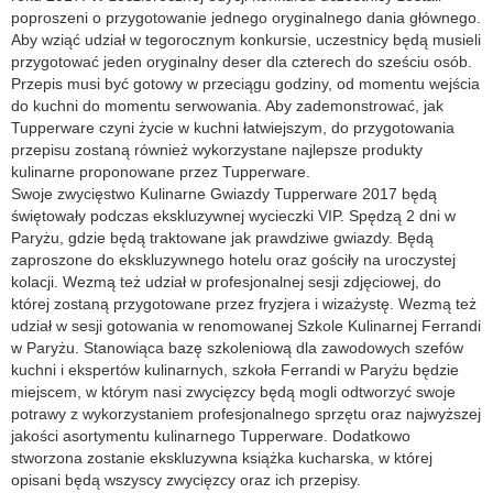
poproszeni o przygotowanie jednego oryginalnego dania głównego.
Aby wziąć udział w tegorocznym konkursie, uczestnicy będą musieli
przygotować jeden oryginalny deser dla czterech do sześciu osób.
Przepis musi być gotowy w przeciągu godziny, od momentu wejścia
do kuchni do momentu serwowania. Aby zademonstrować, jak
Tupperware czyni życie w kuchni łatwiejszym, do przygotowania
przepisu zostaną również wykorzystane najlepsze produkty
kulinarne proponowane przez Tupperware.
Swoje zwycięstwo Kulinarne Gwiazdy Tupperware 2017 będą
świętowały podczas ekskluzywnej wycieczki VIP. Spędzą 2 dni w
Paryżu, gdzie będą traktowane jak prawdziwe gwiazdy. Będą
zaproszone do ekskluzywnego hotelu oraz gościły na uroczystej
kolacji. Wezmą też udział w profesjonalnej sesji zdjęciowej, do
której zostaną przygotowane przez fryzjera i wizażystę. Wezmą też
udział w sesji gotowania w renomowanej Szkole Kulinarnej Ferrandi
w Paryżu. Stanowiąca bazę szkoleniową dla zawodowych szefów
kuchni i ekspertów kulinarnych, szkoła Ferrandi w Paryżu będzie
miejscem, w którym nasi zwycięzcy będą mogli odtworzyć swoje
potrawy z wykorzystaniem profesjonalnego sprzętu oraz najwyższej
jakości asortymentu kulinarnego Tupperware. Dodatkowo
stworzona zostanie ekskluzywna książka kucharska, w której
opisani będą wszyscy zwycięzcy oraz ich przepisy.