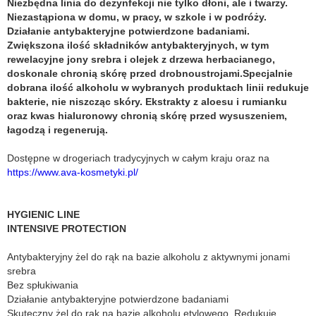
Niezbędna linia do dezynfekcji nie tylko dłoni, ale i twarzy.
Niezastąpiona w domu, w pracy, w szkole i w podróży.
Działanie antybakteryjne potwierdzone badaniami.
Zwiększona ilość składników antybakteryjnych, w tym
rewelacyjne jony srebra i olejek z drzewa herbacianego,
doskonale chronią skórę przed drobnoustrojami.Specjalnie
dobrana ilość alkoholu w wybranych produktach linii redukuje
bakterie, nie niszcząc skóry. Ekstrakty z aloesu i rumianku
oraz kwas hialuronowy chronią skórę przed wysuszeniem,
łagodzą i regenerują.
Dostępne w drogeriach tradycyjnych w całym kraju oraz na
https://www.ava-kosmetyki.pl/
HYGIENIC LINE
INTENSIVE PROTECTION
Antybakteryjny żel do rąk na bazie alkoholu z aktywnymi jonami
srebra
Bez spłukiwania
Działanie antybakteryjne potwierdzone badaniami
Skuteczny żel do rąk na bazie alkoholu etylowego. Redukuje