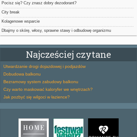
Pocisz się? Czy znasz dobry dezodorant?
City break
Kolagenowe wsparcie
Dbajmy o skórę, włosy, sprawne stawy i odbudowę organizmu
Najcześciej czytane
Utwardzanie drogi dojazdowej i podjazdów
Dobudowa balkonu
Bezramowy system zabudowy balkonu
Czy warto maskować kaloryfer we wnętrzach?
Jak pozbyć się wilgoci w łazience?