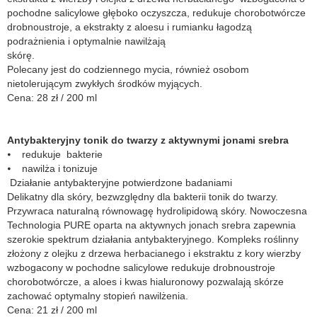
pochodne salicylowe głęboko oczyszcza, redukuje chorobotwórcze
drobnoustroje, a ekstrakty z aloesu i rumianku łagodzą
podrażnienia i optymalnie nawilżają
sk
Polecany jest do codziennego mycia, również osobom
nietolerującym zwykłych środków myjących.
Cena: 28 zł / 200 ml
Antybakteryjny tonik do twarzy z aktywnymi jonami srebra
⦁ redukuje bakterie
⦁ nawilża i tonizuje
Działanie antybakteryjne potwierdzone badaniami
Delikatny dla skóry, bezwzględny dla bakterii tonik do twarzy.
Przywraca naturalną równowagę hydrolipidową skóry. Nowoczesna
Technologia PURE oparta na aktywnych jonach srebra zapewnia
szerokie spektrum działania antybakteryjnego. Kompleks roślinny
złożony z olejku z drzewa herbacianego i ekstraktu z kory wierzby
wzbogacony w pochodne salicylowe redukuje drobnoustroje
chorobotwórcze, a aloes i kwas hialuronowy pozwalają skórze
zachować optymalny stopień nawilżenia.
Cena: 21 zł / 200 ml