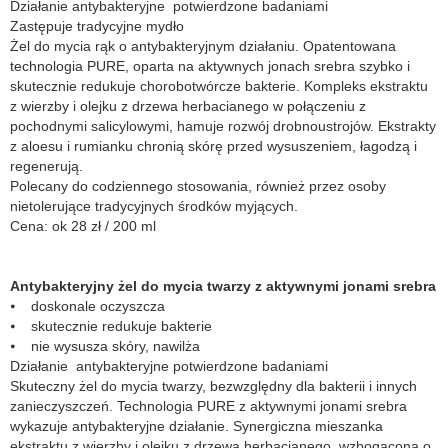
Działanie antybakteryjne potwierdzone badaniami
Zastępuje tradycyjne mydło
Żel do mycia rąk o antybakteryjnym działaniu. Opatentowana
technologia PURE, oparta na aktywnych jonach srebra szybko i
skutecznie redukuje chorobotwórcze bakterie. Kompleks ekstraktu
z wierzby i olejku z drzewa herbacianego w połączeniu z
pochodnymi salicylowymi, hamuje rozwój drobnoustrojów. Ekstrakty
z aloesu i rumianku chronią skórę przed wysuszeniem, łagodzą i
regenerują.
Polecany do codziennego stosowania, również przez osoby
nietolerujące tradycyjnych środków myjących.
Cena: ok 28 zł / 200 ml
Antybakteryjny żel do mycia twarzy z aktywnymi jonami srebra
⦁ doskonale oczyszcza
⦁ skutecznie redukuje bakterie
⦁ nie wysusza skóry, nawilża
Działanie antybakteryjne potwierdzone badaniami
Skuteczny żel do mycia twarzy, bezwzględny dla bakterii i innych
zanieczyszczeń. Technologia PURE z aktywnymi jonami srebra
wykazuje antybakteryjne działanie. Synergiczna mieszanka
ekstraktu z wierzby i olejku z drzewa herbacianego wzbogacona o