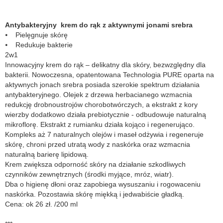
Antybakteryjny krem do rąk z aktywnymi jonami srebra
⦁ Pielęgnuje skórę
⦁ Redukuje bakterie
2w1
Innowacyjny krem do rąk – delikatny dla skóry, bezwzględny dla
bakterii. Nowoczesna, opatentowana Technologia PURE oparta na
aktywnych jonach srebra posiada szerokie spektrum działania
antybakteryjnego. Olejek z drzewa herbacianego wzmacnia
redukcję drobnoustrojów chorobotwórczych, a ekstrakt z kory
wierzby dodatkowo działa prebiotycznie - odbudowuje naturalną
mikroflorę. Ekstrakt z rumianku działa kojąco i regenerująco.
Kompleks aż 7 naturalnych olejów i maseł odżywia i regeneruje
skórę, chroni przed utratą wody z naskórka oraz wzmacnia
naturalną barierę lipidową.
Krem zwiększa odporność skóry na działanie szkodliwych
czynników zewnętrznych (środki myjące, mróz, wiatr).
Dba o higienę dłoni oraz zapobiega wysuszaniu i rogowaceniu
naskórka. Pozostawia skórę miękką i jedwabiście gładką.
Cena: ok 26 zł. /200 ml