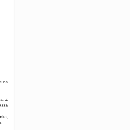
e na
a. Z
asza
nko,
h.