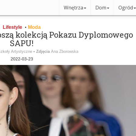
Wnętrza
Dom
Ogród
Lifestyle
Moda
•
pszą kolekcją Pokazu Dyplomowego
SAPU!
zkoły Artystyczne •
Zdjęcia
Ana Zborowska
2022-03-23