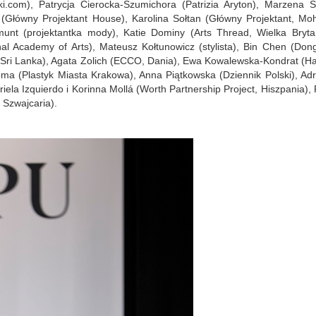
ki.com), Patrycja Cierocka-Szumichora (Patrizia Aryton), Marzena S
(Główny Projektant House), Karolina Sołtan (Główny Projektant, Mohi
nt (projektantka mody), Katie Dominy (Arts Thread, Wielka Brytan
l Academy of Arts), Mateusz Kołtunowicz (stylista), Bin Chen (Don
 Sri Lanka), Agata Zolich (ECCO, Dania), Ewa Kowalewska-Kondrat (Ha
ma (Plastyk Miasta Krakowa), Anna Piątkowska (Dziennik Polski), Adr
la Izquierdo i Korinna Mollá (Worth Partnership Project, Hiszpania), 
 Szwajcaria).