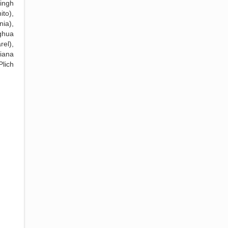
ingh
to),
ia),
ghua
rel),
iana
Plich