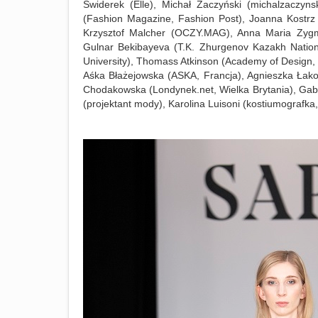
Świderek (Elle), Michał Zaczyński (michalzaczyns
(Fashion Magazine, Fashion Post), Joanna Kostrz 
Krzysztof Malcher (OCZY.MAG), Anna Maria Zygmu
Gulnar Bekibayeva (T.K. Zhurgenov Kazakh Nationa
University), Thomass Atkinson (Academy of Design,
Aśka Błażejowska (ASKA, Francja), Agnieszka Łako
Chodakowska (Londynek.net, Wielka Brytania), Gabrie
(projektant mody), Karolina Luisoni (kostiumografka,