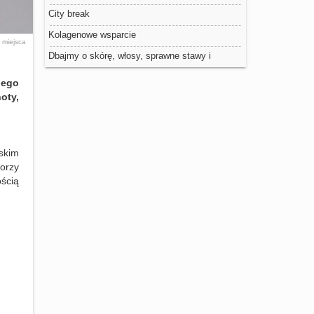
City break
Kolagenowe wsparcie
e
miejsca
Dbajmy o skórę, włosy, sprawne stawy i
odbudowę organizmu
Jego
oty,
skim
orzy
ością