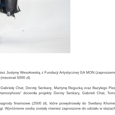
przez Justynę Wesołowską z Fundacji Artystycznej GA MON (zaproszeni
(mecenat 5000 zł).
Gabrielę Chat, Dorotę Senkarę, Martynę Regucką oraz Bazylego Piss
tamorphosis” doceniła projekty Doroty Senkary, Gabrieli Chat, Tom
nagrody finansowe (2500 zł), które powędrowały do Svetlany Khome
igi. Wyróżnione osoby zostały również zaproszone do udziału w stażac