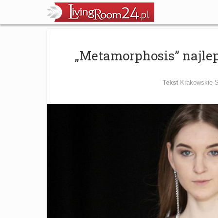
„Metamorphosis” najle
Tekst
Krakowskie S