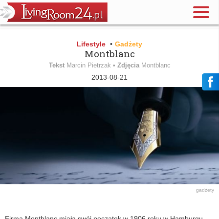
Lifestyle
•
Gadżety
Montblanc
Tekst
Marcin Pietrzak •
Zdjęcia
Montblanc
2013-08-21
gadżety
Firma Montblanc miała swój początek w 1906 roku w Hamburgu.