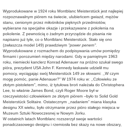
Wyprodukowane w 1924 roku Montblanc Meisterstück jest najlepiej
rozpoznawalnym piórem na świecie, ulubieńcem gwiazd, mężów
stanu, cenionym przez miłośników pięknych przedmiotów,
wybierane na specjalne okazje i przekazywane z pokolenia na
pokolenie. Z pewnością o żadnym przyrządzie do pisania nie
napisano już tyle, co o Montblanc Meisterstück. Stało się ono
(zwłaszcza model 149) prawdziwym
"power penem"
.
Wyprodukowane z rozmachem do podpisywania umów pomiędzy
firmami i porozumień między narodami. Gdy w pamiętnym 1963
roku, niemiecki kanclerz Konrad Adenauer na próżno szukał swego
pióra, prezydent USA John F. Kennedy łaskawie udzielił mu
pomocy, wyciągając swój Meisterstück 149 ze słowami: ,,W czym
mogę pomóc, panie Adenauer?" W 1974 roku w: ,,Człowieku ze
złotym pistoletem", mimo, iż tytułowa broń należała do Christophera
Lee, to właśnie James Bond, czyli Roger Moore był w
rzeczywistości człowiekiem ze złotym piórem –było to Solid Gold
Meisterstück Solitaire. Ostatecznym ,,nadaniem” miana klasyka
designu XX wieku, było otrzymanie przez pióro stałego miejsca w
Muzeum Sztuki Nowoczesnej w Nowym Jorku.
W ostatnich latach Montblanc rozszerzył swoje wartości
ponadczasowego designu i rzemiosła bez skazy na nowe obszary,