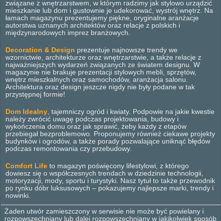
związane z wnętrzarstwem, w którym radzimy jak stylowo urządzić
mieszkanie lub dom i gustownie je udekorować, wystrój wnętrz. Na
łamach magazynu prezentujemy piękne, oryginalne aranżacje
autorstwa uznanych architektów oraz relacje z polskich i
międzynarodowych imprez branżowych.
Decoration & Design
prezentuje najnowsze trendy we
wzornictwie, architekturze oraz wnętrzarstwie, a także relacje z
najważniejszych wydarzeń związanych ze światem designu. W
magazynie nie brakuje prezentacji stylowych mebli, sprzętów,
wnętrz mieszkalnych oraz samochodów, aranżacja salonu.
Architektura oraz design jeszcze nigdy nie były podane w tak
przystępnej formie!
Dom Idealny
, tajemniczy ogród i kwiaty. Podpowie na jakie kwestie
należy zwrócić uwagę podczas projektowania, budowy i
wykończenia domu oraz jak sprawić, żeby każdy z etapów
przebiegał bezproblemowo. Proponujemy również ciekawe projekty
budynków i ogrodów, a także porady pozwalające uniknąć błędów
podczas remontowania czy przebudowy.
Comfort Life
to magazyn poświęcony lifestylowi, z którego
dowiesz się o współczesnych trendach w dziedzinie technologii,
motoryzacji, mody, sportu i turystyki. Nasz tytuł to także przewodnik
po rynku dóbr luksusowych – pokazujemy najlepsze marki, trendy i
nowinki.
Żaden utwór zamieszczony w serwisie nie może być powielany i
rozpowszechniany lub dalej rozpowszechniany w jakikolwiek sposób