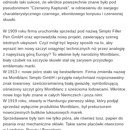
odniosło taki sukces, że wkrótce powszechnie znane było pod
pseudonimem "Czerwony Kapturek", w odniesieniu do swojego
charakterystycznego czarnego, ebonitowego korpusu i czerwonej
skuwki.
W 1909 roku firma uruchomiła sprzedaż pod nazwą Simplo Filler
Pen GmbH oraz wprowadziła nowy projekt, zawierający szereg
istotnych ulepszeń. Czyż mógł być lepszy sposób na to, aby
wyrazić ten nowy szczyt osiągnięć technicznych niż przez analogię
z najwyższą górą Europy? To właśnie były narodziny Montblanc,
biały czubek na szczycie skuwki stał się zarysem przyszłego
emblematu marki.
W 1913 r. nowe pióro stało się bestsellerem. Firma zmieniła nazwę
na Montblanc Simplo GmbH i przyjęła natychmiast rozpoznawalny
znak towarowy: sześcioramienną białą gwiazdę, symbolizującą
ośnieżony szczyt góry Montblanc z sześcioma lodowcami. Wkrótce
nowe logo było znane w całych Niemczech i poza nimi.
W 1919 roku, otwarty w Hamburgu pierwszy sklep, który podjął
sprzedaż wyłącznie produktów Montblanc, był prekursorem
nowoczesnych butików luksusowych marek.
Sprzedawane były tam nie tylko pióra, ale również tusz, papier do
pisania oraz mechaniczne ołówki. Takie same placówki otworzono
w Londynie, Paryżu i Barcelonie.