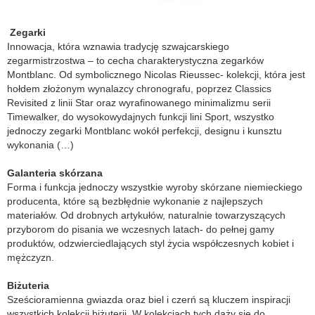
Zegarki
Innowacja, która wznawia tradycję szwajcarskiego
zegarmistrzostwa – to cecha charakterystyczna zegarków
Montblanc. Od symbolicznego Nicolas Rieussec- kolekcji, która jest
hołdem złożonym wynalazcy chronografu, poprzez Classics
Revisited z linii Star oraz wyrafinowanego minimalizmu serii
Timewalker, do wysokowydajnych funkcji lini Sport, wszystko
jednoczy zegarki Montblanc wokół perfekcji, designu i kunsztu
wykonania (…)
Galanteria skórzana
Forma i funkcja jednoczy wszystkie wyroby skórzane niemieckiego
producenta, które są bezbłędnie wykonanie z najlepszych
materiałów. Od drobnych artykułów, naturalnie towarzyszących
przyborom do pisania we wczesnych latach- do pełnej gamy
produktów, odzwierciedlających styl życia współczesnych kobiet i
mężczyzn.
Biżuteria
Sześcioramienna gwiazda oraz biel i czerń są kluczem inspiracji
wszystkich kolekcji biżuterii. W kolekcjach tych dąży się do