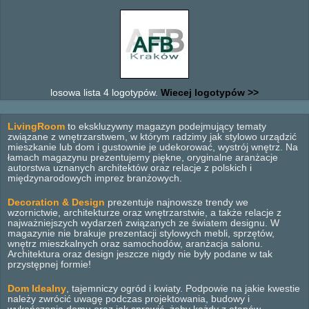
losowa lista 4 logotypów.
Wiecej logotypów >>
LivingRoom
to ekskluzywny magazyn podejmujący tematy
związane z wnętrzarstwem, w którym radzimy jak stylowo urządzić
mieszkanie lub dom i gustownie je udekorować, wystrój wnętrz. Na
łamach magazynu prezentujemy piękne, oryginalne aranżacje
autorstwa uznanych architektów oraz relacje z polskich i
międzynarodowych imprez branżowych.
Decoration & Design
prezentuje najnowsze trendy we
wzornictwie, architekturze oraz wnętrzarstwie, a także relacje z
najważniejszych wydarzeń związanych ze światem designu. W
magazynie nie brakuje prezentacji stylowych mebli, sprzętów,
wnętrz mieszkalnych oraz samochodów, aranżacja salonu.
Architektura oraz design jeszcze nigdy nie były podane w tak
przystępnej formie!
Dom Idealny
, tajemniczy ogród i kwiaty. Podpowie na jakie kwestie
należy zwrócić uwagę podczas projektowania, budowy i
wykończenia domu oraz jak sprawić, żeby każdy z etapów