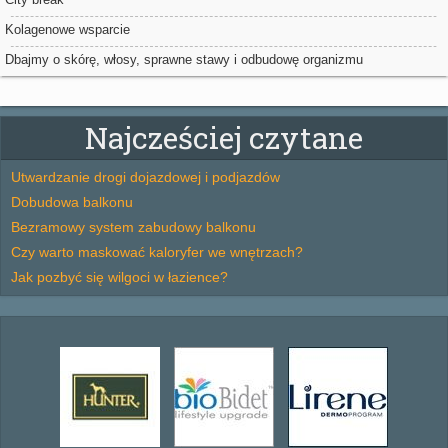
Kolagenowe wsparcie
Dbajmy o skórę, włosy, sprawne stawy i odbudowę organizmu
Najcześciej czytane
Utwardzanie drogi dojazdowej i podjazdów
Dobudowa balkonu
Bezramowy system zabudowy balkonu
Czy warto maskować kaloryfer we wnętrzach?
Jak pozbyć się wilgoci w łazience?