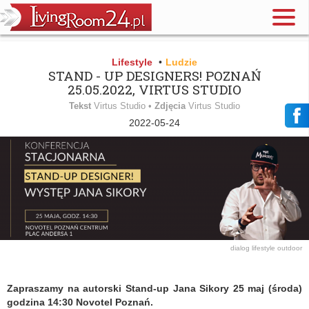
Lifestyle
•
Ludzie
STAND - UP DESIGNERS! POZNAŃ
25.05.2022, VIRTUS STUDIO
Tekst
Virtus Studio •
Zdjęcia
Virtus Studio
2022-05-24
dialog
lifestyle
outdoor
Zapraszamy na autorski Stand-up Jana Sikory 25 maj (środa)
godzina 14:30 Novotel Poznań.