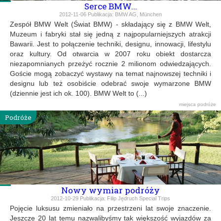
Serce BMW...
2012-11-06
Publikacja:
BMW AG, München
Zespół BMW Welt (Świat BMW) - składający się z BMW Welt,
Muzeum i fabryki stał się jedną z najpopularniejszych atrakcji
Bawarii. Jest to połączenie techniki, designu, innowacji, lifestylu
oraz kultury. Od otwarcia w 2007 roku obiekt dostarcza
niezapomnianych przeżyć rocznie 2 milionom odwiedzających.
Goście mogą zobaczyć wystawy na temat najnowszej techniki i
designu lub też osobiście odebrać swoje wymarzone BMW
(dziennie jest ich ok. 100). BMW Welt to (...)
miejsca
podróże
Podróże
Nowy wymiar podróży
2012-10-29
Publikacja:
Filip Jędruch Special Trips
Pojęcie luksusu zmieniało na przestrzeni lat swoje znaczenie.
Jeszcze 20 lat temu nazwalibyśmy tak większość wyjazdów za