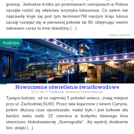
granicę. Jednakże krótko po przemianach ustrojowych w Polsce
zaczęła rodzić się właściwa turystyka luksusowa. Co zatem tak
naprawdę kryje się pod tym terminem?W naszym kraju luksus
zaczął rozwijać się w pierwszej połowie lat 90, obejmując swoim
zakresem coraz to inne dziedziny (...)
miejsca
podróże
Podróże
Nowoczesne oświetlenie światłowodowe
2012-09-17
Publikacja:
Bartłomiej Chmiel Alfazeta
Tysiące łodzian, od co najmniej 3 pokoleń wstecz, znają miejsce
przy ul. Zachodniej 81/83. Przez lata kojarzone z kinem Cytryna,
potem dłuższy czas opustoszale, nadal było i jest kultowe dla
bardzo wielu osób. 22 czerwca w budynku dawnego kina
otworzono klubokawiarnię „Scenografia”. Jej wystrój dosłownie
lśni, dzięki (...)