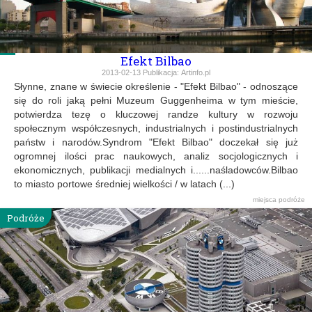
Efekt Bilbao
2013-02-13
Publikacja:
Artinfo.pl
Słynne, znane w świecie określenie - "Efekt Bilbao" - odnoszące
się do roli jaką pełni Muzeum Guggenheima w tym mieście,
potwierdza tezę o kluczowej randze kultury w rozwoju
społecznym współczesnych, industrialnych i postindustrialnych
państw i narodów.Syndrom "Efekt Bilbao" doczekał się już
ogromnej ilości prac naukowych, analiz socjologicznych i
ekonomicznych, publikacji medialnych i......naśladowców.Bilbao
to miasto portowe średniej wielkości / w latach (...)
miejsca
podróże
Podróże