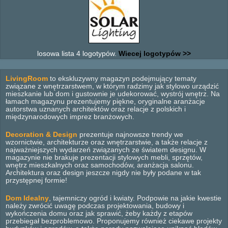
losowa lista 4 logotypów.
Wiecej logotypów >>
LivingRoom
to ekskluzywny magazyn podejmujący tematy
związane z wnętrzarstwem, w którym radzimy jak stylowo urządzić
mieszkanie lub dom i gustownie je udekorować, wystrój wnętrz. Na
łamach magazynu prezentujemy piękne, oryginalne aranżacje
autorstwa uznanych architektów oraz relacje z polskich i
międzynarodowych imprez branżowych.
Decoration & Design
prezentuje najnowsze trendy we
wzornictwie, architekturze oraz wnętrzarstwie, a także relacje z
najważniejszych wydarzeń związanych ze światem designu. W
magazynie nie brakuje prezentacji stylowych mebli, sprzętów,
wnętrz mieszkalnych oraz samochodów, aranżacja salonu.
Architektura oraz design jeszcze nigdy nie były podane w tak
przystępnej formie!
Dom Idealny
, tajemniczy ogród i kwiaty. Podpowie na jakie kwestie
należy zwrócić uwagę podczas projektowania, budowy i
wykończenia domu oraz jak sprawić, żeby każdy z etapów
przebiegał bezproblemowo. Proponujemy również ciekawe projekty