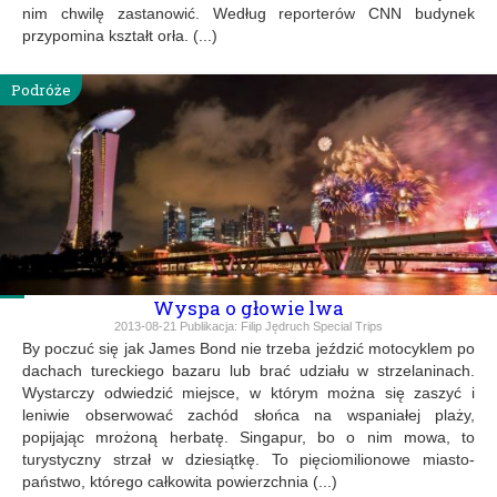
nim chwilę zastanowić. Według reporterów CNN budynek
przypomina kształt orła. (...)
Podróże
Wyspa o głowie lwa
2013-08-21
Publikacja:
Filip Jędruch Special Trips
By poczuć się jak James Bond nie trzeba jeździć motocyklem po
dachach tureckiego bazaru lub brać udziału w strzelaninach.
Wystarczy odwiedzić miejsce, w którym można się zaszyć i
leniwie obserwować zachód słońca na wspaniałej plaży,
popijając mrożoną herbatę. Singapur, bo o nim mowa, to
turystyczny strzał w dziesiątkę. To pięciomilionowe miasto-
państwo, którego całkowita powierzchnia (...)