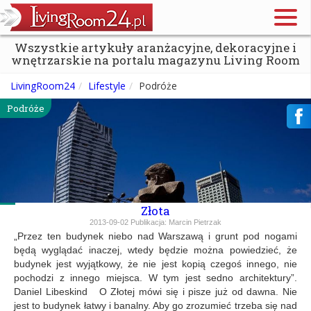
Wszystkie artykuły aranżacyjne, dekoracyjne i
wnętrzarskie na portalu magazynu Living Room
LivingRoom24
Lifestyle
Podróże
Podróże
Złota
2013-09-02
Publikacja:
Marcin Pietrzak
„Przez ten budynek niebo nad Warszawą i grunt pod nogami
będą wyglądać inaczej, wtedy będzie można powiedzieć, że
budynek jest wyjątkowy, że nie jest kopią czegoś innego, nie
pochodzi z innego miejsca. W tym jest sedno architektury”.
Daniel Libeskind O Złotej mówi się i pisze już od dawna. Nie
jest to budynek łatwy i banalny. Aby go zrozumieć trzeba się nad