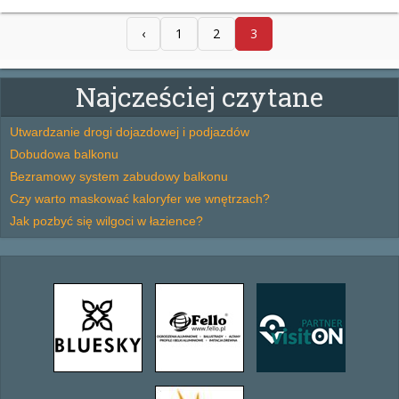
‹
1
2
3
Najcześciej czytane
Utwardzanie drogi dojazdowej i podjazdów
Dobudowa balkonu
Bezramowy system zabudowy balkonu
Czy warto maskować kaloryfer we wnętrzach?
Jak pozbyć się wilgoci w łazience?