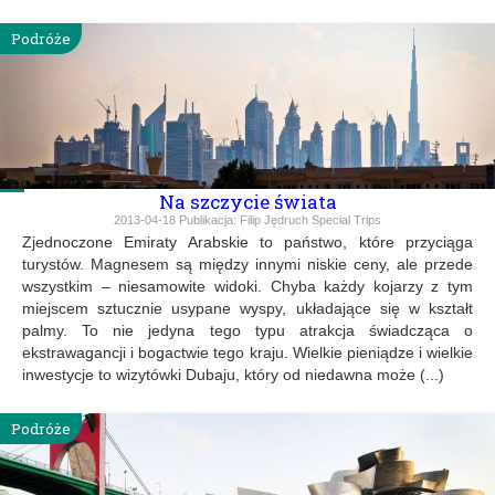
Podróże
Na szczycie świata
2013-04-18
Publikacja:
Filip Jędruch Special Trips
Zjednoczone Emiraty Arabskie to państwo, które przyciąga
turystów. Magnesem są między innymi niskie ceny, ale przede
wszystkim – niesamowite widoki. Chyba każdy kojarzy z tym
miejscem sztucznie usypane wyspy, układające się w kształt
palmy. To nie jedyna tego typu atrakcja świadcząca o
ekstrawagancji i bogactwie tego kraju. Wielkie pieniądze i wielkie
inwestycje to wizytówki Dubaju, który od niedawna może (...)
Podróże