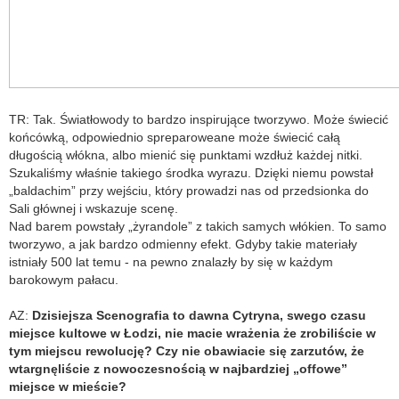
TR: Tak. Światłowody to bardzo inspirujące tworzywo. Może świecić
końcówką, odpowiednio spreparoweane może świecić całą
długością włókna, albo mienić się punktami wzdłuż każdej nitki.
Szukaliśmy właśnie takiego środka wyrazu. Dzięki niemu powstał
„baldachim” przy wejściu, który prowadzi nas od przedsionka do
Sali głównej i wskazuje scenę.
Nad barem powstały „żyrandole” z takich samych włókien. To samo
tworzywo, a jak bardzo odmienny efekt. Gdyby takie materiały
istniały 500 lat temu - na pewno znalazły by się w każdym
barokowym pałacu.
AZ:
Dzisiejsza Scenografia to dawna Cytryna, swego czasu
miejsce kultowe w Łodzi, nie macie wrażenia że zrobiliście w
tym miejscu rewolucję? Czy nie obawiacie się zarzutów, że
wtargnęliście z nowoczesnością w najbardziej „offowe”
miejsce w mieście?