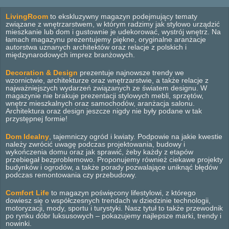
LivingRoom
to ekskluzywny magazyn podejmujący tematy
związane z wnętrzarstwem, w którym radzimy jak stylowo urządzić
mieszkanie lub dom i gustownie je udekorować, wystrój wnętrz. Na
łamach magazynu prezentujemy piękne, oryginalne aranżacje
autorstwa uznanych architektów oraz relacje z polskich i
międzynarodowych imprez branżowych.
Decoration & Design
prezentuje najnowsze trendy we
wzornictwie, architekturze oraz wnętrzarstwie, a także relacje z
najważniejszych wydarzeń związanych ze światem designu. W
magazynie nie brakuje prezentacji stylowych mebli, sprzętów,
wnętrz mieszkalnych oraz samochodów, aranżacja salonu.
Architektura oraz design jeszcze nigdy nie były podane w tak
przystępnej formie!
Dom Idealny
, tajemniczy ogród i kwiaty. Podpowie na jakie kwestie
należy zwrócić uwagę podczas projektowania, budowy i
wykończenia domu oraz jak sprawić, żeby każdy z etapów
przebiegał bezproblemowo. Proponujemy również ciekawe projekty
budynków i ogrodów, a także porady pozwalające uniknąć błędów
podczas remontowania czy przebudowy.
Comfort Life
to magazyn poświęcony lifestylowi, z którego
dowiesz się o współczesnych trendach w dziedzinie technologii,
motoryzacji, mody, sportu i turystyki. Nasz tytuł to także przewodnik
po rynku dóbr luksusowych – pokazujemy najlepsze marki, trendy i
nowinki.