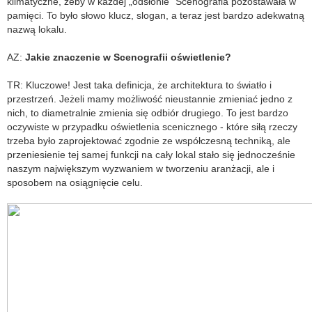
klimatyczne, żeby w każdej „odsłonie” Scenografia pozostawała w
pamięci. To było słowo klucz, slogan, a teraz jest bardzo adekwatną
nazwą lokalu.
AZ:
Jakie znaczenie w Scenografii oświetlenie?
TR: Kluczowe! Jest taka definicja, że architektura to światło i
przestrzeń. Jeżeli mamy możliwość nieustannie zmieniać jedno z
nich, to diametralnie zmienia się odbiór drugiego. To jest bardzo
oczywiste w przypadku oświetlenia scenicznego - które siłą rzeczy
trzeba było zaprojektować zgodnie ze współczesną techniką, ale
przeniesienie tej samej funkcji na cały lokal stało się jednocześnie
naszym największym wyzwaniem w tworzeniu aranżacji, ale i
sposobem na osiągnięcie celu.