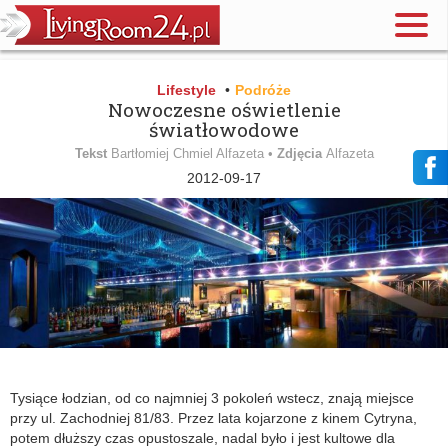
Lifestyle
•
Podróże
Nowoczesne oświetlenie
światłowodowe
Tekst
Bartłomiej Chmiel Alfazeta •
Zdjęcia
Alfazeta
2012-09-17
Tysiące łodzian, od co najmniej 3 pokoleń wstecz, znają miejsce
przy ul. Zachodniej 81/83. Przez lata kojarzone z kinem Cytryna,
potem dłuższy czas opustoszale, nadal było i jest kultowe dla