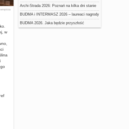
negatywny wpływ na trwałość ociepleń
Archi-Strada 2026: Poznań na kilka dni stanie
k
wnętrza
się stolicą architektury
BUDMA i INTERMASZ 2026 – laureaci nagrody
Złoty Medal Grupy MTP
BUDMA 2026. Jaka będzie przyszłość
ko.
budownictwa w Polsce?
j, w
wno,
ci
ślina
i
ego
ref