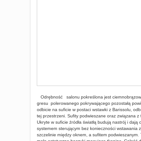
Odrębność salonu pokreślona jest ciemnobrązową
gresu polerowanego pokrywającego pozostałą powie
odbicie na suficie w postaci wstawki z Barissolu, od
tej przestrzeni. Sufity podwieszane oraz związana z
Ukryte w suficie źródła światłą budują nastrój i da
systemem sterującym bez konieczności wstawania z 
szczelinie między oknem, a sufitem podwieszanym. Ta