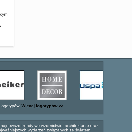
ącym
go
 logotypów.
Wiecej logotypów >>
najnowsze trendy we wzornictwie, architekturze oraz
 najważniejszych wydarzeń związanych ze światem