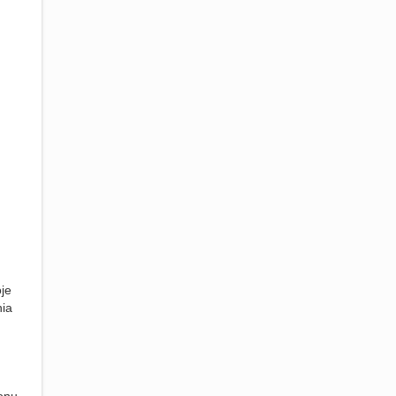
je
nia