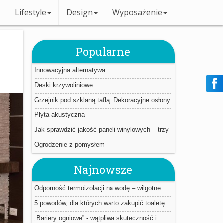
Lifestyle
Design
Wyposażenie
Popularne
Innowacyjna alternatywa
Deski krzywoliniowe
Grzejnik pod szklaną taflą. Dekoracyjne osłony
Płyta akustyczna
Jak sprawdzić jakość paneli winylowych – trzy
proste triki.
Ogrodzenie z pomysłem
Najnowsze
Odporność termoizolacji na wodę – wilgotne
ocieplenie jest jak mokry sweter
5 powodów, dla których warto zakupić toaletę
myjącą
„Bariery ogniowe” - wątpliwa skuteczność i