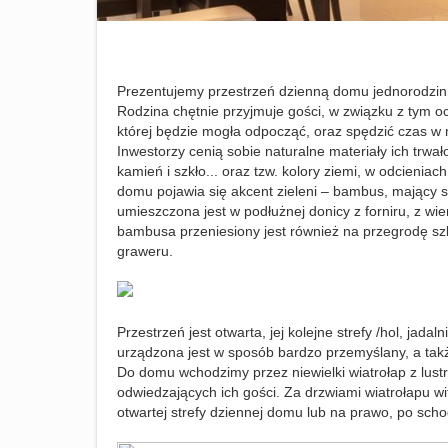
Prezentujemy przestrzeń dzienną domu jednorodzinn
Rodzina chętnie przyjmuje gości, w związku z tym oc
której będzie mogła odpocząć, oraz spędzić czas w 
Inwestorzy cenią sobie naturalne materiały ich trwa
kamień i szkło... oraz tzw. kolory ziemi, w odcieniac
domu pojawia się akcent zieleni – bambus, mający s
umieszczona jest w podłużnej donicy z forniru, z wi
bambusa przeniesiony jest również na przegrodę szk
graweru.
Przestrzeń jest otwarta, jej kolejne strefy /hol, jad
urządzona jest w sposób bardzo przemyślany, a tak
Do domu wchodzimy przez niewielki wiatrołap z lus
odwiedzających ich gości. Za drzwiami wiatrołapu w
otwartej strefy dziennej domu lub na prawo, po sch