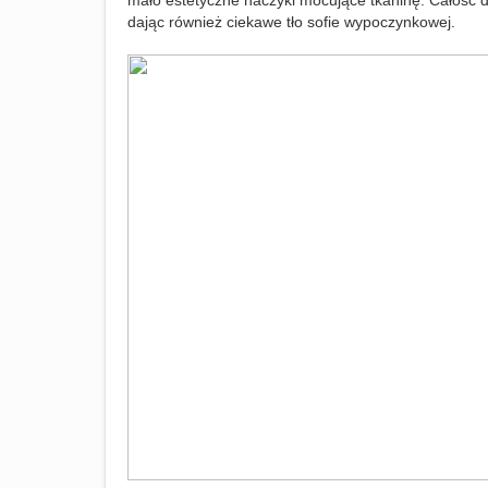
mało estetyczne haczyki mocujące tkaninę. Całość d
dając również ciekawe tło sofie wypoczynkowej.