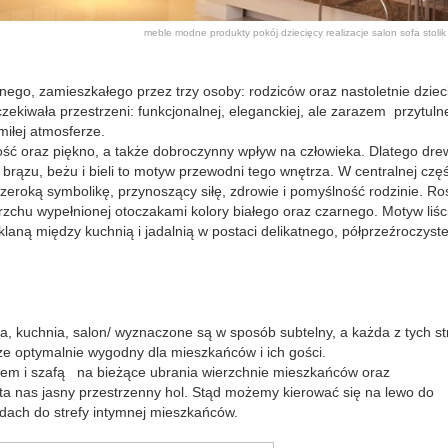
meble
modne produkty
pokój dziecięcy
realizacje
salon
sofa
stoli
ego, zamieszkałego przez trzy osoby: rodziców oraz nastoletnie dziec
zekiwała przestrzeni: funkcjonalnej, eleganckiej, ale zarazem przytulne
miłej atmosferze.
łość oraz piękno, a także dobroczynny wpływ na człowieka. Dlatego dre
h brązu, beżu i bieli to motyw przewodni tego wnętrza. W centralnej częś
zeroką symbolikę, przynoszący siłę, zdrowie i pomyślność rodzinie. Ro
erzchu wypełnionej otoczakami kolory białego oraz czarnego. Motyw liśc
laną między kuchnią i jadalnią w postaci delikatnego, półprzeźroczyst
alnia, kuchnia, salon/ wyznaczone są w sposób subtelny, a każda z tych st
że optymalnie wygodny dla mieszkańców i ich gości.
trem i szafą na bieżące ubrania wierzchnie mieszkańców oraz
ita nas jasny przestrzenny hol. Stąd możemy kierować się na lewo do
odach do strefy intymnej mieszkańców.