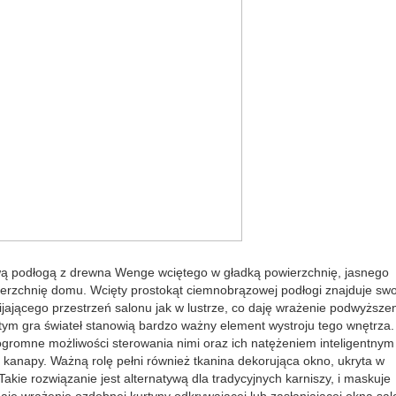
 podłogą z drewna Wenge wciętego w gładką powierzchnię, jasnego
rzchnię domu. Wcięty prostokąt ciemnobrązowej podłogi znajduje swo
bijającego przestrzeń salonu jak w lustrze, co daję wrażenie podwyższe
 tym gra świateł stanowią bardzo ważny element wystroju tego wnętrza.
ją ogromne możliwości sterowania nimi oraz ich natężeniem inteligentnym
kanapy. Ważną rolę pełni również tkanina dekorująca okno, ukryta w
kie rozwiązanie jest alternatywą dla tradycyjnych karniszy, i maskuje