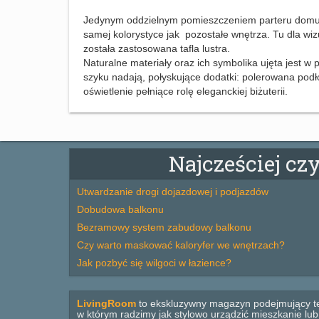
Jedynym oddzielnym pomieszczeniem parteru domu jes
samej kolorystyce jak pozostałe wnętrza. Tu dla w
została zastosowana tafla lustra.
Naturalne materiały oraz ich symbolika ujęta jest 
szyku nadają, połyskujące dodatki: polerowana pod
oświetlenie pełniące rolę eleganckiej biżuterii.
Najcześciej cz
Utwardzanie drogi dojazdowej i podjazdów
Dobudowa balkonu
Bezramowy system zabudowy balkonu
Czy warto maskować kaloryfer we wnętrzach?
Jak pozbyć się wilgoci w łazience?
LivingRoom
to ekskluzywny magazyn podejmujący t
w którym radzimy jak stylowo urządzić mieszkanie lu