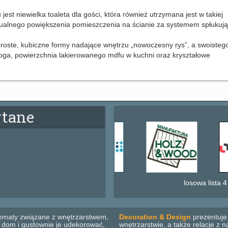
t niewielka toaleta dla gości, która również utrzymana jest w takiej
izualnego powiększenia pomieszczenia na ścianie za systemem spłukuj
w proste, kubiczne formy nadające wnętrzu „nowoczesny rys”, a swoiste
łoga, powierzchnia lakierowanego mdfu w kuchni oraz kryształowe
ytane
losowa lista 4
ematy związane z wnętrzarstwem,
Decoration & Design
prezentuje 
b dom i gustownie je udekorować,
wnętrzarstwie, a także relacje z