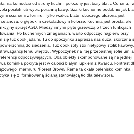
ła, na komodzie od strony kuchni położony jest biały blat z Corianu, 
ybki posiłek lub wypić poranną kawę. Szafki kuchenne podobnie jak bla
mi ścianami z forniru. Tylko wzdłuż blatu roboczego ułożona jest
orcelanosa, o głębokim czekoladowym kolorze. Kuchnia jest prosta, ale
nkcyjny sprzęt AGD. Miedzy innymi płytę grzewczą o trzech funkcjach
illowania. Po kuchennych zmaganiach, warto odpocząć najpierw przy
 się tuż obok jadalni. Tu do spoczynku zaprasza nas duża, skórzana 
wierzchnią do siedzenia. Tuż obok sofy stoi nietypowy stolik kawowy,
kstrawagancji temu wnętrzu. Wypoczynek na tej przepastnej sofie umil
preferencji odpoczywających. Oba obiekty skomponowane są na jednej
wa kominka pokryta jest w całości białym łupkiem z Kwarcu, kontrast d
brązowego marmuru /Forest Brown/.Rama ta okala palenisko kominka i
tyka się z fornirowaną ścianą stanowiącą tło dla telewizora.