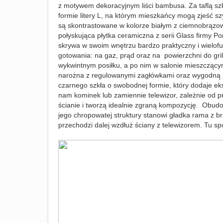
z motywem dekoracyjnym liści bambusa. Za taflą szk
formie litery L, na którym mieszkańcy mogą zjeść sz
są skontrastowane w kolorze białym z ciemnobrązowy
połyskująca płytka ceramiczna z serii Glass firmy P
skrywa w swoim wnętrzu bardzo praktyczny i wielofu
gotowania: na gaz, prąd oraz na powierzchni do gr
wykwintnym posiłku, a po nim w salonie mieszczącym
narożna z regulowanymi zagłówkami oraz wygodną po
czarnego szkła o swobodnej formie, który dodaje e
nam kominek lub zamiennie telewizor, zależnie od 
ścianie i tworzą idealnie zgraną kompozycję. Obudo
jego chropowatej struktury stanowi gładka rama z 
przechodzi dalej wzdłuż ściany z telewizorem. Tu spo