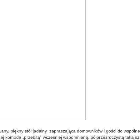
any, piękny stół jadalny zapraszająca domowników i gości do wspóln
cej komodę „przebitą” wcześniej wspomnianą, półprzeźroczystą taflą sz