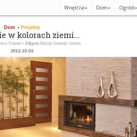
Wnętrza
Dom
Ogród
Dom
Projekty
•
e w kolorach ziemi...
icz-Trojniel •
Zdjęcia
Maciej Giedrojć Juraha
2012-10-03