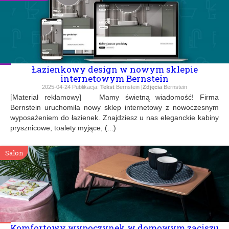
Łazienkowy design w nowym sklepie
internetowym Bernstein
2025-04-24
Publikacja:
Tekst
Bernstein |
Zdjęcia
Bernstein
[Materiał reklamowy] Mamy świetną wiadomość! Firma
Bernstein uruchomiła nowy sklep internetowy z nowoczesnym
wyposażeniem do łazienek. Znajdziesz u nas eleganckie kabiny
prysznicowe, toalety myjące, (...)
Salon
Komfortowy wypoczynek w domowym zaciszu