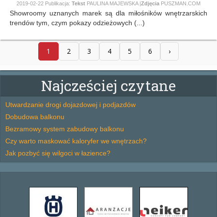
2019-02-22
Publikacja:
Tekst
PAULINA MAJEWSKA |
Zdjęcia
PUSZMAN.COM
Showroomy uznanych marek są dla miłośników wnętrzarskich
trendów tym, czym pokazy odzieżowych (...)
1
2
3
4
5
6
›
Najcześciej czytane
Utwardzanie drogi dojazdowej i podjazdów
Dobudowa balkonu
Bezramowy system zabudowy balkonu
Czy warto maskować kaloryfer we wnętrzach?
Jak pozbyć się wilgoci w łazience?