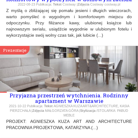
2022-08-23
Publikacja:
Tekst
Costway |
Zdjęcia
Costway costway.pl
Z myślą o zbliżającej się pomału jesieni i długich wieczorach,
warto pomyśleć o wygodnym i komfortowym miejscu do
odpoczynku. Przy filiżance kawy, ulubionej książce lub
najnowszym serialu, usiądźcie wygodnie w ulubionym fotelu i
wykorzystajcie swój wolny czas tak, jak lubicie (...)
Prezentacje
Przyjazna przestrzeń wytchnienia. Rodzinny
apartament w Warszawie
2021-10-22
Publikacja:
Tekst
AGNIESZKA KUZA ART&ARCHITECTURE, KASIA
PIERZCHAŁA |
Zdjęcia
MAŁGORZATA GÓRA |
Stylizacja
/STOLARKA: PABUD
MEBLE
PROJEKT: AGNIESZKA KUZA ART AND ARCHITECTURE
PRACOWNIA PROJEKTOWA, KATARZYNA (...)