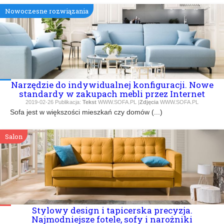
Nowoczesne rozwiązania
Narzędzie do indywidualnej konfiguracji. Nowe
standardy w zakupach mebli przez Internet
2019-02-26
Publikacja:
Tekst
WWW.SOFA.PL |
Zdjęcia
WWW.SOFA.PL
Sofa jest w większości mieszkań czy domów (...)
Salon
Stylowy design i tapicerska precyzja.
Najmodniejsze fotele, sofy i narożniki