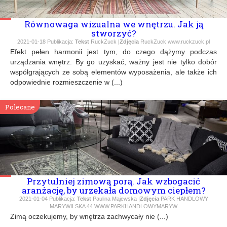
Równowaga wizualna we wnętrzu. Jak ją
stworzyć?
2021-01-18
Publikacja:
Tekst
RuckZuck |
Zdjęcia
RuckZuck www.ruckzuck.pl
Efekt pełen harmonii jest tym, do czego dążymy podczas
urządzania wnętrz. By go uzyskać, ważny jest nie tylko dobór
współgrających ze sobą elementów wyposażenia, ale także ich
odpowiednie rozmieszczenie w (...)
Polecane
Przytulniej zimową porą. Jak wzbogacić
aranżację, by urzekała domowym ciepłem?
2021-01-04
Publikacja:
Tekst
Paulina Majewska |
Zdjęcia
PARK HANDLOWY
MARYWILSKA 44 WWW.PARKHANDLOWYMARYW
Zimą oczekujemy, by wnętrza zachwycały nie (...)