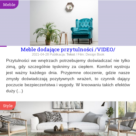
Meble
Meble dodające przytulności /VIDEO/
2021-04-28
Publikacja:
Tekst
/ Film: Design Book
Przytulności we wnętrzach potrzebujemy doświadczać nie tylko
zimą, gdy szczególnie tęsknimy za ciepłem. Komfort wystroju
jest ważny każdego dnia. Przyjemne otoczenie, gdzie nasze
zmysły doświadczają pozytywnych wrażeń, to czynnik dający
poczucie bezpieczeństwa i wygody. W kreowaniu takich efektów
duży (...)
Style