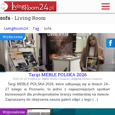
sofa
- Living Room
LivingRoom24
Tag
sofa
Wydarzenia
Targi MEBLE POLSKA 2026
2026-02-26
Publikacja:
Tekst
Media Creations |
Zdjęcia
Media Creations
Targi MEBLE POLSKA 2026, które odbywają się w dniach 24–
27 lutego w Poznaniu, to jedno z najważniejszych spotkań
biznesowych dla profesjonalistów branży meblarskiej na świecie.
Zapraszamy do obejrzenia naszej galerii zdjęć z tego (...)
Wyposażenie