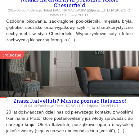
Chesterfield
2019-06-05
Publikacja:
Tekst
PAULINA MAJEWSKA |
Zdjęcia
ESTELIA SP. Z O.O.
WWW.ESTELIASTYLE.PL
Ozdobne pikowania, zaokrąglone podłokietniki, mięsista bryła,
głębokie siedzisko oraz wyjątkowy szyk – to charakterystyczne
cechy mebli w stylu Chesterfield. Wypoczynkowe sofy i fotele
zachwycają klasyczną formą, a (...)
Polecane
Znasz Italvelluti? Musisz poznać Italsenso!
2019-03-14
Publikacja:
Tekst
ITALVELLUTI |
Zdjęcia
ITALVELLUTI
20 lat doświadczeń dzieli nas od pierwszego kontaktu z włoskimi
tkaninami z Prato, które postanowiliśmy już wtedy sprowadzić do
naszego kraju. Oferta Italvelluti, początkowo oparta o wysokiej
jakości welury (stąd w nazwie obecność członu „velluti”), (...)