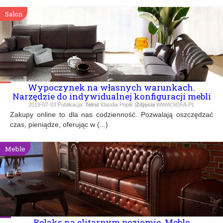
Salon
Wypoczynek na własnych warunkach.
Narzędzie do indywidualnej konfiguracji mebli
2019-07-03
Publikacja:
Tekst
Klaudia Popik |
Zdjęcia
WWW.SOFA.PL
Zakupy online to dla nas codzienność. Pozwalają oszczędzać
czas, pieniądze, oferując w (...)
Meble
Relaks na elitarnym poziomie. Meble