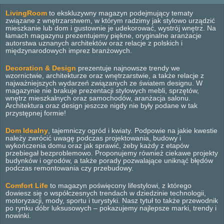
LivingRoom
to ekskluzywny magazyn podejmujący tematy
związane z wnętrzarstwem, w którym radzimy jak stylowo urządzić
mieszkanie lub dom i gustownie je udekorować, wystrój wnętrz. Na
łamach magazynu prezentujemy piękne, oryginalne aranżacje
autorstwa uznanych architektów oraz relacje z polskich i
międzynarodowych imprez branżowych.
Decoration & Design
prezentuje najnowsze trendy we
wzornictwie, architekturze oraz wnętrzarstwie, a także relacje z
najważniejszych wydarzeń związanych ze światem designu. W
magazynie nie brakuje prezentacji stylowych mebli, sprzętów,
wnętrz mieszkalnych oraz samochodów, aranżacja salonu.
Architektura oraz design jeszcze nigdy nie były podane w tak
przystępnej formie!
Dom Idealny
, tajemniczy ogród i kwiaty. Podpowie na jakie kwestie
należy zwrócić uwagę podczas projektowania, budowy i
wykończenia domu oraz jak sprawić, żeby każdy z etapów
przebiegał bezproblemowo. Proponujemy również ciekawe projekty
budynków i ogrodów, a także porady pozwalające uniknąć błędów
podczas remontowania czy przebudowy.
Comfort Life
to magazyn poświęcony lifestylowi, z którego
dowiesz się o współczesnych trendach w dziedzinie technologii,
motoryzacji, mody, sportu i turystyki. Nasz tytuł to także przewodnik
po rynku dóbr luksusowych – pokazujemy najlepsze marki, trendy i
nowinki.