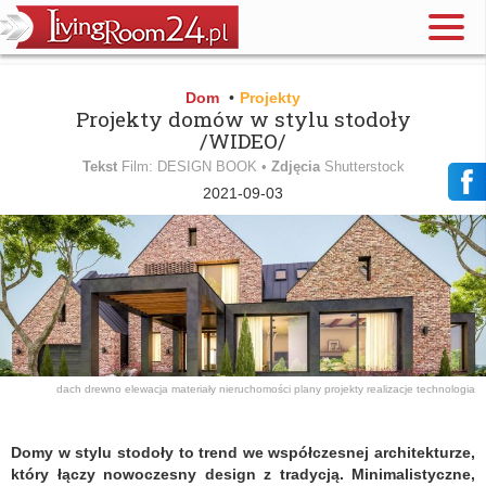
Dom
•
Projekty
Projekty domów w stylu stodoły
/WIDEO/
Tekst
Film: DESIGN BOOK •
Zdjęcia
Shutterstock
2021-09-03
dach
drewno
elewacja
materiały
nieruchomości
plany
projekty
realizacje
technologia
Domy w stylu stodoły to trend we współczesnej architekturze,
który łączy nowoczesny design z tradycją. Minimalistyczne,